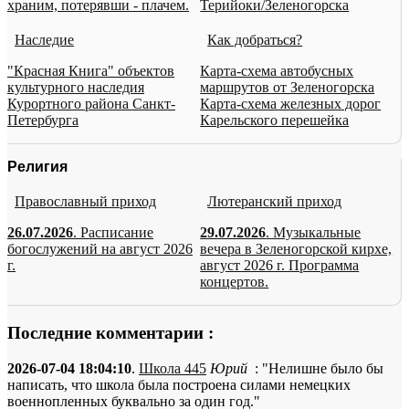
храним, потерявши - плачем.
Терийоки/Зеленогорска
Наследие
Как добраться?
"Красная Книга" объектов
Карта-схема автобусных
культурного наследия
маршрутов от Зеленогорска
Курортного района Санкт-
Карта-схема железных дорог
Петербурга
Карельского перешейка
Религия
Православный приход
Лютеранский приход
26.07.2026
. Расписание
29.07.2026
. Музыкальные
богослужений на август 2026
вечера в Зеленогорской кирхе,
г.
август 2026 г. Программа
концертов.
Последние комментарии :
2026-07-04 18:04:10
.
Школа 445
Юрий
: "Нелишне было бы
написать, что школа была построена силами немецких
военнопленных буквально за один год."