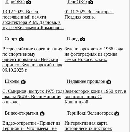
ТериОКО
ТериОКО
13.12.2025. Вечер,
01.11.2025. Зеленогорск.
посвященный памяти
Поздняя осень.
архитектора Р. М. Даянова, в
музее «Келломяки-Комарово».
Спорт
Город
Всероссийские соревнования
Зеленогорск летом 1966 года
по спортивному
на фотографиях из архива
ориентированию «Невский
семьи Новосельских.
спринт». Зеленогорский парк,
06.10.2025 г.
Школы
Недавнее прошлое
С. Смирнов, выпуск 1975 года
Зеленогорск конца 1950-х гг. в
школы №450. Воспоминания
воспоминаниях С.
о школе.
Кашницкой.
Видео-открытки
Терийоки/Зеленогорск
Видео-открытки «Привет из
Интерактивная карта
Терийоки». Что имеем - не
исторических построек