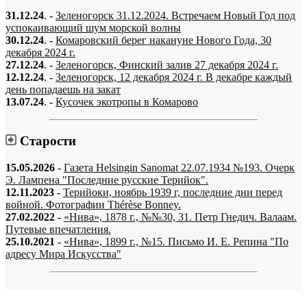
31.12.24
. -
Зеленогорск 31.12.2024. Встречаем Новый Год под
успокаивающий шум морской волны
30.12.24
. -
Комаровский берег накануне Нового Года, 30
декабря 2024 г.
27.12.24
. -
Зеленогорск, Финский залив 27 декабря 2024 г.
12.12.24
. -
Зеленогорск, 12 декабря 2024 г. В декабре каждый
день попадаешь на закат
13.07.24
. -
Кусочек экотропы в Комарово
Старости
15.05.2026
-
Газета Helsingin Sanomat 22.07.1934 №193. Очерк
Э. Лампена "Последние русские Терийок".
12.11.2023
-
Терийоки, ноябрь 1939 г, последние дни перед
войной. Фотографии Thérèse Bonney.
27.02.2022
-
«Нива», 1878 г., №№30, 31. Петр Гнедич. Валаам.
Путевые впечатления.
25.10.2021
-
«Нива», 1899 г., №15. Письмо И. Е. Репина "По
адресу Мира Искусства"
«…когда они спросят нас, что мы делаем, мы ответим: мы вспоминаем.