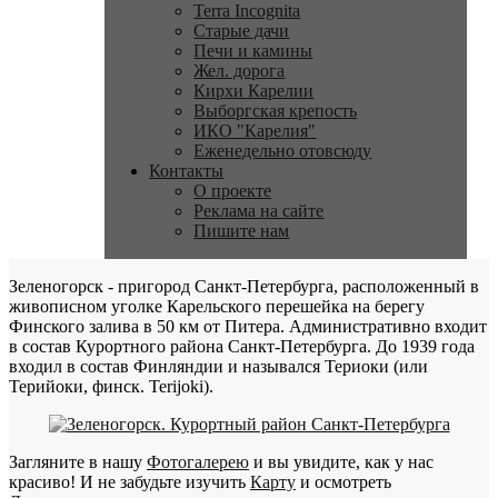
Terra Incognita
Старые дачи
Печи и камины
Жел. дорога
Кирхи Карелии
Выборгская крепость
ИКО "Карелия"
Еженедельно отовсюду
Контакты
О проекте
Реклама на сайте
Пишите нам
Зеленогорск - пригород Санкт-Петербурга, расположенный в
живописном уголке Карельского перешейка на берегу
Финского залива в 50 км от Питера. Административно входит
в состав Курортного района Санкт-Петербурга. До 1939 года
входил в состав Финляндии и назывался Териоки (или
Терийоки, финск. Terijoki).
Загляните в нашу
Фотогалерею
и вы увидите, как у нас
красиво! И не забудьте изучить
Карту
и осмотреть