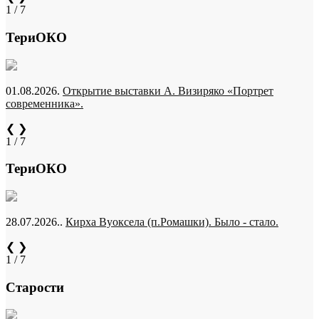
1 / 7
ТериОКО
01.08.2026.
Открытие выставки А. Визиряко «Портрет
современника».
❮
❯
1 / 7
ТериОКО
28.07.2026..
Кирха Вуоксела (п.Ромашки). Было - стало.
❮
❯
1 / 7
Старости