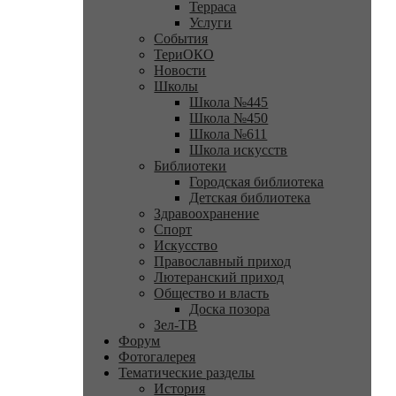
Терраса
Услуги
События
ТериОКО
Новости
Школы
Школа №445
Школа №450
Школа №611
Школа искусств
Библиотеки
Городская библиотека
Детская библиотека
Здравоохранение
Спорт
Искусство
Православный приход
Лютеранский приход
Общество и власть
Доска позора
Зел-ТВ
Форум
Фотогалерея
Тематические разделы
История