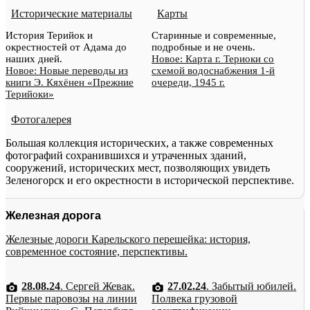
Исторические материалы
Карты
История Терийок и
Старинные и современные,
окрестностей от Адама до
подробные и не очень.
наших дней.
Новое: Карта г. Териоки со
Новое: Новые переводы из
схемой водоснабжения 1-й
книги Э. Кяхёнен «Прежние
очереди, 1945 г.
Терийоки»
Фотогалерея
Большая коллекция исторических, а также современных
фотографий сохранившихся и утраченных зданий,
сооружений, исторических мест, позволяющих увидеть
Зеленогорск и его окрестности в исторической перспективе.
Железная дорога
Железные дороги Карельского перешейка: история,
современное состояние, перспективы.
28.08.24
. Сергей Жевак.
27.02.24
. Забытый юбилей.
Первые паровозы на линии
Полвека грузовой