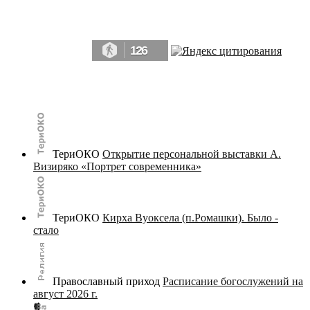
Да, мы память человечества, и поэтому мы в конце концов непременно
победим.» ― Рэй Брэдбери, 451° по Фаренгейту
126
© terijoki.spb.ru | terijoki.org 2000-2026 Использование материалов сайта в коммерческих целях без
письменного разрешения
администрации сайта
не допускается.
ТериОКО
Открытие персональной выставки А.
Визиряко «Портрет современника»
ТериОКО
Кирха Вуоксела (п.Ромашки). Было -
стало
Православный приход
Расписание богослужений на
август 2026 г.