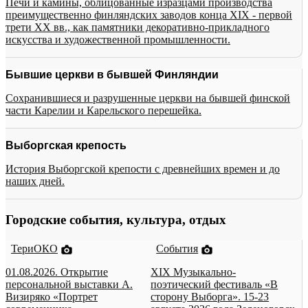
Печи и камины, облицованные изразцами производства
преимущественно финляндских заводов конца XIX - первой
трети XX вв., как памятники декоративно-прикладного
искусства и художественной промышленности.
Бывшие церкви в бывшей Финляндии
Сохранившиеся и разрушенные церкви на бывшей финской
части Карелии и Карельского перешейка.
Выборгская крепость
История Выборгской крепости с древнейших времен и до
наших дней.
Городские события, культура, отдых
ТериОКО
События
01.08.2026. Открытие
XIX Музыкально-
персональной выставки А.
поэтический фестиваль «В
Визиряко «Портрет
сторону Выборга». 15-23