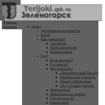
::Главная
Город
страница
Достопримечательности
Карта
Как добраться?
Автобусы
Карта автобусов
Разные карты
Где?
Куда звонить?
Где поесть?
Что почитать?
«Петербургский Посад»
Терийокские старости
Электр. библиотека
«По Случаю» (архив)
Искупаться?
Покататься на лыжах?
Где отдохнуть?
Развлечься?