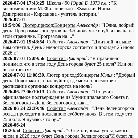
2026-07-04 17:43:25
.
Школа 450
Юрий Б. 1973 г.в.
: "К
воспоминаниям М. Филановской - Фамилия Нины
Дмитриевны - Кирсанова - учитель истории."
2026-07-01
19:54:06
.
Лютер.приход:Концерты
Александр
: "Юлия, добрый
день. Программа концертов на 3-5 июля уже опубликована на
этой страничке. Программа на ..."
2026-07-01 19:48:54
.
События
Александр
: "Дмитрий, я выше
Вам ответил. День Зеленогорска состоится и пройдет 25 июля
2026 г."
2026-07-01 15:09:56
.
События
Дмитрий
: "Я правильно
понимаю,что в этом году День города будет 25 июля? Или он
не состоится?"
2026-07-01 11:08:39
.
Лютер.приход:Концерты
Юлия
: "Добрый
день. Подскажите, пожалуйста, где можно посмотреть
расписание органных концертов на июль?"
2026-06-27 06:10:13
.
События
Александр
: "Получил
официальное подтверждение из Муниципального Совета г.
Зеленогорска - День Зеленогорска, как ..."
2026-06-24 22:39:46
.
События
Александр
: "День Зеленогорска
всегда проходит в последнюю субботу июля. В этом году это
25 июля. Я думаю, что бу..."
2026-06-24
18:20:54
.
События
Дмитрий
: "Ответьте,пожалуйста,какого
числа в 2026 году будет День города Зеленогорска?И будет ли