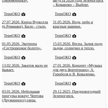
современника».
августа 2026 года Зеленогорск
– Комарово – Выборг.
ТериОКО
ТериОКО
27.07.2026. Кирха Вуоксела
31.05.2026. Вода, небо и
(п.Ромашки). Было - стало.
красные шарики.
ТериОКО
ТериОКО
01.05.2026. Экотропа
15.03.2026. Весна. Залив подо
«Сестрорецкое болото».
льдом, солнечно и тепло.
ТериОКО
ТериОКО
13.02.2026. Закатов мало не
27.01.2026. Концерт «Музыка
бывает.
для двух фортепиано» А.
Гориболя и Я. Коваленко.
ТериОКО
ТериОКО
03.01.2026. Небольшая
29.12.2025. Предновогодний
прогулка вокруг Чертова
Зеленогорск.
(Дружинного) озера.