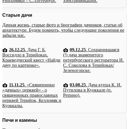
Рийхимяки – С.-Петербург.
электрификации.
Старые дачи
Дачная жизнь, старые фото и биографии дачников, статьи об
архитектуре. Будем помнить, чтобы следующие поколения не
забыли нас.
26.12.25
. Дача Г. Б.
09.12.25
. Сохранившаяся
Воссидло в Терийоках.
(!) дача знаменитого
Краеведческий квест «Найди
петербургского ресторатора И.
дачу по картинке».
С. Соколова в Терийоках/
Зеленогорске.
11.11.25
. «Священники
03.08.25
. Дача купца К. И.
«дачных» церквей» - о
Путилова в Куоккале (п.
священниках православных
Репино).
церквей Терийок, Келломяк и
Куоккалы.
Печи и камины