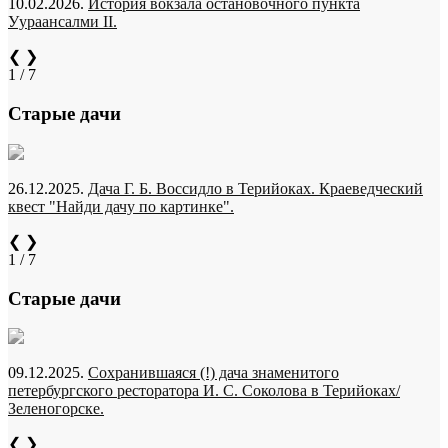
10.02.2026.
История вокзала остановочного пункта
Уураансалми II.
❮
❯
1 / 7
Старые дачи
26.12.2025.
Дача Г. Б. Воссидло в Терийоках. Краеведческий
квест "Найди дачу по картинке".
❮
❯
1 / 7
Старые дачи
09.12.2025.
Сохранившаяся (!) дача знаменитого
петербургского ресторатора И. С. Соколова в Терийоках/
Зеленогорске.
❮
❯