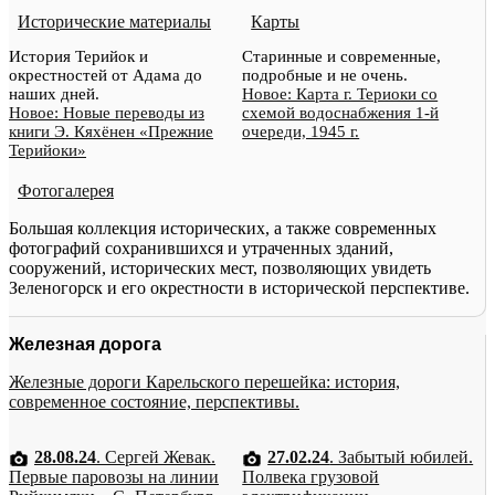
Исторические материалы
Карты
История Терийок и
Старинные и современные,
окрестностей от Адама до
подробные и не очень.
наших дней.
Новое: Карта г. Териоки со
Новое: Новые переводы из
схемой водоснабжения 1-й
книги Э. Кяхёнен «Прежние
очереди, 1945 г.
Терийоки»
Фотогалерея
Большая коллекция исторических, а также современных
фотографий сохранившихся и утраченных зданий,
сооружений, исторических мест, позволяющих увидеть
Зеленогорск и его окрестности в исторической перспективе.
Железная дорога
Железные дороги Карельского перешейка: история,
современное состояние, перспективы.
28.08.24
. Сергей Жевак.
27.02.24
. Забытый юбилей.
Первые паровозы на линии
Полвека грузовой