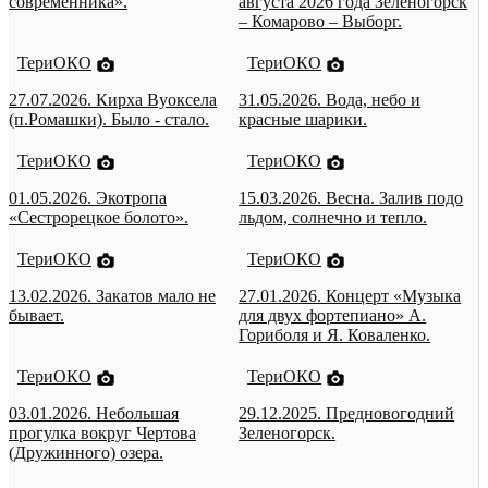
современника».
августа 2026 года Зеленогорск
– Комарово – Выборг.
ТериОКО
ТериОКО
27.07.2026. Кирха Вуоксела
31.05.2026. Вода, небо и
(п.Ромашки). Было - стало.
красные шарики.
ТериОКО
ТериОКО
01.05.2026. Экотропа
15.03.2026. Весна. Залив подо
«Сестрорецкое болото».
льдом, солнечно и тепло.
ТериОКО
ТериОКО
13.02.2026. Закатов мало не
27.01.2026. Концерт «Музыка
бывает.
для двух фортепиано» А.
Гориболя и Я. Коваленко.
ТериОКО
ТериОКО
03.01.2026. Небольшая
29.12.2025. Предновогодний
прогулка вокруг Чертова
Зеленогорск.
(Дружинного) озера.