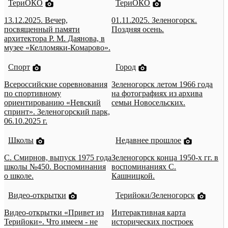
ТериОКО
ТериОКО
13.12.2025. Вечер,
01.11.2025. Зеленогорск.
посвященный памяти
Поздняя осень.
архитектора Р. М. Даянова, в
музее «Келломяки-Комарово».
Спорт
Город
Всероссийские соревнования
Зеленогорск летом 1966 года
по спортивному
на фотографиях из архива
ориентированию «Невский
семьи Новосельских.
спринт». Зеленогорский парк,
06.10.2025 г.
Школы
Недавнее прошлое
С. Смирнов, выпуск 1975 года
Зеленогорск конца 1950-х гг. в
школы №450. Воспоминания
воспоминаниях С.
о школе.
Кашницкой.
Видео-открытки
Терийоки/Зеленогорск
Видео-открытки «Привет из
Интерактивная карта
Терийоки». Что имеем - не
исторических построек