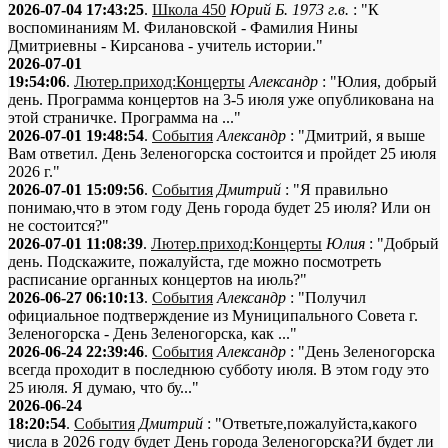
2026-07-04 17:43:25
.
Школа 450
Юрий Б. 1973 г.в.
: "К
воспоминаниям М. Филановской - Фамилия Нины
Дмитриевны - Кирсанова - учитель истории."
2026-07-01
19:54:06
.
Лютер.приход:Концерты
Александр
: "Юлия, добрый
день. Программа концертов на 3-5 июля уже опубликована на
этой страничке. Программа на ..."
2026-07-01 19:48:54
.
События
Александр
: "Дмитрий, я выше
Вам ответил. День Зеленогорска состоится и пройдет 25 июля
2026 г."
2026-07-01 15:09:56
.
События
Дмитрий
: "Я правильно
понимаю,что в этом году День города будет 25 июля? Или он
не состоится?"
2026-07-01 11:08:39
.
Лютер.приход:Концерты
Юлия
: "Добрый
день. Подскажите, пожалуйста, где можно посмотреть
расписание органных концертов на июль?"
2026-06-27 06:10:13
.
События
Александр
: "Получил
официальное подтверждение из Муниципального Совета г.
Зеленогорска - День Зеленогорска, как ..."
2026-06-24 22:39:46
.
События
Александр
: "День Зеленогорска
всегда проходит в последнюю субботу июля. В этом году это
25 июля. Я думаю, что бу..."
2026-06-24
18:20:54
.
События
Дмитрий
: "Ответьте,пожалуйста,какого
числа в 2026 году будет День города Зеленогорска?И будет ли