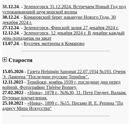
31.12.24
. -
Зеленогорск 31.12.2024. Встречаем Новый Год под
успокаивающий шум морской волны
30.12.24
. -
Комаровский берег накануне Нового Года, 30
декабря 2024 г.
27.12.24
. -
Зеленогорск, Финский залив 27 декабря 2024 г.
12.12.24
. -
Зеленогорск, 12 декабря 2024 г. В декабре каждый
день попадаешь на закат
13.07.24
. -
Кусочек экотропы в Комарово
Старости
15.05.2026
-
Газета Helsingin Sanomat 22.07.1934 №193. Очерк
Э. Лампена "Последние русские Терийок".
12.11.2023
-
Терийоки, ноябрь 1939 г, последние дни перед
войной. Фотографии Thérèse Bonney.
27.02.2022
-
«Нива», 1878 г., №№30, 31. Петр Гнедич. Валаам.
Путевые впечатления.
25.10.2021
-
«Нива», 1899 г., №15. Письмо И. Е. Репина "По
адресу Мира Искусства"
«…когда они спросят нас, что мы делаем, мы ответим: мы вспоминаем.