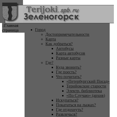
::Главная
Город
страница
Достопримечательности
Карта
Как добраться?
Автобусы
Карта автобусов
Разные карты
Где?
Куда звонить?
Где поесть?
Что почитать?
«Петербургский Посад»
Терийокские старости
Электр. библиотека
«По Случаю» (архив)
Искупаться?
Покататься на лыжах?
Где отдохнуть?
Развлечься?