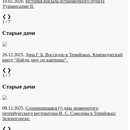
10.02.2026.
История вокзала остановочного пункта
Уураансалми II.
❮
❯
1 / 7
Старые дачи
26.12.2025.
Дача Г. Б. Воссидло в Терийоках. Краеведческий
квест "Найди дачу по картинке".
❮
❯
1 / 7
Старые дачи
09.12.2025.
Сохранившаяся (!) дача знаменитого
петербургского ресторатора И. С. Соколова в Терийоках/
Зеленогорске.
❮
❯