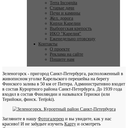
Terra Incognita
Старые дачи
Печи и камины
Жел. дорога
Кирхи Карелии
Выборгская крепость
ИКО "Карелия"
Еженедельно отовсюду
Контакты
О проекте
Реклама на сайте
Пишите нам
Зеленогорск - пригород Санкт-Петербурга, расположенный в
живописном уголке Карельского перешейка на берегу
Финского залива в 50 км от Питера. Административно входит
в состав Курортного района Санкт-Петербурга. До 1939 года
входил в состав Финляндии и назывался Териоки (или
Терийоки, финск. Terijoki).
Загляните в нашу
Фотогалерею
и вы увидите, как у нас
красиво! И не забудьте изучить
Карту
и осмотреть