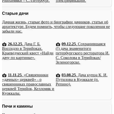
Рийхимяки – С.-Петербург.
электрификации.
Старые дачи
Дачная жизнь, старые фото и биографии дачников, статьи об
архитектуре. Будем помнить, чтобы следующие поколения не
забыли нас.
26.12.25
. Дача Г. Б.
09.12.25
. Сохранившаяся
Воссидло в Терийоках.
(!) дача знаменитого
Краеведческий квест «Найди
петербургского ресторатора И.
дачу по картинке».
С. Соколова в Терийоках/
Зеленогорске.
11.11.25
. «Священники
03.08.25
. Дача купца К. И.
«дачных» церквей» - о
Путилова в Куоккале (п.
священниках православных
Репино).
церквей Терийок, Келломяк и
Куоккалы.
Печи и камины