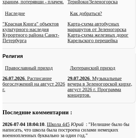
храним, потерявши - плачем.
Терийоки/Зеленогорска
Наследие
Как добраться?
"Красная Книга" объектов
Карта-схема автобусных
культурного наследия
маршрутов от Зеленогорска
Курортного района Санкт-
Карта-схема железных дорог
Петербурга
Карельского перешейка
Религия
Православный приход
Лютеранский приход
26.07.2026
. Расписание
29.07.2026
. Музыкальные
богослужений на август 2026
вечера в Зеленогорской кирхе,
г.
август 2026 г. Программа
концертов.
Последние комментарии :
2026-07-04 18:04:10
.
Школа 445
Юрий
: "Нелишне было бы
написать, что школа была построена силами немецких
военнопленных буквально за один год."