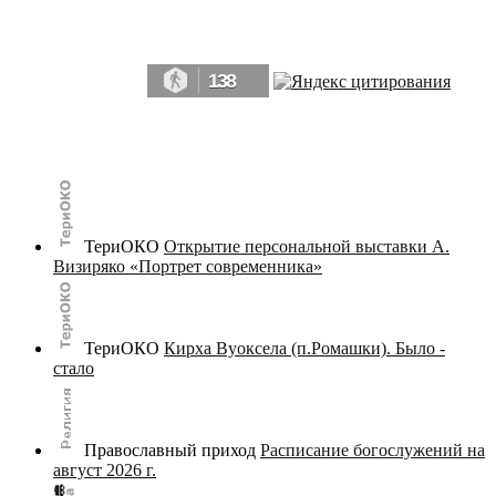
Да, мы память человечества, и поэтому мы в конце концов непременно
победим.» ― Рэй Брэдбери, 451° по Фаренгейту
138
© terijoki.spb.ru | terijoki.org 2000-2026 Использование материалов сайта в коммерческих целях без
письменного разрешения
администрации сайта
не допускается.
ТериОКО
Открытие персональной выставки А.
Визиряко «Портрет современника»
ТериОКО
Кирха Вуоксела (п.Ромашки). Было -
стало
Православный приход
Расписание богослужений на
август 2026 г.