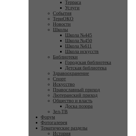
Терраса
Услуги
События
ТериОКО
Новости
Школы
Школа №445
Школа №450
Школа №611
Школа искусств
Библиотеки
Городская библиотека
Детская библиотека
Здравоохранение
Спорт
Искусство
Православный приход
Лютеранский приход
Общество и власть
Доска позора
Зел-ТВ
Форум
Фотогалерея
Тематические разделы
История