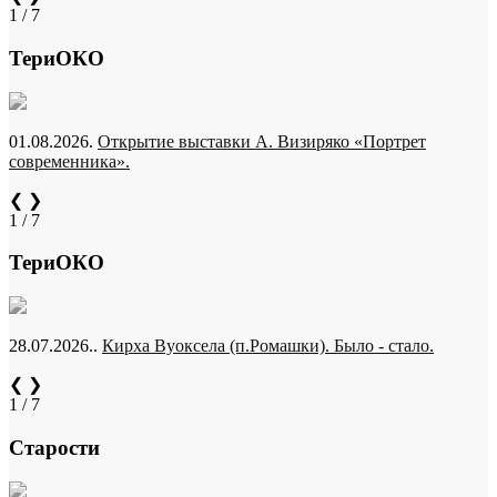
1 / 7
ТериОКО
01.08.2026.
Открытие выставки А. Визиряко «Портрет
современника».
❮
❯
1 / 7
ТериОКО
28.07.2026..
Кирха Вуоксела (п.Ромашки). Было - стало.
❮
❯
1 / 7
Старости