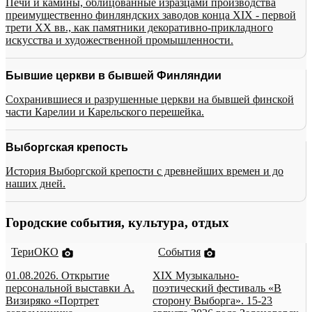
Печи и камины, облицованные изразцами производства
преимущественно финляндских заводов конца XIX - первой
трети XX вв., как памятники декоративно-прикладного
искусства и художественной промышленности.
Бывшие церкви в бывшей Финляндии
Сохранившиеся и разрушенные церкви на бывшей финской
части Карелии и Карельского перешейка.
Выборгская крепость
История Выборгской крепости с древнейших времен и до
наших дней.
Городские события, культура, отдых
ТериОКО
События
01.08.2026. Открытие
XIX Музыкально-
персональной выставки А.
поэтический фестиваль «В
Визиряко «Портрет
сторону Выборга». 15-23