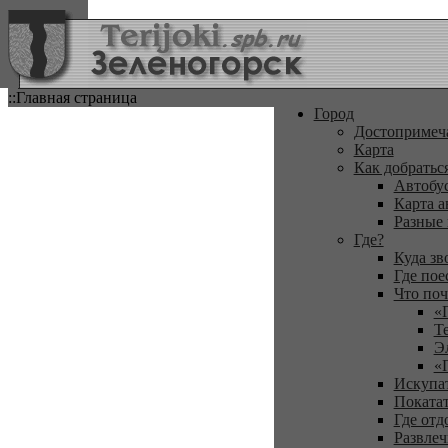
::Главная страница
Город
Достопримеч
Карта
Как добратьс
Автобу
Карта а
Разные
Где?
Куда зв
Где пое
Что поч
«
Т
Э
«
Искупа
Покатат
Где отд
Развлеч