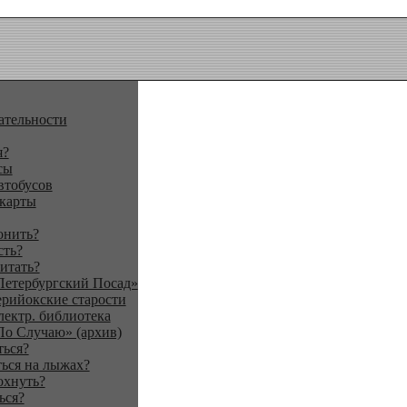
ательности
я?
сы
втобусов
 карты
онить?
сть?
итать?
Петербургский Посад»
ерийокские старости
лектр. библиотека
По Случаю» (архив)
ться?
ься на лыжах?
охнуть?
ься?