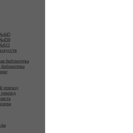
№445
№450
№611
искусств
ая библиотека
 библиотека
ение
й приход
 приход
ласть
озора
елы