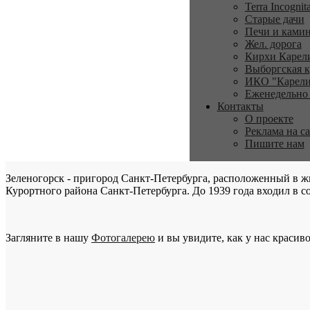
Terra Incognit
Старые дачи
Печи и ками
Жел. дорога
Кирхи Карел
Выборгская к
ИКО "Карели
Еженедельно
Контакты
О проекте
Реклама на с
Пишите нам
Зеленогорск - пригород Санкт-Петербурга, расположенный в ж
Курортного района Санкт-Петербурга. До 1939 года входил в со
Загляните в нашу
Фотогалерею
и вы увидите, как у нас красиво