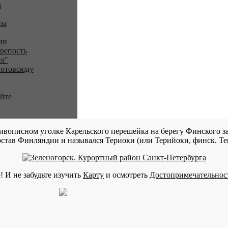
a
ны
ии
репость
я"
 отовсюду
айте
ивописном уголке Карельского перешейка на берегу Финского за
став Финляндии и назывался Териоки (или Терийоки, финск. Teri
! И не забудьте изучить
Карту
и осмотреть
Достопримечательнос