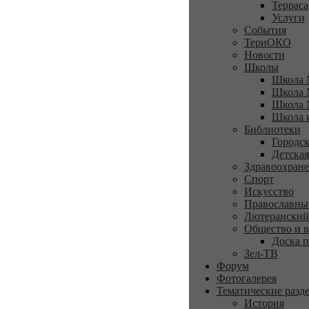
Терраса
Услуги
События
ТериОКО
Новости
Школы
Школа 
Школа 
Школа 
Школа 
Библиотеки
Городск
Детская
Здравоохран
Спорт
Искусство
Православны
Лютеранский
Общество и в
Доска п
Зел-ТВ
Форум
Фотогалерея
Тематические разд
История