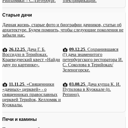
Рийхимяки – С.-Петербург.
электрификации.
Старые дачи
Дачная жизнь, старые фото и биографии дачников, статьи об
архитектуре. Будем помнить, чтобы следующие поколения не
забыли нас.
26.12.25
. Дача Г. Б.
09.12.25
. Сохранившаяся
Воссидло в Терийоках.
(!) дача знаменитого
Краеведческий квест «Найди
петербургского ресторатора И.
дачу по картинке».
С. Соколова в Терийоках/
Зеленогорске.
11.11.25
. «Священники
03.08.25
. Дача купца К. И.
«дачных» церквей» - о
Путилова в Куоккале (п.
священниках православных
Репино).
церквей Терийок, Келломяк и
Куоккалы.
Печи и камины