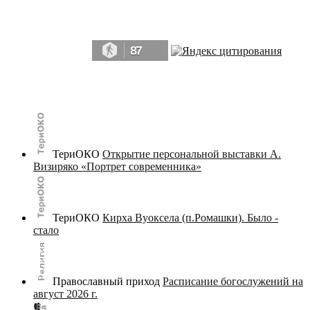
Да, мы память человечества, и поэтому мы в конце концов непременно
победим.» ― Рэй Брэдбери, 451° по Фаренгейту
87
© terijoki.spb.ru | terijoki.org 2000-2026 Использование материалов сайта в коммерческих целях без
письменного разрешения
администрации сайта
не допускается.
ТериОКО
Открытие персональной выставки А.
Визиряко «Портрет современника»
ТериОКО
Кирха Вуоксела (п.Ромашки). Было -
стало
Православный приход
Расписание богослужений на
август 2026 г.