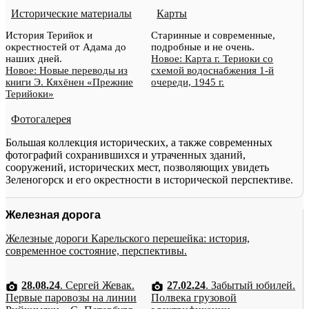
Исторические материалы
Карты
История Терийок и
Старинные и современные,
окрестностей от Адама до
подробные и не очень.
наших дней.
Новое: Карта г. Териоки со
Новое: Новые переводы из
схемой водоснабжения 1-й
книги Э. Кяхёнен «Прежние
очереди, 1945 г.
Терийоки»
Фотогалерея
Большая коллекция исторических, а также современных
фотографий сохранившихся и утраченных зданий,
сооружений, исторических мест, позволяющих увидеть
Зеленогорск и его окрестности в исторической перспективе.
Железная дорога
Железные дороги Карельского перешейка: история,
современное состояние, перспективы.
28.08.24
. Сергей Жевак.
27.02.24
. Забытый юбилей.
Первые паровозы на линии
Полвека грузовой