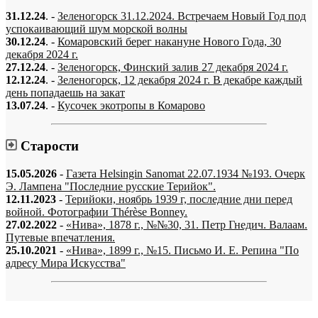
31.12.24
. -
Зеленогорск 31.12.2024. Встречаем Новый Год под
успокаивающий шум морской волны
30.12.24
. -
Комаровский берег накануне Нового Года, 30
декабря 2024 г.
27.12.24
. -
Зеленогорск, Финский залив 27 декабря 2024 г.
12.12.24
. -
Зеленогорск, 12 декабря 2024 г. В декабре каждый
день попадаешь на закат
13.07.24
. -
Кусочек экотропы в Комарово
Старости
15.05.2026
-
Газета Helsingin Sanomat 22.07.1934 №193. Очерк
Э. Лампена "Последние русские Терийок".
12.11.2023
-
Терийоки, ноябрь 1939 г, последние дни перед
войной. Фотографии Thérèse Bonney.
27.02.2022
-
«Нива», 1878 г., №№30, 31. Петр Гнедич. Валаам.
Путевые впечатления.
25.10.2021
-
«Нива», 1899 г., №15. Письмо И. Е. Репина "По
адресу Мира Искусства"
«…когда они спросят нас, что мы делаем, мы ответим: мы вспоминаем.