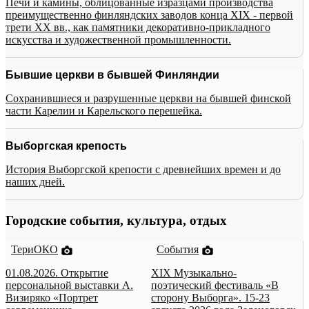
Печи и камины, облицованные изразцами производства
преимущественно финляндских заводов конца XIX - первой
трети XX вв., как памятники декоративно-прикладного
искусства и художественной промышленности.
Бывшие церкви в бывшей Финляндии
Сохранившиеся и разрушенные церкви на бывшей финской
части Карелии и Карельского перешейка.
Выборгская крепость
История Выборгской крепости с древнейших времен и до
наших дней.
Городские события, культура, отдых
ТериОКО
События
01.08.2026. Открытие
XIX Музыкально-
персональной выставки А.
поэтический фестиваль «В
Визиряко «Портрет
сторону Выборга». 15-23