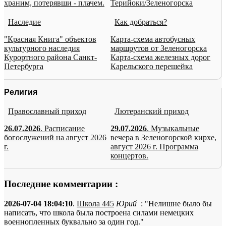
храним, потерявши - плачем.
Терийоки/Зеленогорска
Наследие
Как добраться?
"Красная Книга" объектов
Карта-схема автобусных
культурного наследия
маршрутов от Зеленогорска
Курортного района Санкт-
Карта-схема железных дорог
Петербурга
Карельского перешейка
Религия
Православный приход
Лютеранский приход
26.07.2026
. Расписание
29.07.2026
. Музыкальные
богослужений на август 2026
вечера в Зеленогорской кирхе,
г.
август 2026 г. Программа
концертов.
Последние комментарии :
2026-07-04 18:04:10
.
Школа 445
Юрий
: "Нелишне было бы
написать, что школа была построена силами немецких
военнопленных буквально за один год."