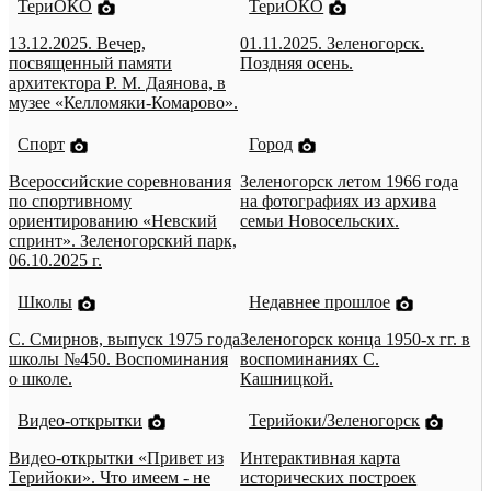
ТериОКО
ТериОКО
13.12.2025. Вечер,
01.11.2025. Зеленогорск.
посвященный памяти
Поздняя осень.
архитектора Р. М. Даянова, в
музее «Келломяки-Комарово».
Спорт
Город
Всероссийские соревнования
Зеленогорск летом 1966 года
по спортивному
на фотографиях из архива
ориентированию «Невский
семьи Новосельских.
спринт». Зеленогорский парк,
06.10.2025 г.
Школы
Недавнее прошлое
С. Смирнов, выпуск 1975 года
Зеленогорск конца 1950-х гг. в
школы №450. Воспоминания
воспоминаниях С.
о школе.
Кашницкой.
Видео-открытки
Терийоки/Зеленогорск
Видео-открытки «Привет из
Интерактивная карта
Терийоки». Что имеем - не
исторических построек