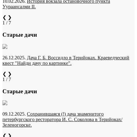
10.02.2026.
История вокзала остановочного пункта
Уураансалми II.
❮
❯
1 / 7
Старые дачи
26.12.2025.
Дача Г. Б. Воссидло в Терийоках. Краеведческий
квест "Найди дачу по картинке".
❮
❯
1 / 7
Старые дачи
09.12.2025.
Сохранившаяся (!) дача знаменитого
петербургского ресторатора И. С. Соколова в Терийоках/
Зеленогорске.
❮
❯