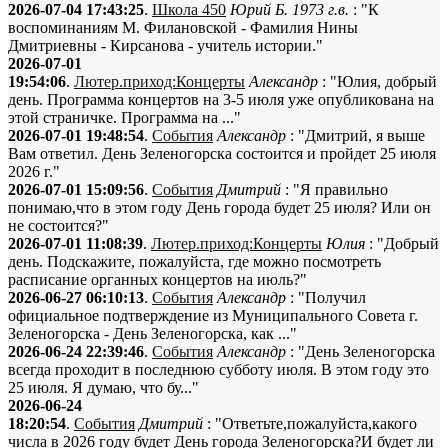
2026-07-04 17:43:25
.
Школа 450
Юрий Б. 1973 г.в.
: "К
воспоминаниям М. Филановской - Фамилия Нины
Дмитриевны - Кирсанова - учитель истории."
2026-07-01
19:54:06
.
Лютер.приход:Концерты
Александр
: "Юлия, добрый
день. Программа концертов на 3-5 июля уже опубликована на
этой страничке. Программа на ..."
2026-07-01 19:48:54
.
События
Александр
: "Дмитрий, я выше
Вам ответил. День Зеленогорска состоится и пройдет 25 июля
2026 г."
2026-07-01 15:09:56
.
События
Дмитрий
: "Я правильно
понимаю,что в этом году День города будет 25 июля? Или он
не состоится?"
2026-07-01 11:08:39
.
Лютер.приход:Концерты
Юлия
: "Добрый
день. Подскажите, пожалуйста, где можно посмотреть
расписание органных концертов на июль?"
2026-06-27 06:10:13
.
События
Александр
: "Получил
официальное подтверждение из Муниципального Совета г.
Зеленогорска - День Зеленогорска, как ..."
2026-06-24 22:39:46
.
События
Александр
: "День Зеленогорска
всегда проходит в последнюю субботу июля. В этом году это
25 июля. Я думаю, что бу..."
2026-06-24
18:20:54
.
События
Дмитрий
: "Ответьте,пожалуйста,какого
числа в 2026 году будет День города Зеленогорска?И будет ли