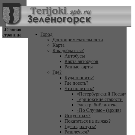
::Главная
Город
страница
Достопримечательности
Карта
Как добраться?
Автобусы
Карта автобусов
Разные карты
Где?
Куда звонить?
Где поесть?
Что почитать?
«Петербургский Посад»
Терийокские старости
Электр. библиотека
«По Случаю» (архив)
Искупаться?
Покататься на лыжах?
Где отдохнуть?
Развлечься?