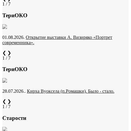
1 / 7
ТериОКО
01.08.2026.
Открытие выставки А. Визиряко «Портрет
современника».
❮
❯
1 / 7
ТериОКО
28.07.2026..
Кирха Вуоксела (п.Ромашки). Было - стало.
❮
❯
1 / 7
Старости