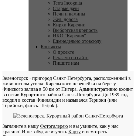
Terra Incognita
Старые дачи
Печи и камины
Жел. дорога
Кирхи Карелии
Выборгская крепость
ИКО "Карелия"
Еженедельно отовсюду
Контакты
О проекте
Реклама на сайте
Пишите нам
Зеленогорск - пригород Санкт-Петербурга, расположенный в
живописном уголке Карельского перешейка на берегу
Финского залива в 50 км от Питера. Административно входит
в состав Курортного района Санкт-Петербурга. До 1939 года
входил в состав Финляндии и назывался Териоки (или
Терийоки, финск. Terijoki).
Загляните в нашу
Фотогалерею
и вы увидите, как у нас
красиво! И не забудьте изучить
Карту
и осмотреть