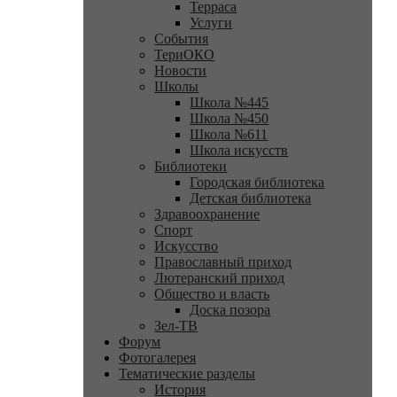
Терраса
Услуги
События
ТериОКО
Новости
Школы
Школа №445
Школа №450
Школа №611
Школа искусств
Библиотеки
Городская библиотека
Детская библиотека
Здравоохранение
Спорт
Искусство
Православный приход
Лютеранский приход
Общество и власть
Доска позора
Зел-ТВ
Форум
Фотогалерея
Тематические разделы
История