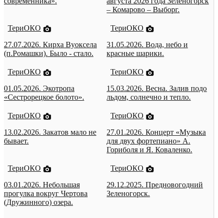
современника».
августа 2026 года Зеленогорск
– Комарово – Выборг.
ТериОКО
ТериОКО
27.07.2026. Кирха Вуоксела
31.05.2026. Вода, небо и
(п.Ромашки). Было - стало.
красные шарики.
ТериОКО
ТериОКО
01.05.2026. Экотропа
15.03.2026. Весна. Залив подо
«Сестрорецкое болото».
льдом, солнечно и тепло.
ТериОКО
ТериОКО
13.02.2026. Закатов мало не
27.01.2026. Концерт «Музыка
бывает.
для двух фортепиано» А.
Гориболя и Я. Коваленко.
ТериОКО
ТериОКО
03.01.2026. Небольшая
29.12.2025. Предновогодний
прогулка вокруг Чертова
Зеленогорск.
(Дружинного) озера.