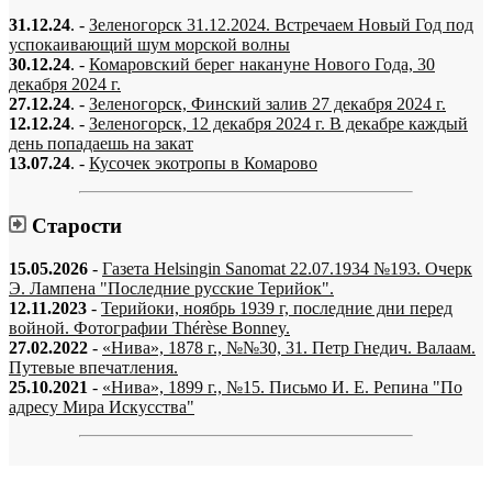
31.12.24
. -
Зеленогорск 31.12.2024. Встречаем Новый Год под
успокаивающий шум морской волны
30.12.24
. -
Комаровский берег накануне Нового Года, 30
декабря 2024 г.
27.12.24
. -
Зеленогорск, Финский залив 27 декабря 2024 г.
12.12.24
. -
Зеленогорск, 12 декабря 2024 г. В декабре каждый
день попадаешь на закат
13.07.24
. -
Кусочек экотропы в Комарово
Старости
15.05.2026
-
Газета Helsingin Sanomat 22.07.1934 №193. Очерк
Э. Лампена "Последние русские Терийок".
12.11.2023
-
Терийоки, ноябрь 1939 г, последние дни перед
войной. Фотографии Thérèse Bonney.
27.02.2022
-
«Нива», 1878 г., №№30, 31. Петр Гнедич. Валаам.
Путевые впечатления.
25.10.2021
-
«Нива», 1899 г., №15. Письмо И. Е. Репина "По
адресу Мира Искусства"
«…когда они спросят нас, что мы делаем, мы ответим: мы вспоминаем.