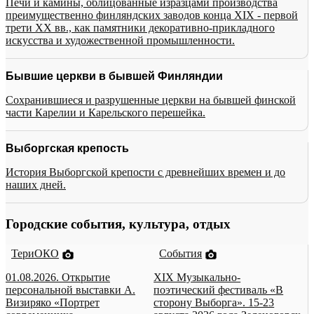
Печи и камины, облицованные изразцами производства
преимущественно финляндских заводов конца XIX - первой
трети XX вв., как памятники декоративно-прикладного
искусства и художественной промышленности.
Бывшие церкви в бывшей Финляндии
Сохранившиеся и разрушенные церкви на бывшей финской
части Карелии и Карельского перешейка.
Выборгская крепость
История Выборгской крепости с древнейших времен и до
наших дней.
Городские события, культура, отдых
ТериОКО
События
01.08.2026. Открытие
XIX Музыкально-
персональной выставки А.
поэтический фестиваль «В
Визиряко «Портрет
сторону Выборга». 15-23