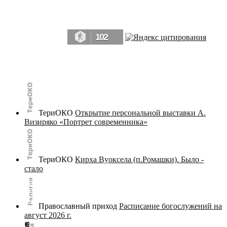
Да, мы память человечества, и поэтому мы в конце концов непременно
победим.» ― Рэй Брэдбери, 451° по Фаренгейту
102
© terijoki.spb.ru | terijoki.org 2000-2026 Использование материалов сайта в коммерческих целях без
письменного разрешения
администрации сайта
не допускается.
ТериОКО
Открытие персональной выставки А.
Визиряко «Портрет современника»
ТериОКО
Кирха Вуоксела (п.Ромашки). Было -
стало
Православный приход
Расписание богослужений на
август 2026 г.