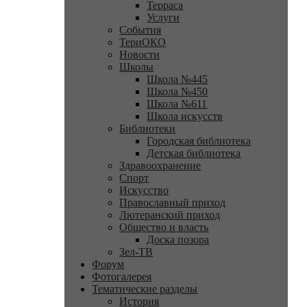
Терраса
Услуги
События
ТериОКО
Новости
Школы
Школа №445
Школа №450
Школа №611
Школа искусств
Библиотеки
Городская библиотека
Детская библиотека
Здравоохранение
Спорт
Искусство
Православный приход
Лютеранский приход
Общество и власть
Доска позора
Зел-ТВ
Форум
Фотогалерея
Тематические разделы
История