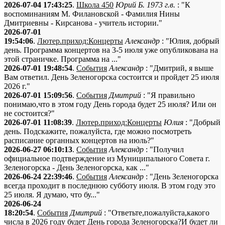
2026-07-04 17:43:25
.
Школа 450
Юрий Б. 1973 г.в.
: "К
воспоминаниям М. Филановской - Фамилия Нины
Дмитриевны - Кирсанова - учитель истории."
2026-07-01
19:54:06
.
Лютер.приход:Концерты
Александр
: "Юлия, добрый
день. Программа концертов на 3-5 июля уже опубликована на
этой страничке. Программа на ..."
2026-07-01 19:48:54
.
События
Александр
: "Дмитрий, я выше
Вам ответил. День Зеленогорска состоится и пройдет 25 июля
2026 г."
2026-07-01 15:09:56
.
События
Дмитрий
: "Я правильно
понимаю,что в этом году День города будет 25 июля? Или он
не состоится?"
2026-07-01 11:08:39
.
Лютер.приход:Концерты
Юлия
: "Добрый
день. Подскажите, пожалуйста, где можно посмотреть
расписание органных концертов на июль?"
2026-06-27 06:10:13
.
События
Александр
: "Получил
официальное подтверждение из Муниципального Совета г.
Зеленогорска - День Зеленогорска, как ..."
2026-06-24 22:39:46
.
События
Александр
: "День Зеленогорска
всегда проходит в последнюю субботу июля. В этом году это
25 июля. Я думаю, что бу..."
2026-06-24
18:20:54
.
События
Дмитрий
: "Ответьте,пожалуйста,какого
числа в 2026 году будет День города Зеленогорска?И будет ли