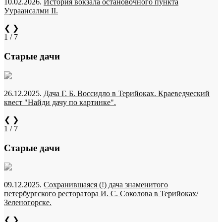
10.02.2026.
История вокзала остановочного пункта
Уураансалми II.
❮
❯
1 / 7
Старые дачи
26.12.2025.
Дача Г. Б. Воссидло в Терийоках. Краеведческий
квест "Найди дачу по картинке".
❮
❯
1 / 7
Старые дачи
09.12.2025.
Сохранившаяся (!) дача знаменитого
петербургского ресторатора И. С. Соколова в Терийоках/
Зеленогорске.
❮
❯