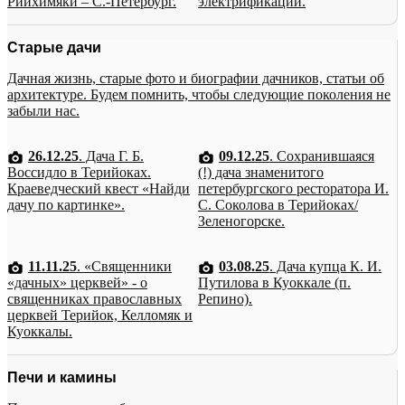
Рийхимяки – С.-Петербург.
электрификации.
Старые дачи
Дачная жизнь, старые фото и биографии дачников, статьи об
архитектуре. Будем помнить, чтобы следующие поколения не
забыли нас.
26.12.25
. Дача Г. Б.
09.12.25
. Сохранившаяся
Воссидло в Терийоках.
(!) дача знаменитого
Краеведческий квест «Найди
петербургского ресторатора И.
дачу по картинке».
С. Соколова в Терийоках/
Зеленогорске.
11.11.25
. «Священники
03.08.25
. Дача купца К. И.
«дачных» церквей» - о
Путилова в Куоккале (п.
священниках православных
Репино).
церквей Терийок, Келломяк и
Куоккалы.
Печи и камины