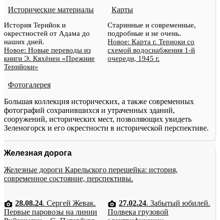
Исторические материалы
Карты
История Терийок и
Старинные и современные,
окрестностей от Адама до
подробные и не очень.
наших дней.
Новое: Карта г. Териоки со
Новое: Новые переводы из
схемой водоснабжения 1-й
книги Э. Кяхёнен «Прежние
очереди, 1945 г.
Терийоки»
Фотогалерея
Большая коллекция исторических, а также современных
фотографий сохранившихся и утраченных зданий,
сооружений, исторических мест, позволяющих увидеть
Зеленогорск и его окрестности в исторической перспективе.
Железная дорога
Железные дороги Карельского перешейка: история,
современное состояние, перспективы.
28.08.24
. Сергей Жевак.
27.02.24
. Забытый юбилей.
Первые паровозы на линии
Полвека грузовой