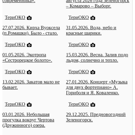
современника».
августа 2026 года Зеленогорск
– Комарово – Выборг.
ТериОКО
ТериОКО
27.07.2026. Кирха Вуоксела
31.05.2026. Вода, небо и
(п.Ромашки). Было - стало.
красные шарики.
ТериОКО
ТериОКО
01.05.2026. Экотропа
15.03.2026. Весна. Залив подо
«Сестрорецкое болото».
льдом, солнечно и тепло.
ТериОКО
ТериОКО
13.02.2026. Закатов мало не
27.01.2026. Концерт «Музыка
бывает.
для двух фортепиано» А.
Гориболя и Я. Коваленко.
ТериОКО
ТериОКО
03.01.2026. Небольшая
29.12.2025. Предновогодний
прогулка вокруг Чертова
Зеленогорск.
(Дружинного) озера.