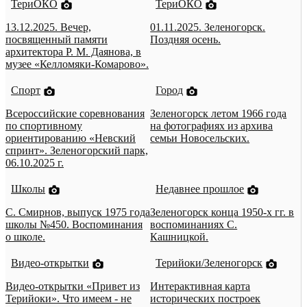
ТериОКО
ТериОКО
13.12.2025. Вечер,
01.11.2025. Зеленогорск.
посвященный памяти
Поздняя осень.
архитектора Р. М. Даянова, в
музее «Келломяки-Комарово».
Спорт
Город
Всероссийские соревнования
Зеленогорск летом 1966 года
по спортивному
на фотографиях из архива
ориентированию «Невский
семьи Новосельских.
спринт». Зеленогорский парк,
06.10.2025 г.
Школы
Недавнее прошлое
С. Смирнов, выпуск 1975 года
Зеленогорск конца 1950-х гг. в
школы №450. Воспоминания
воспоминаниях С.
о школе.
Кашницкой.
Видео-открытки
Терийоки/Зеленогорск
Видео-открытки «Привет из
Интерактивная карта
Терийоки». Что имеем - не
исторических построек