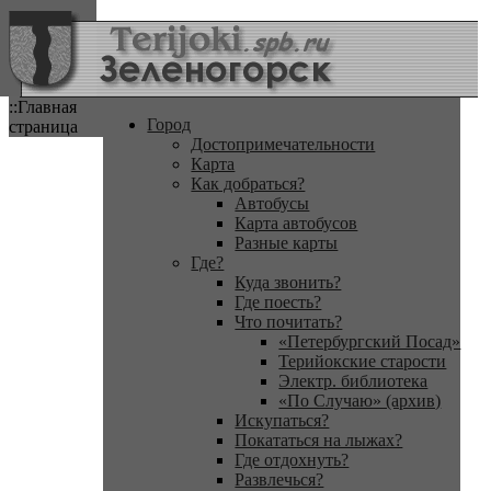
::Главная
Город
страница
Достопримечательности
Карта
Как добраться?
Автобусы
Карта автобусов
Разные карты
Где?
Куда звонить?
Где поесть?
Что почитать?
«Петербургский Посад»
Терийокские старости
Электр. библиотека
«По Случаю» (архив)
Искупаться?
Покататься на лыжах?
Где отдохнуть?
Развлечься?