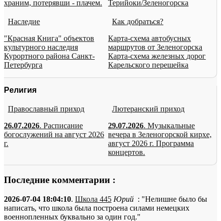
храним, потерявши - плачем.
Терийоки/Зеленогорска
Наследие
Как добраться?
"Красная Книга" объектов
Карта-схема автобусных
культурного наследия
маршрутов от Зеленогорска
Курортного района Санкт-
Карта-схема железных дорог
Петербурга
Карельского перешейка
Религия
Православный приход
Лютеранский приход
26.07.2026
. Расписание
29.07.2026
. Музыкальные
богослужений на август 2026
вечера в Зеленогорской кирхе,
г.
август 2026 г. Программа
концертов.
Последние комментарии :
2026-07-04 18:04:10
.
Школа 445
Юрий
: "Нелишне было бы
написать, что школа была построена силами немецких
военнопленных буквально за один год."