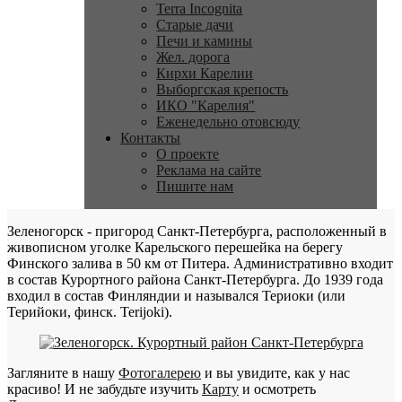
Terra Incognita
Старые дачи
Печи и камины
Жел. дорога
Кирхи Карелии
Выборгская крепость
ИКО "Карелия"
Еженедельно отовсюду
Контакты
О проекте
Реклама на сайте
Пишите нам
Зеленогорск - пригород Санкт-Петербурга, расположенный в
живописном уголке Карельского перешейка на берегу
Финского залива в 50 км от Питера. Административно входит
в состав Курортного района Санкт-Петербурга. До 1939 года
входил в состав Финляндии и назывался Териоки (или
Терийоки, финск. Terijoki).
Загляните в нашу
Фотогалерею
и вы увидите, как у нас
красиво! И не забудьте изучить
Карту
и осмотреть