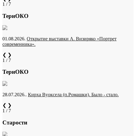
1 / 7
ТериОКО
01.08.2026.
Открытие выставки А. Визиряко «Портрет
современника».
❮
❯
1 / 7
ТериОКО
28.07.2026..
Кирха Вуоксела (п.Ромашки). Было - стало.
❮
❯
1 / 7
Старости