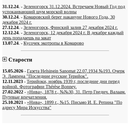
31.12.24
. -
Зеленогорск 31.12.2024. Встречаем Новый Год под
успокаивающий шум морской волны
30.12.24
. -
Комаровский берег накануне Нового Года, 30
декабря 2024 г.
27.12.24
. -
Зеленогорск, Финский залив 27 декабря 2024 г.
12.12.24
. -
Зеленогорск, 12 декабря 2024 г. В декабре каждый
день попадаешь на закат
13.07.24
. -
Кусочек экотропы в Комарово
Старости
15.05.2026
-
Газета Helsingin Sanomat 22.07.1934 №193. Очерк
Э. Лампена "Последние русские Терийок".
12.11.2023
-
Терийоки, ноябрь 1939 г, последние дни перед
войной. Фотографии Thérèse Bonney.
27.02.2022
-
«Нива», 1878 г., №№30, 31. Петр Гнедич. Валаам.
Путевые впечатления.
25.10.2021
-
«Нива», 1899 г., №15. Письмо И. Е. Репина "По
адресу Мира Искусства"
«…когда они спросят нас, что мы делаем, мы ответим: мы вспоминаем.