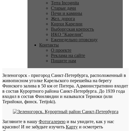
Terra Incognita
Старые дачи
Печи и камины
Жел. дорога
Кирхи Карелии
Выборгская крепость
ИКО "Карелия"
Еженедельно отовсюду
Контакты
О проекте
Реклама на сайте
Пишите нам
Зеленогорск - пригород Санкт-Петербурга, расположенный в
живописном уголке Карельского перешейка на берегу
Финского залива в 50 км от Питера. Административно входит
в состав Курортного района Санкт-Петербурга. До 1939 года
входил в состав Финляндии и назывался Териоки (или
Терийоки, финск. Terijoki).
Загляните в нашу
Фотогалерею
и вы увидите, как у нас
красиво! И не забудьте изучить
Карту
и осмотреть