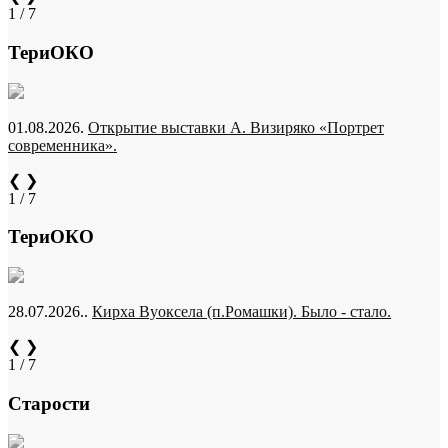
1 / 7
ТериОКО
01.08.2026.
Открытие выставки А. Визиряко «Портрет
современника».
❮
❯
1 / 7
ТериОКО
28.07.2026..
Кирха Вуоксела (п.Ромашки). Было - стало.
❮
❯
1 / 7
Старости