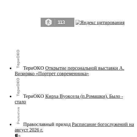
Да, мы память человечества, и поэтому мы в конце концов непременно
победим.» ― Рэй Брэдбери, 451° по Фаренгейту
113
© terijoki.spb.ru | terijoki.org 2000-2026 Использование материалов сайта в коммерческих целях без
письменного разрешения
администрации сайта
не допускается.
ТериОКО
Открытие персональной выставки А.
Визиряко «Портрет современника»
ТериОКО
Кирха Вуоксела (п.Ромашки). Было -
стало
Православный приход
Расписание богослужений на
август 2026 г.