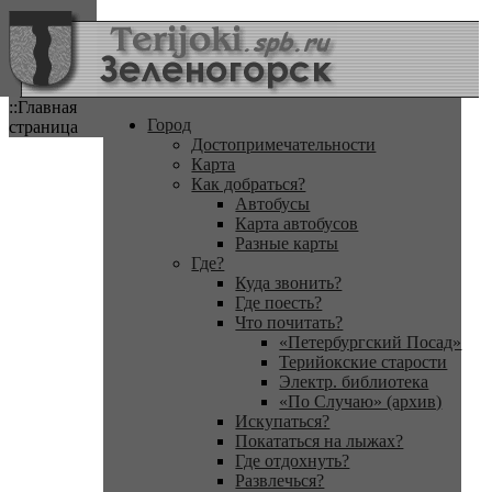
::Главная
Город
страница
Достопримечательности
Карта
Как добраться?
Автобусы
Карта автобусов
Разные карты
Где?
Куда звонить?
Где поесть?
Что почитать?
«Петербургский Посад»
Терийокские старости
Электр. библиотека
«По Случаю» (архив)
Искупаться?
Покататься на лыжах?
Где отдохнуть?
Развлечься?