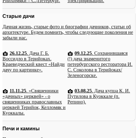
Рийхимяки – С.-Петербург.
электрификации.
Старые дачи
Дачная жизнь, старые фото и биографии дачников, статьи об
архитектуре. Будем помнить, чтобы следующие поколения не
забыли нас.
26.12.25
. Дача Г. Б.
09.12.25
. Сохранившаяся
Воссидло в Терийоках.
(!) дача знаменитого
Краеведческий квест «Найди
петербургского ресторатора И.
дачу по картинке».
С. Соколова в Терийоках/
Зеленогорске.
11.11.25
. «Священники
03.08.25
. Дача купца К. И.
«дачных» церквей» - о
Путилова в Куоккале (п.
священниках православных
Репино).
церквей Терийок, Келломяк и
Куоккалы.
Печи и камины