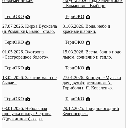
современника».
августа 2026 года Зеленогорск
– Комарово – Выборг.
ТериОКО
ТериОКО
27.07.2026. Кирха Вуоксела
31.05.2026. Вода, небо и
(п.Ромашки). Было - стало.
красные шарики.
ТериОКО
ТериОКО
01.05.2026. Экотропа
15.03.2026. Весна. Залив подо
«Сестрорецкое болото».
льдом, солнечно и тепло.
ТериОКО
ТериОКО
13.02.2026. Закатов мало не
27.01.2026. Концерт «Музыка
бывает.
для двух фортепиано» А.
Гориболя и Я. Коваленко.
ТериОКО
ТериОКО
03.01.2026. Небольшая
29.12.2025. Предновогодний
прогулка вокруг Чертова
Зеленогорск.
(Дружинного) озера.