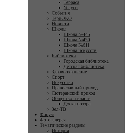
Терраса
Услуги
События
ТериОКО
Новости
Школы
Школа №445
Школа №450
Школа №611
Школа искусств
Библиотеки
Городская библиотека
Детская библиотека
Здравоохранение
Спорт
Искусство
Православный приход
Лютеранский приход
Общество и власть
Доска позора
Зел-ТВ
Форум
Фотогалерея
Тематические разделы
История