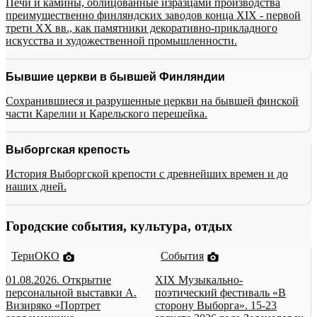
Печи и камины, облицованные изразцами производства
преимущественно финляндских заводов конца XIX - первой
трети XX вв., как памятники декоративно-прикладного
искусства и художественной промышленности.
Бывшие церкви в бывшей Финляндии
Сохранившиеся и разрушенные церкви на бывшей финской
части Карелии и Карельского перешейка.
Выборгская крепость
История Выборгской крепости с древнейших времен и до
наших дней.
Городские события, культура, отдых
ТериОКО
События
01.08.2026. Открытие
XIX Музыкально-
персональной выставки А.
поэтический фестиваль «В
Визиряко «Портрет
сторону Выборга». 15-23