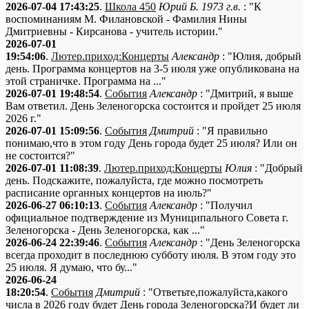
2026-07-04 17:43:25
.
Школа 450
Юрий Б. 1973 г.в.
: "К
воспоминаниям М. Филановской - Фамилия Нины
Дмитриевны - Кирсанова - учитель истории."
2026-07-01
19:54:06
.
Лютер.приход:Концерты
Александр
: "Юлия, добрый
день. Программа концертов на 3-5 июля уже опубликована на
этой страничке. Программа на ..."
2026-07-01 19:48:54
.
События
Александр
: "Дмитрий, я выше
Вам ответил. День Зеленогорска состоится и пройдет 25 июля
2026 г."
2026-07-01 15:09:56
.
События
Дмитрий
: "Я правильно
понимаю,что в этом году День города будет 25 июля? Или он
не состоится?"
2026-07-01 11:08:39
.
Лютер.приход:Концерты
Юлия
: "Добрый
день. Подскажите, пожалуйста, где можно посмотреть
расписание органных концертов на июль?"
2026-06-27 06:10:13
.
События
Александр
: "Получил
официальное подтверждение из Муниципального Совета г.
Зеленогорска - День Зеленогорска, как ..."
2026-06-24 22:39:46
.
События
Александр
: "День Зеленогорска
всегда проходит в последнюю субботу июля. В этом году это
25 июля. Я думаю, что бу..."
2026-06-24
18:20:54
.
События
Дмитрий
: "Ответьте,пожалуйста,какого
числа в 2026 году будет День города Зеленогорска?И будет ли