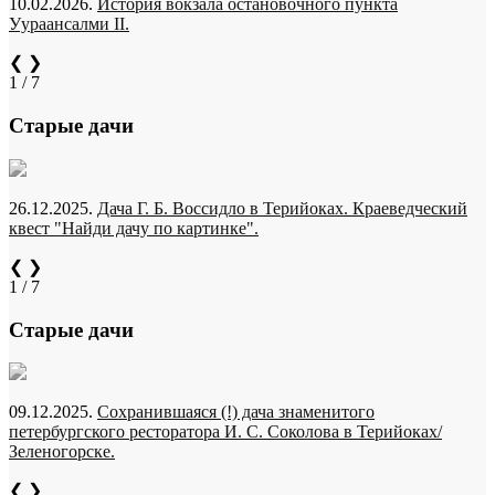
10.02.2026.
История вокзала остановочного пункта
Уураансалми II.
❮
❯
1 / 7
Старые дачи
26.12.2025.
Дача Г. Б. Воссидло в Терийоках. Краеведческий
квест "Найди дачу по картинке".
❮
❯
1 / 7
Старые дачи
09.12.2025.
Сохранившаяся (!) дача знаменитого
петербургского ресторатора И. С. Соколова в Терийоках/
Зеленогорске.
❮
❯