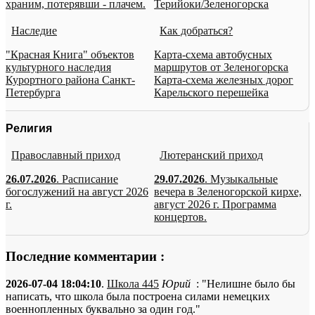
храним, потерявши - плачем.
Терийоки/Зеленогорска
Наследие
Как добраться?
"Красная Книга" объектов
Карта-схема автобусных
культурного наследия
маршрутов от Зеленогорска
Курортного района Санкт-
Карта-схема железных дорог
Петербурга
Карельского перешейка
Религия
Православный приход
Лютеранский приход
26.07.2026
. Расписание
29.07.2026
. Музыкальные
богослужений на август 2026
вечера в Зеленогорской кирхе,
г.
август 2026 г. Программа
концертов.
Последние комментарии :
2026-07-04 18:04:10
.
Школа 445
Юрий
: "Нелишне было бы
написать, что школа была построена силами немецких
военнопленных буквально за один год."