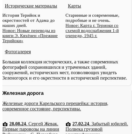
Исторические материалы
Карты
История Терийок и
Старинные и современные,
окрестностей от Адама до
подробные и не очень.
наших дней.
Новое: Карта г. Териоки со
Новое: Новые переводы из
схемой водоснабжения 1-й
книги Э. Кяхёнен «Прежние
очереди, 1945 г.
Терийоки»
Фотогалерея
Большая коллекция исторических, а также современных
фотографий сохранившихся и утраченных зданий,
сооружений, исторических мест, позволяющих увидеть
Зеленогорск и его окрестности в исторической перспективе.
Железная дорога
Железные дороги Карельского перешейка: история,
современное состояние, перспективы.
28.08.24
. Сергей Жевак.
27.02.24
. Забытый юбилей.
Первые паровозы на линии
Полвека грузовой