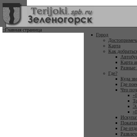
::Главная страница
Город
Достопримеч
Карта
Как добратьс
Автобу
Карта а
Разные
Где?
Куда зв
Где пое
Что поч
«
Т
Э
«
Искупа
Покатат
Где отд
Развлеч