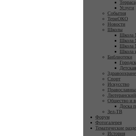
Терраса
Услуги
События
ТериОКО
Новости
Школы
Школа 
Школа 
Школа 
Школа 
Библиотеки
Городск
Детская
Здравоохран
Спорт
Искусство
Православны
Лютеранский
Общество и в
Доска п
Зел-ТВ
Форум
Фотогалерея
Тематические разд
История