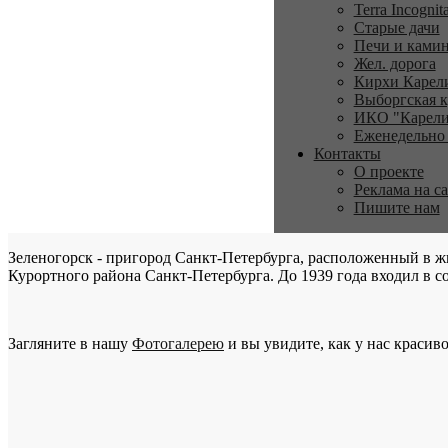
Terra Incognit
Старые дачи
Печи и ками
Жел. дорога
Кирхи Карел
Выборгская к
ИКО "Карели
Еженедельно
Контакты
О проекте
Реклама на с
Пишите нам
Зеленогорск - пригород Санкт-Петербурга, расположенный в ж
Курортного района Санкт-Петербурга. До 1939 года входил в со
Загляните в нашу
Фотогалерею
и вы увидите, как у нас красиво