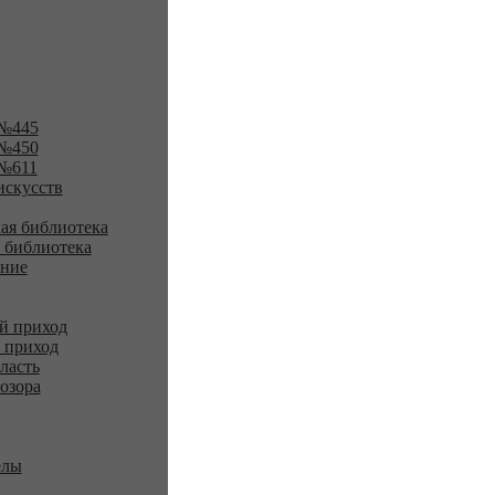
№445
№450
№611
искусств
ая библиотека
 библиотека
ение
й приход
 приход
ласть
озора
елы