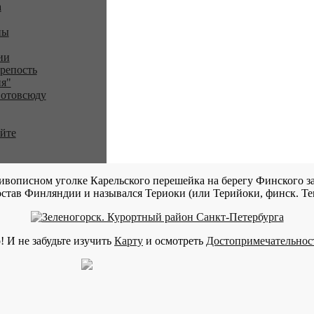
a
ны
ии
репость
я"
 отовсюду
айте
ивописном уголке Карельского перешейка на берегу Финского за
став Финляндии и назывался Териоки (или Терийоки, финск. Teri
! И не забудьте изучить
Карту
и осмотреть
Достопримечательнос