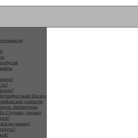
ательности
я?
сы
втобусов
 карты
онить?
сть?
итать?
Петербургский Посад»
ерийокские старости
лектр. библиотека
По Случаю» (архив)
ться?
ься на лыжах?
охнуть?
ься?