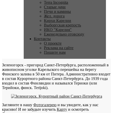
Terra Incognita
Старые дачи
Печи и камины
Жел. дорога
Кирхи Карелии
Выборгская крепость
ИКО "Карелия"
Еженедельно отовсюду
Контакты
О проекте
Реклама на сайте
Пишите нам
Зеленогорск - пригород Санкт-Петербурга, расположенный в
живописном уголке Карельского перешейка на берегу
Финского залива в 50 км от Питера. Административно входит
в состав Курортного района Санкт-Петербурга. До 1939 года
входил в состав Финляндии и назывался Териоки (или
Терийоки, финск. Terijoki).
Загляните в нашу
Фотогалерею
и вы увидите, как у нас
красиво! И не забудьте изучить
Карту
и осмотреть