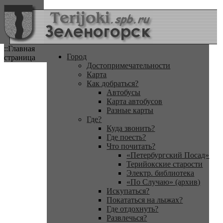
::Главная
Город
страница
Достопримечательности
Карта
Как добраться?
Автобусы
Карта автобусов
Разные карты
Где?
Куда звонить?
Где поесть?
Что почитать?
«Петербургский Посад»
Терийокские старости
Электр. библиотека
«По Случаю» (архив)
Искупаться?
Покататься на лыжах?
Где отдохнуть?
Развлечься?