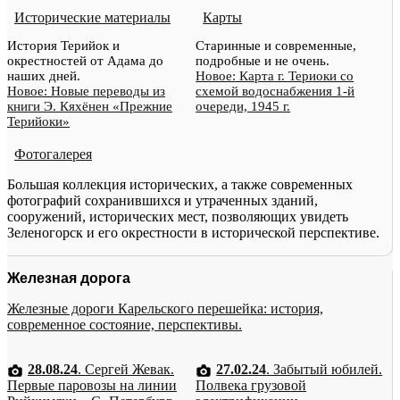
Исторические материалы
Карты
История Терийок и
Старинные и современные,
окрестностей от Адама до
подробные и не очень.
наших дней.
Новое: Карта г. Териоки со
Новое: Новые переводы из
схемой водоснабжения 1-й
книги Э. Кяхёнен «Прежние
очереди, 1945 г.
Терийоки»
Фотогалерея
Большая коллекция исторических, а также современных
фотографий сохранившихся и утраченных зданий,
сооружений, исторических мест, позволяющих увидеть
Зеленогорск и его окрестности в исторической перспективе.
Железная дорога
Железные дороги Карельского перешейка: история,
современное состояние, перспективы.
28.08.24
. Сергей Жевак.
27.02.24
. Забытый юбилей.
Первые паровозы на линии
Полвека грузовой