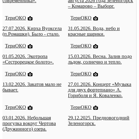
современника».
августа 2026 года Зеленогорск
– Комарово – Выборг.
ТериОКО
ТериОКО
27.07.2026. Кирха Вуоксела
31.05.2026. Вода, небо и
(п.Ромашки). Было - стало.
красные шарики.
ТериОКО
ТериОКО
01.05.2026. Экотропа
15.03.2026. Весна. Залив подо
«Сестрорецкое болото».
льдом, солнечно и тепло.
ТериОКО
ТериОКО
13.02.2026. Закатов мало не
27.01.2026. Концерт «Музыка
бывает.
для двух фортепиано» А.
Гориболя и Я. Коваленко.
ТериОКО
ТериОКО
03.01.2026. Небольшая
29.12.2025. Предновогодний
прогулка вокруг Чертова
Зеленогорск.
(Дружинного) озера.