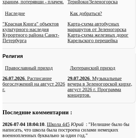
храним, потерявши - плачем.
Терийоки/Зеленогорска
Наследие
Как добраться?
"Красная Книга" объектов
Карта-схема автобусных
культурного наследия
маршрутов от Зеленогорска
Курортного района Санкт-
Карта-схема железных дорог
Петербурга
Карельского перешейка
Религия
Православный приход
Лютеранский приход
26.07.2026
. Расписание
29.07.2026
. Музыкальные
богослужений на август 2026
вечера в Зеленогорской кирхе,
г.
август 2026 г. Программа
концертов.
Последние комментарии :
2026-07-04 18:04:10
.
Школа 445
Юрий
: "Нелишне было бы
написать, что школа была построена силами немецких
военнопленных буквально за один год."