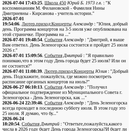
2026-07-04 17:43:25
.
Школа 450
Юрий Б. 1973 г.в.
: "К
воспоминаниям М. Филановской - Фамилия Нины
Дмитриевны - Кирсанова - учитель истории."
2026-07-01
19:54:06
.
Лютер.приход:Концерты
Александр
: "Юлия, добрый
день. Программа концертов на 3-5 июля уже опубликована на
этой страничке. Программа на ..."
2026-07-01 19:48:54
.
События
Александр
: "Дмитрий, я выше
Вам ответил. День Зеленогорска состоится и пройдет 25 июля
2026 г."
2026-07-01 15:09:56
.
События
Дмитрий
: "Я правильно
понимаю,что в этом году День города будет 25 июля? Или он
не состоится?"
2026-07-01 11:08:39
.
Лютер.приход:Концерты
Юлия
: "Добрый
день. Подскажите, пожалуйста, где можно посмотреть
расписание органных концертов на июль?"
2026-06-27 06:10:13
.
События
Александр
: "Получил
официальное подтверждение из Муниципального Совета г.
Зеленогорска - День Зеленогорска, как ..."
2026-06-24 22:39:46
.
События
Александр
: "День Зеленогорска
всегда проходит в последнюю субботу июля. В этом году это
25 июля. Я думаю, что бу..."
2026-06-24
18:20:54
.
События
Дмитрий
: "Ответьте,пожалуйста,какого
числа в 2026 году будет День города Зеленогорска?И будет ли