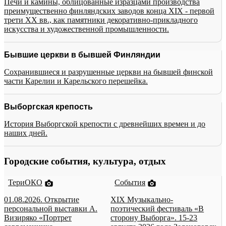
Печи и камины, облицованные изразцами производства
преимущественно финляндских заводов конца XIX - первой
трети XX вв., как памятники декоративно-прикладного
искусства и художественной промышленности.
Бывшие церкви в бывшей Финляндии
Сохранившиеся и разрушенные церкви на бывшей финской
части Карелии и Карельского перешейка.
Выборгская крепость
История Выборгской крепости с древнейших времен и до
наших дней.
Городские события, культура, отдых
ТериОКО
События
01.08.2026. Открытие
XIX Музыкально-
персональной выставки А.
поэтический фестиваль «В
Визиряко «Портрет
сторону Выборга». 15-23