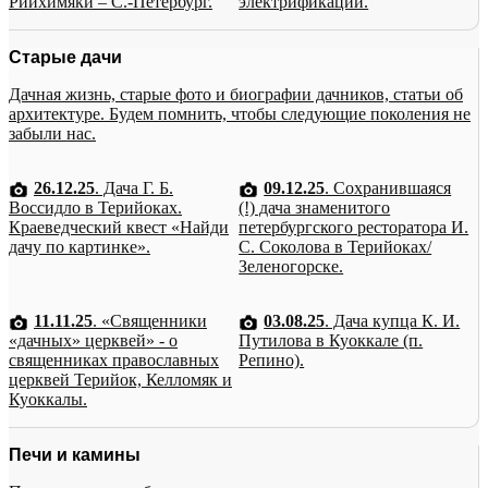
Рийхимяки – С.-Петербург.
электрификации.
Старые дачи
Дачная жизнь, старые фото и биографии дачников, статьи об
архитектуре. Будем помнить, чтобы следующие поколения не
забыли нас.
26.12.25
. Дача Г. Б.
09.12.25
. Сохранившаяся
Воссидло в Терийоках.
(!) дача знаменитого
Краеведческий квест «Найди
петербургского ресторатора И.
дачу по картинке».
С. Соколова в Терийоках/
Зеленогорске.
11.11.25
. «Священники
03.08.25
. Дача купца К. И.
«дачных» церквей» - о
Путилова в Куоккале (п.
священниках православных
Репино).
церквей Терийок, Келломяк и
Куоккалы.
Печи и камины