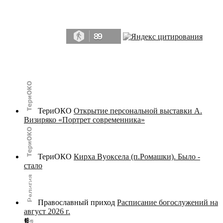
Да, мы память человечества, и поэтому мы в конце концов непременно
победим.» ― Рэй Брэдбери, 451° по Фаренгейту
89
© terijoki.spb.ru | terijoki.org 2000-2026 Использование материалов сайта в коммерческих целях без
письменного разрешения
администрации сайта
не допускается.
ТериОКО
Открытие персональной выставки А.
Визиряко «Портрет современника»
ТериОКО
Кирха Вуоксела (п.Ромашки). Было -
стало
Православный приход
Расписание богослужений на
август 2026 г.