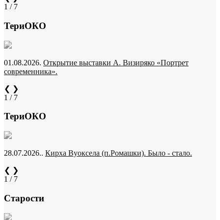
1 / 7
ТериОКО
01.08.2026.
Открытие выставки А. Визиряко «Портрет
современника».
❮
❯
1 / 7
ТериОКО
28.07.2026..
Кирха Вуоксела (п.Ромашки). Было - стало.
❮
❯
1 / 7
Старости