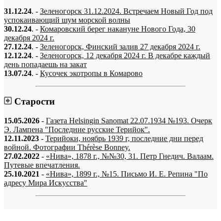
31.12.24
. -
Зеленогорск 31.12.2024. Встречаем Новый Год под
успокаивающий шум морской волны
30.12.24
. -
Комаровский берег накануне Нового Года, 30
декабря 2024 г.
27.12.24
. -
Зеленогорск, Финский залив 27 декабря 2024 г.
12.12.24
. -
Зеленогорск, 12 декабря 2024 г. В декабре каждый
день попадаешь на закат
13.07.24
. -
Кусочек экотропы в Комарово
Старости
15.05.2026
-
Газета Helsingin Sanomat 22.07.1934 №193. Очерк
Э. Лампена "Последние русские Терийок".
12.11.2023
-
Терийоки, ноябрь 1939 г, последние дни перед
войной. Фотографии Thérèse Bonney.
27.02.2022
-
«Нива», 1878 г., №№30, 31. Петр Гнедич. Валаам.
Путевые впечатления.
25.10.2021
-
«Нива», 1899 г., №15. Письмо И. Е. Репина "По
адресу Мира Искусства"
«…когда они спросят нас, что мы делаем, мы ответим: мы вспоминаем.