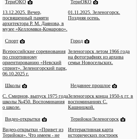
ТериОКО
ТериОКО
13.12.2025. Вечер,
01.11.2025. Зеленогорск.
посвященный памяти
Поздняя осень.
архитектора Р. М. Даянова, в
музее «Келломяки-Комарово».
Спорт
Город
Всероссийские соревнования
Зеленогорск летом 1966 года
по спортивному
на фотографиях из архива
ориентированию «Невский
семьи Новосельских.
спринт». Зеленогорский парк,
06.10.2025 г.
Школы
Недавнее прошлое
С. Смирнов, выпуск 1975 года
Зеленогорск конца 1950-х гг. в
школы №450. Воспоминания
воспоминаниях С.
о школе.
Кашницкой.
Видео-открытки
Терийоки/Зеленогорск
Видео-открытки «Привет из
Интерактивная карта
Терийоки». Что имеем - не
исторических построек