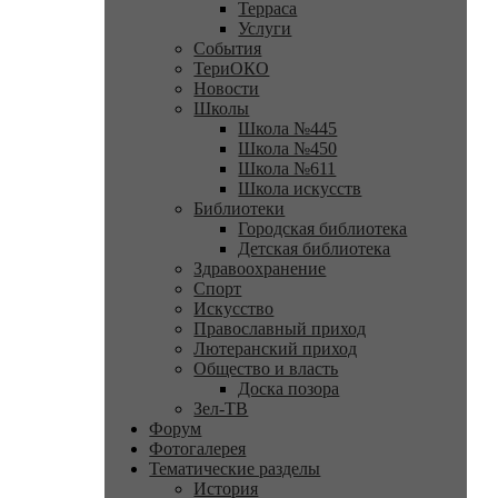
Терраса
Услуги
События
ТериОКО
Новости
Школы
Школа №445
Школа №450
Школа №611
Школа искусств
Библиотеки
Городская библиотека
Детская библиотека
Здравоохранение
Спорт
Искусство
Православный приход
Лютеранский приход
Общество и власть
Доска позора
Зел-ТВ
Форум
Фотогалерея
Тематические разделы
История