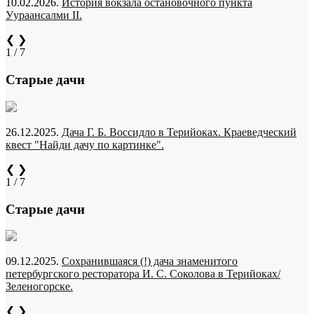
10.02.2026.
История вокзала остановочного пункта
Уураансалми II.
❮
❯
1 / 7
Старые дачи
26.12.2025.
Дача Г. Б. Воссидло в Терийоках. Краеведческий
квест "Найди дачу по картинке".
❮
❯
1 / 7
Старые дачи
09.12.2025.
Сохранившаяся (!) дача знаменитого
петербургского ресторатора И. С. Соколова в Терийоках/
Зеленогорске.
❮
❯