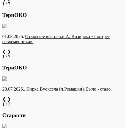
1 / 7
ТериОКО
01.08.2026.
Открытие выставки А. Визиряко «Портрет
современника».
❮
❯
1 / 7
ТериОКО
28.07.2026..
Кирха Вуоксела (п.Ромашки). Было - стало.
❮
❯
1 / 7
Старости