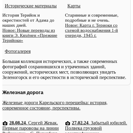
Исторические материалы
Карты
История Терийок и
Старинные и современные,
окрестностей от Адама до
подробные и не очень.
наших дней.
Новое: Карта г. Териоки со
Новое: Новые переводы из
схемой водоснабжения 1-й
книги Э. Кяхёнен «Прежние
очереди, 1945 г.
Терийоки»
Фотогалерея
Большая коллекция исторических, а также современных
фотографий сохранившихся и утраченных зданий,
сооружений, исторических мест, позволяющих увидеть
Зеленогорск и его окрестности в исторической перспективе.
Железная дорога
Железные дороги Карельского перешейка: история,
современное состояние, перспективы.
28.08.24
. Сергей Жевак.
27.02.24
. Забытый юбилей.
Первые паровозы на линии
Полвека грузовой