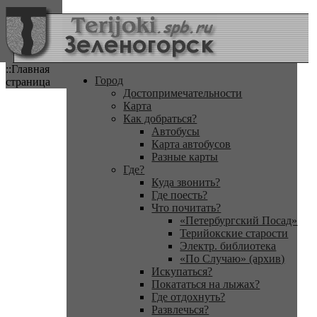
::Главная
Город
страница
Достопримечательности
Карта
Как добраться?
Автобусы
Карта автобусов
Разные карты
Где?
Куда звонить?
Где поесть?
Что почитать?
«Петербургский Посад»
Терийокские старости
Электр. библиотека
«По Случаю» (архив)
Искупаться?
Покататься на лыжах?
Где отдохнуть?
Развлечься?