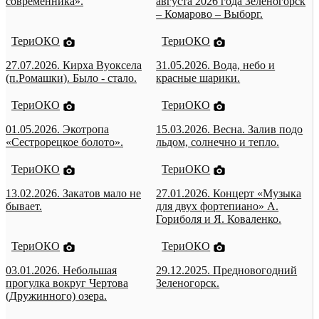
современника».
августа 2026 года Зеленогорск
– Комарово – Выборг.
ТериОКО
ТериОКО
27.07.2026. Кирха Вуоксела
31.05.2026. Вода, небо и
(п.Ромашки). Было - стало.
красные шарики.
ТериОКО
ТериОКО
01.05.2026. Экотропа
15.03.2026. Весна. Залив подо
«Сестрорецкое болото».
льдом, солнечно и тепло.
ТериОКО
ТериОКО
13.02.2026. Закатов мало не
27.01.2026. Концерт «Музыка
бывает.
для двух фортепиано» А.
Гориболя и Я. Коваленко.
ТериОКО
ТериОКО
03.01.2026. Небольшая
29.12.2025. Предновогодний
прогулка вокруг Чертова
Зеленогорск.
(Дружинного) озера.