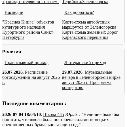
храним, потерявши - плачем.
Терийоки/Зеленогорска
Наследие
Как добраться?
"Красная Книга" объектов
Карта-схема автобусных
культурного наследия
маршрутов от Зеленогорска
Курортного района Санкт-
Карта-схема железных дорог
Петербурга
Карельского перешейка
Религия
Православный приход
Лютеранский приход
26.07.2026
. Расписание
29.07.2026
. Музыкальные
богослужений на август 2026
вечера в Зеленогорской кирхе,
г.
август 2026 г. Программа
концертов.
Последние комментарии :
2026-07-04 18:04:10
.
Школа 445
Юрий
: "Нелишне было бы
написать, что школа была построена силами немецких
военнопленных буквально за один год."