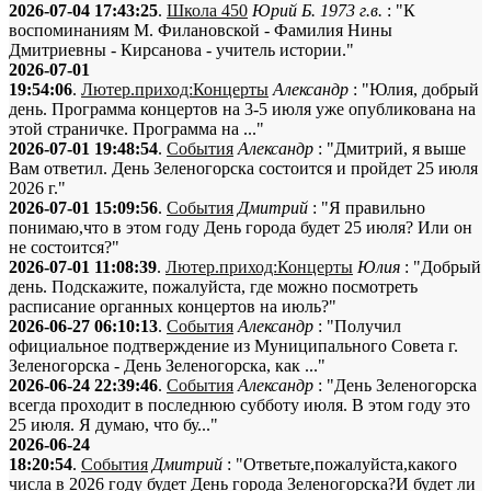
2026-07-04 17:43:25
.
Школа 450
Юрий Б. 1973 г.в.
: "К
воспоминаниям М. Филановской - Фамилия Нины
Дмитриевны - Кирсанова - учитель истории."
2026-07-01
19:54:06
.
Лютер.приход:Концерты
Александр
: "Юлия, добрый
день. Программа концертов на 3-5 июля уже опубликована на
этой страничке. Программа на ..."
2026-07-01 19:48:54
.
События
Александр
: "Дмитрий, я выше
Вам ответил. День Зеленогорска состоится и пройдет 25 июля
2026 г."
2026-07-01 15:09:56
.
События
Дмитрий
: "Я правильно
понимаю,что в этом году День города будет 25 июля? Или он
не состоится?"
2026-07-01 11:08:39
.
Лютер.приход:Концерты
Юлия
: "Добрый
день. Подскажите, пожалуйста, где можно посмотреть
расписание органных концертов на июль?"
2026-06-27 06:10:13
.
События
Александр
: "Получил
официальное подтверждение из Муниципального Совета г.
Зеленогорска - День Зеленогорска, как ..."
2026-06-24 22:39:46
.
События
Александр
: "День Зеленогорска
всегда проходит в последнюю субботу июля. В этом году это
25 июля. Я думаю, что бу..."
2026-06-24
18:20:54
.
События
Дмитрий
: "Ответьте,пожалуйста,какого
числа в 2026 году будет День города Зеленогорска?И будет ли