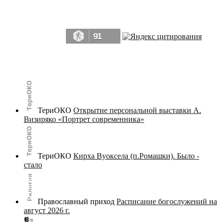
Да, мы память человечества, и поэтому мы в конце концов непременно
победим.» ― Рэй Брэдбери, 451° по Фаренгейту
91
© terijoki.spb.ru | terijoki.org 2000-2026 Использование материалов сайта в коммерческих целях без
письменного разрешения
администрации сайта
не допускается.
ТериОКО
Открытие персональной выставки А.
Визиряко «Портрет современника»
ТериОКО
Кирха Вуоксела (п.Ромашки). Было -
стало
Православный приход
Расписание богослужений на
август 2026 г.