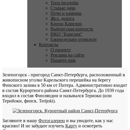
Terra Incognita
Старые дачи
Печи и камины
Жел. дорога
Кирхи Карелии
Выборгская крепость
ИКО "Карелия"
Еженедельно отовсюду
Контакты
О проекте
Реклама на сайте
Пишите нам
Зеленогорск - пригород Санкт-Петербурга, расположенный в
живописном уголке Карельского перешейка на берегу
Финского залива в 50 км от Питера. Административно входит
в состав Курортного района Санкт-Петербурга. До 1939 года
входил в состав Финляндии и назывался Териоки (или
Терийоки, финск. Terijoki).
Загляните в нашу
Фотогалерею
и вы увидите, как у нас
красиво! И не забудьте изучить
Карту
и осмотреть