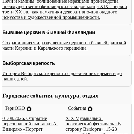
Печи и камины, облицованные изразцами производства
преимущественно финляндских заводов конца XIX - первой
трети XX вв., как памятники декоративно-прикладного
искусства и художественной промышленности.
Бывшие церкви в бывшей Финляндии
Сохранившиеся и разрушенные церкви на бывшей финской
части Карелии и Карельского перешейка.
Выборгская крепость
История Выборгской крепости с древнейших времен и до
наших дней.
Городские события, культура, отдых
ТериОКО
События
01.08.2026. Открытие
XIX Музыкально-
персональной выставки А.
поэтический фестиваль «В
Визиряко «Портрет
сторону Выборга». 15-23