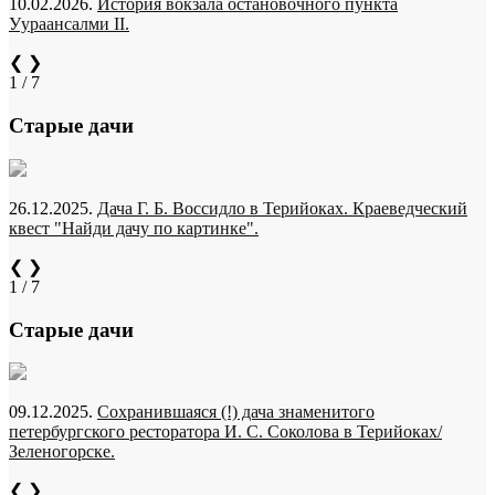
10.02.2026.
История вокзала остановочного пункта
Уураансалми II.
❮
❯
1 / 7
Старые дачи
26.12.2025.
Дача Г. Б. Воссидло в Терийоках. Краеведческий
квест "Найди дачу по картинке".
❮
❯
1 / 7
Старые дачи
09.12.2025.
Сохранившаяся (!) дача знаменитого
петербургского ресторатора И. С. Соколова в Терийоках/
Зеленогорске.
❮
❯