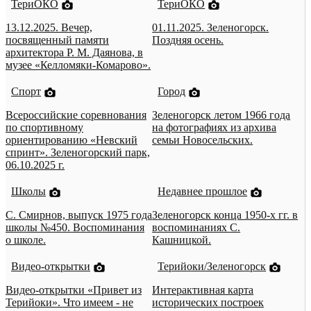
ТериОКО
ТериОКО
13.12.2025. Вечер,
01.11.2025. Зеленогорск.
посвященный памяти
Поздняя осень.
архитектора Р. М. Даянова, в
музее «Келломяки-Комарово».
Спорт
Город
Всероссийские соревнования
Зеленогорск летом 1966 года
по спортивному
на фотографиях из архива
ориентированию «Невский
семьи Новосельских.
спринт». Зеленогорский парк,
06.10.2025 г.
Школы
Недавнее прошлое
С. Смирнов, выпуск 1975 года
Зеленогорск конца 1950-х гг. в
школы №450. Воспоминания
воспоминаниях С.
о школе.
Кашницкой.
Видео-открытки
Терийоки/Зеленогорск
Видео-открытки «Привет из
Интерактивная карта
Терийоки». Что имеем - не
исторических построек