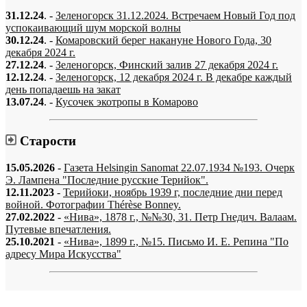
31.12.24
. -
Зеленогорск 31.12.2024. Встречаем Новый Год под
успокаивающий шум морской волны
30.12.24
. -
Комаровский берег накануне Нового Года, 30
декабря 2024 г.
27.12.24
. -
Зеленогорск, Финский залив 27 декабря 2024 г.
12.12.24
. -
Зеленогорск, 12 декабря 2024 г. В декабре каждый
день попадаешь на закат
13.07.24
. -
Кусочек экотропы в Комарово
Старости
15.05.2026
-
Газета Helsingin Sanomat 22.07.1934 №193. Очерк
Э. Лампена "Последние русские Терийок".
12.11.2023
-
Терийоки, ноябрь 1939 г, последние дни перед
войной. Фотографии Thérèse Bonney.
27.02.2022
-
«Нива», 1878 г., №№30, 31. Петр Гнедич. Валаам.
Путевые впечатления.
25.10.2021
-
«Нива», 1899 г., №15. Письмо И. Е. Репина "По
адресу Мира Искусства"
«…когда они спросят нас, что мы делаем, мы ответим: мы вспоминаем.