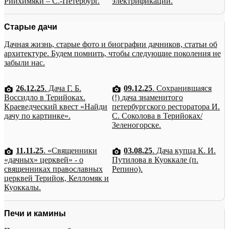
Рийхимяки – С.-Петербург.
электрификации.
Старые дачи
Дачная жизнь, старые фото и биографии дачников, статьи об
архитектуре. Будем помнить, чтобы следующие поколения не
забыли нас.
26.12.25
. Дача Г. Б.
09.12.25
. Сохранившаяся
Воссидло в Терийоках.
(!) дача знаменитого
Краеведческий квест «Найди
петербургского ресторатора И.
дачу по картинке».
С. Соколова в Терийоках/
Зеленогорске.
11.11.25
. «Священники
03.08.25
. Дача купца К. И.
«дачных» церквей» - о
Путилова в Куоккале (п.
священниках православных
Репино).
церквей Терийок, Келломяк и
Куоккалы.
Печи и камины