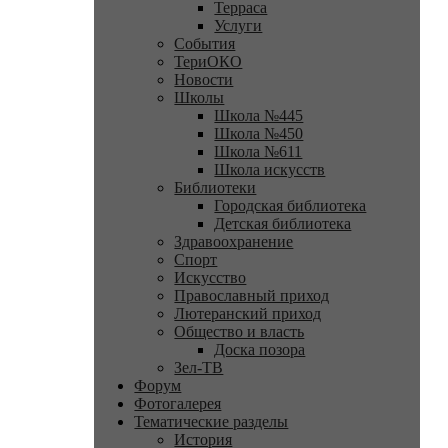
Терраса
Услуги
События
ТериОКО
Новости
Школы
Школа №445
Школа №450
Школа №611
Школа искусств
Библиотеки
Городская библиотека
Детская библиотека
Здравоохранение
Спорт
Искусство
Православный приход
Лютеранский приход
Общество и власть
Доска позора
Зел-ТВ
Форум
Фотогалерея
Тематические разделы
История