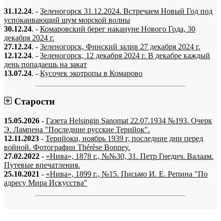
31.12.24
. -
Зеленогорск 31.12.2024. Встречаем Новый Год под
успокаивающий шум морской волны
30.12.24
. -
Комаровский берег накануне Нового Года, 30
декабря 2024 г.
27.12.24
. -
Зеленогорск, Финский залив 27 декабря 2024 г.
12.12.24
. -
Зеленогорск, 12 декабря 2024 г. В декабре каждый
день попадаешь на закат
13.07.24
. -
Кусочек экотропы в Комарово
Старости
15.05.2026
-
Газета Helsingin Sanomat 22.07.1934 №193. Очерк
Э. Лампена "Последние русские Терийок".
12.11.2023
-
Терийоки, ноябрь 1939 г, последние дни перед
войной. Фотографии Thérèse Bonney.
27.02.2022
-
«Нива», 1878 г., №№30, 31. Петр Гнедич. Валаам.
Путевые впечатления.
25.10.2021
-
«Нива», 1899 г., №15. Письмо И. Е. Репина "По
адресу Мира Искусства"
«…когда они спросят нас, что мы делаем, мы ответим: мы вспоминаем.