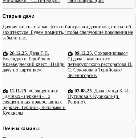
Рийхимяки – С.-Петербург.
электрификации.
Старые дачи
Дачная жизнь, старые фото и биографии дачников, статьи об
архитектуре. Будем помнить, чтобы следующие поколения не
забыли нас.
26.12.25
. Дача Г. Б.
09.12.25
. Сохранившаяся
Воссидло в Терийоках.
(!) дача знаменитого
Краеведческий квест «Найди
петербургского ресторатора И.
дачу по картинке».
С. Соколова в Терийоках/
Зеленогорске.
11.11.25
. «Священники
03.08.25
. Дача купца К. И.
«дачных» церквей» - о
Путилова в Куоккале (п.
священниках православных
Репино).
церквей Терийок, Келломяк и
Куоккалы.
Печи и камины