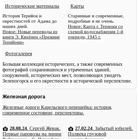
Исторические материалы
Карты
История Терийок и
Старинные и современные,
окрестностей от Адама до
подробные и не очень.
наших дней.
Новое: Карта г. Териоки со
Новое: Новые переводы из
схемой водоснабжения 1-й
книги Э. Кяхёнен «Прежние
очереди, 1945 г.
Терийоки»
Фотогалерея
Большая коллекция исторических, а также современных
фотографий сохранившихся и утраченных зданий,
сооружений, исторических мест, позволяющих увидеть
Зеленогорск и его окрестности в исторической перспективе.
Железная дорога
Железные дороги Карельского перешейка: история,
современное состояние, перспективы.
28.08.24
. Сергей Жевак.
27.02.24
. Забытый юбилей.
Первые паровозы на линии
Полвека грузовой