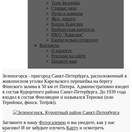
Terra Incognita
Старые дачи
Печи и камины
Жел. дорога
Кирхи Карелии
Выборгская крепость
ИКО "Карелия"
Еженедельно отовсюду
Контакты
О проекте
Реклама на сайте
Пишите нам
Зеленогорск - пригород Санкт-Петербурга, расположенный в
живописном уголке Карельского перешейка на берегу
Финского залива в 50 км от Питера. Административно входит
в состав Курортного района Санкт-Петербурга. До 1939 года
входил в состав Финляндии и назывался Териоки (или
Терийоки, финск. Terijoki).
Загляните в нашу
Фотогалерею
и вы увидите, как у нас
красиво! И не забудьте изучить
Карту
и осмотреть