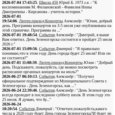
2026-07-04 17:43:25
.
Школа 450
Юрий Б. 1973 г.в.
: "К
воспоминаниям М. Филановской - Фамилия Нины
Дмитриевны - Кирсанова - учитель истории."
2026-07-01
19:54:06
.
Лютер.приход:Концерты
Александр
: "Юлия, добрый
день. Программа концертов на 3-5 июля уже опубликована на
этой страничке. Программа на ..."
2026-07-01 19:48:54
.
События
Александр
: "Дмитрий, я выше
Вам ответил. День Зеленогорска состоится и пройдет 25 июля
2026 г."
2026-07-01 15:09:56
.
События
Дмитрий
: "Я правильно
понимаю,что в этом году День города будет 25 июля? Или он
не состоится?"
2026-07-01 11:08:39
.
Лютер.приход:Концерты
Юлия
: "Добрый
день. Подскажите, пожалуйста, где можно посмотреть
расписание органных концертов на июль?"
2026-06-27 06:10:13
.
События
Александр
: "Получил
официальное подтверждение из Муниципального Совета г.
Зеленогорска - День Зеленогорска, как ..."
2026-06-24 22:39:46
.
События
Александр
: "День Зеленогорска
всегда проходит в последнюю субботу июля. В этом году это
25 июля. Я думаю, что бу..."
2026-06-24
18:20:54
.
События
Дмитрий
: "Ответьте,пожалуйста,какого
числа в 2026 году будет День города Зеленогорска?И будет ли