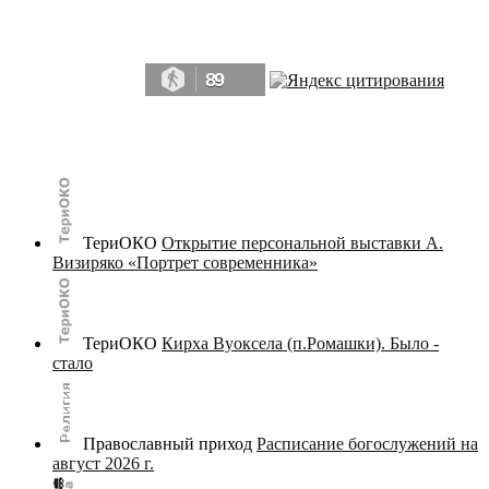
Да, мы память человечества, и поэтому мы в конце концов непременно
победим.» ― Рэй Брэдбери, 451° по Фаренгейту
89
© terijoki.spb.ru | terijoki.org 2000-2026 Использование материалов сайта в коммерческих целях без
письменного разрешения
администрации сайта
не допускается.
ТериОКО
Открытие персональной выставки А.
Визиряко «Портрет современника»
ТериОКО
Кирха Вуоксела (п.Ромашки). Было -
стало
Православный приход
Расписание богослужений на
август 2026 г.