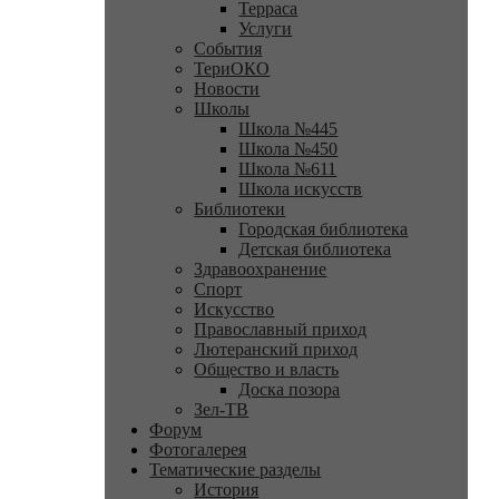
Терраса
Услуги
События
ТериОКО
Новости
Школы
Школа №445
Школа №450
Школа №611
Школа искусств
Библиотеки
Городская библиотека
Детская библиотека
Здравоохранение
Спорт
Искусство
Православный приход
Лютеранский приход
Общество и власть
Доска позора
Зел-ТВ
Форум
Фотогалерея
Тематические разделы
История