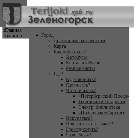
::Главная
Город
страница
Достопримечательности
Карта
Как добраться?
Автобусы
Карта автобусов
Разные карты
Где?
Куда звонить?
Где поесть?
Что почитать?
«Петербургский Посад»
Терийокские старости
Электр. библиотека
«По Случаю» (архив)
Искупаться?
Покататься на лыжах?
Где отдохнуть?
Развлечься?