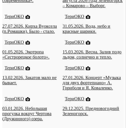
современника».
августа 2026 года Зеленогорск
– Комарово – Выборг.
ТериОКО
ТериОКО
27.07.2026. Кирха Вуоксела
31.05.2026. Вода, небо и
(п.Ромашки). Было - стало.
красные шарики.
ТериОКО
ТериОКО
01.05.2026. Экотропа
15.03.2026. Весна. Залив подо
«Сестрорецкое болото».
льдом, солнечно и тепло.
ТериОКО
ТериОКО
13.02.2026. Закатов мало не
27.01.2026. Концерт «Музыка
бывает.
для двух фортепиано» А.
Гориболя и Я. Коваленко.
ТериОКО
ТериОКО
03.01.2026. Небольшая
29.12.2025. Предновогодний
прогулка вокруг Чертова
Зеленогорск.
(Дружинного) озера.