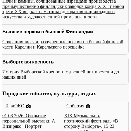
Печи и камины, облицованные изразцами производства
преимущественно финляндских заводов конца XIX - первой
трети XX вв., как памятники декоративно-прикладного
искусства и художественной промышленности.
Бывшие церкви в бывшей Финляндии
Сохранившиеся и разрушенные церкви на бывшей финской
части Карелии и Карельского перешейка.
Выборгская крепость
История Выборгской крепости с древнейших времен и до
наших дней.
Городские события, культура, отдых
ТериОКО
События
01.08.2026. Открытие
XIX Музыкально-
персональной выставки А.
поэтический фестиваль «В
Визиряко «Портрет
сторону Выборга». 15-23