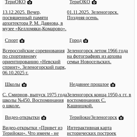
ТериОКО
ТериОКО
13.12.2025. Вечер,
01.11.2025. Зеленогорск.
посвященный памяти
Поздняя осень.
архитектора Р. М. Даянова, в
музее «Келломяки-Комарово».
Спорт
Город
Всероссийские соревнования
Зеленогорск летом 1966 года
по спортивному
на фотографиях из архива
ориентированию «Невский
семьи Новосельских.
спринт». Зеленогорский парк,
06.10.2025 г.
Школы
Недавнее прошлое
С. Смирнов, выпуск 1975 года
Зеленогорск конца 1950-х гг. в
школы №450. Воспоминания
воспоминаниях С.
о школе.
Кашницкой.
Видео-открытки
Терийоки/Зеленогорск
Видео-открытки «Привет из
Интерактивная карта
Терийоки». Что имеем - не
исторических построек