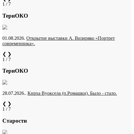
1 / 7
ТериОКО
01.08.2026.
Открытие выставки А. Визиряко «Портрет
современника».
❮
❯
1 / 7
ТериОКО
28.07.2026..
Кирха Вуоксела (п.Ромашки). Было - стало.
❮
❯
1 / 7
Старости