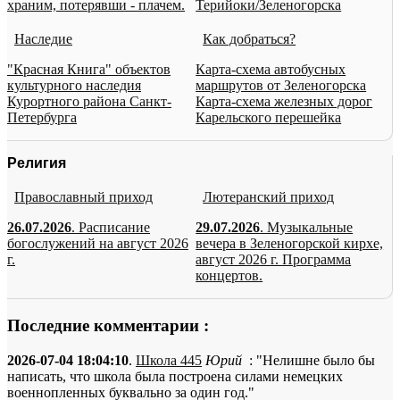
храним, потерявши - плачем.
Терийоки/Зеленогорска
Наследие
Как добраться?
"Красная Книга" объектов
Карта-схема автобусных
культурного наследия
маршрутов от Зеленогорска
Курортного района Санкт-
Карта-схема железных дорог
Петербурга
Карельского перешейка
Религия
Православный приход
Лютеранский приход
26.07.2026
. Расписание
29.07.2026
. Музыкальные
богослужений на август 2026
вечера в Зеленогорской кирхе,
г.
август 2026 г. Программа
концертов.
Последние комментарии :
2026-07-04 18:04:10
.
Школа 445
Юрий
: "Нелишне было бы
написать, что школа была построена силами немецких
военнопленных буквально за один год."