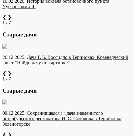
10.02.2026.
История вокзала остановочного пункта
Уураансалми II.
❮
❯
1 / 7
Старые дачи
26.12.2025.
Дача Г. Б. Воссидло в Терийоках. Краеведческий
квест "Найди дачу по картинке".
❮
❯
1 / 7
Старые дачи
09.12.2025.
Сохранившаяся (!) дача знаменитого
петербургского ресторатора И. С. Соколова в Терийоках/
Зеленогорске.
❮
❯