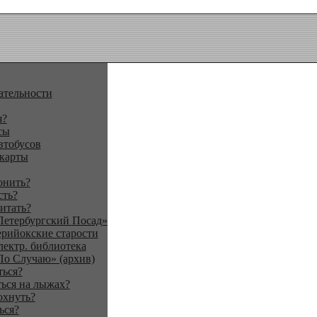
ательности
я?
сы
втобусов
 карты
онить?
сть?
итать?
Петербургский Посад»
ерийокские старости
лектр. библиотека
По Случаю» (архив)
ться?
ься на лыжах?
охнуть?
ься?