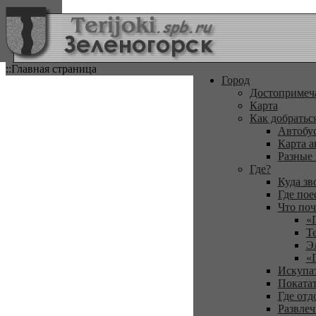
::Главная страница
Город
Достопримеч
Карта
Как добратьс
Автобу
Карта а
Разные
Где?
Куда зв
Где пое
Что поч
«
Т
Э
«
Искупа
Покатат
Где отд
Развлеч