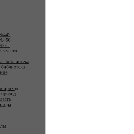
№445
№450
№611
искусств
ая библиотека
 библиотека
ение
й приход
 приход
ласть
озора
елы