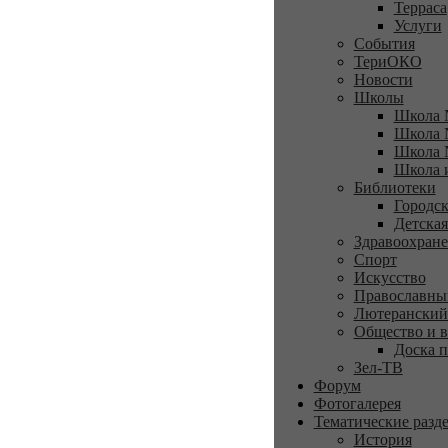
Терраса
Услуги
События
ТериОКО
Новости
Школы
Школа 
Школа 
Школа 
Школа 
Библиотеки
Городск
Детская
Здравоохран
Спорт
Искусство
Православны
Лютеранский
Общество и в
Доска п
Зел-ТВ
Форум
Фотогалерея
Тематические разд
История