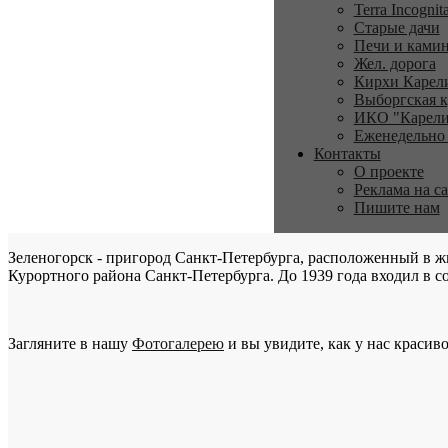
Terra Incognit
Старые дачи
Печи и ками
Жел. дорога
Кирхи Карел
Выборгская к
ИКО "Карели
Еженедельно
Контакты
О проекте
Реклама на с
Пишите нам
Зеленогорск - пригород Санкт-Петербурга, расположенный в ж
Курортного района Санкт-Петербурга. До 1939 года входил в со
Загляните в нашу
Фотогалерею
и вы увидите, как у нас красиво