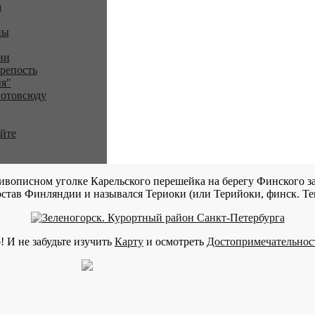
a
ны
ии
репость
я"
 отовсюду
айте
ивописном уголке Карельского перешейка на берегу Финского за
став Финляндии и назывался Териоки (или Терийоки, финск. Teri
! И не забудьте изучить
Карту
и осмотреть
Достопримечательнос