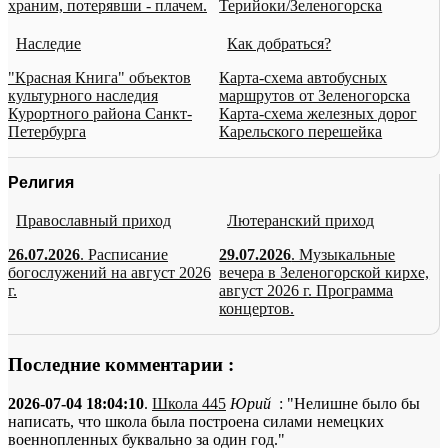
храним, потерявши - плачем.
Терийоки/Зеленогорска
Наследие
Как добраться?
"Красная Книга" объектов
Карта-схема автобусных
культурного наследия
маршрутов от Зеленогорска
Курортного района Санкт-
Карта-схема железных дорог
Петербурга
Карельского перешейка
Религия
Православный приход
Лютеранский приход
26.07.2026
. Расписание
29.07.2026
. Музыкальные
богослужений на август 2026
вечера в Зеленогорской кирхе,
г.
август 2026 г. Программа
концертов.
Последние комментарии :
2026-07-04 18:04:10
.
Школа 445
Юрий
: "Нелишне было бы
написать, что школа была построена силами немецких
военнопленных буквально за один год."