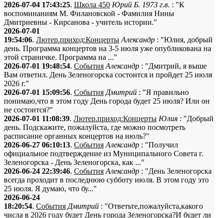
2026-07-04 17:43:25
.
Школа 450
Юрий Б. 1973 г.в.
: "К
воспоминаниям М. Филановской - Фамилия Нины
Дмитриевны - Кирсанова - учитель истории."
2026-07-01
19:54:06
.
Лютер.приход:Концерты
Александр
: "Юлия, добрый
день. Программа концертов на 3-5 июля уже опубликована на
этой страничке. Программа на ..."
2026-07-01 19:48:54
.
События
Александр
: "Дмитрий, я выше
Вам ответил. День Зеленогорска состоится и пройдет 25 июля
2026 г."
2026-07-01 15:09:56
.
События
Дмитрий
: "Я правильно
понимаю,что в этом году День города будет 25 июля? Или он
не состоится?"
2026-07-01 11:08:39
.
Лютер.приход:Концерты
Юлия
: "Добрый
день. Подскажите, пожалуйста, где можно посмотреть
расписание органных концертов на июль?"
2026-06-27 06:10:13
.
События
Александр
: "Получил
официальное подтверждение из Муниципального Совета г.
Зеленогорска - День Зеленогорска, как ..."
2026-06-24 22:39:46
.
События
Александр
: "День Зеленогорска
всегда проходит в последнюю субботу июля. В этом году это
25 июля. Я думаю, что бу..."
2026-06-24
18:20:54
.
События
Дмитрий
: "Ответьте,пожалуйста,какого
числа в 2026 году будет День города Зеленогорска?И будет ли