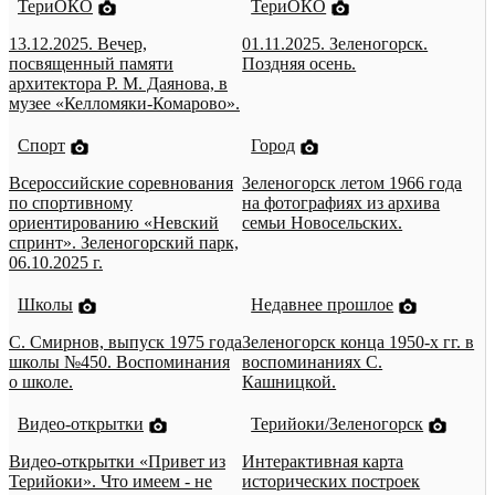
ТериОКО
ТериОКО
13.12.2025. Вечер,
01.11.2025. Зеленогорск.
посвященный памяти
Поздняя осень.
архитектора Р. М. Даянова, в
музее «Келломяки-Комарово».
Спорт
Город
Всероссийские соревнования
Зеленогорск летом 1966 года
по спортивному
на фотографиях из архива
ориентированию «Невский
семьи Новосельских.
спринт». Зеленогорский парк,
06.10.2025 г.
Школы
Недавнее прошлое
С. Смирнов, выпуск 1975 года
Зеленогорск конца 1950-х гг. в
школы №450. Воспоминания
воспоминаниях С.
о школе.
Кашницкой.
Видео-открытки
Терийоки/Зеленогорск
Видео-открытки «Привет из
Интерактивная карта
Терийоки». Что имеем - не
исторических построек