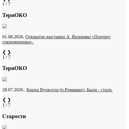
1 / 7
ТериОКО
01.08.2026.
Открытие выставки А. Визиряко «Портрет
современника».
❮
❯
1 / 7
ТериОКО
28.07.2026..
Кирха Вуоксела (п.Ромашки). Было - стало.
❮
❯
1 / 7
Старости