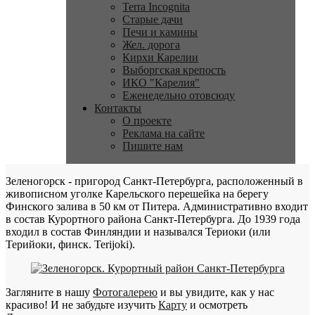
Terra Incognita
Старые дачи
Печи и камины
Жел. дорога
Кирхи Карелии
Выборгская крепость
ИКО "Карелия"
Еженедельно отовсюду
Контакты
О проекте
Реклама на сайте
Пишите нам
Зеленогорск - пригород Санкт-Петербурга, расположенный в
живописном уголке Карельского перешейка на берегу
Финского залива в 50 км от Питера. Административно входит
в состав Курортного района Санкт-Петербурга. До 1939 года
входил в состав Финляндии и назывался Териоки (или
Терийоки, финск. Terijoki).
Загляните в нашу
Фотогалерею
и вы увидите, как у нас
красиво! И не забудьте изучить
Карту
и осмотреть