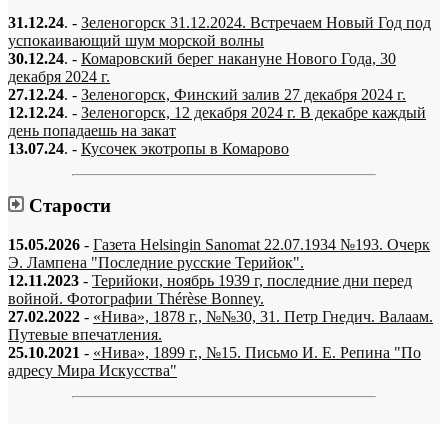
31.12.24
. -
Зеленогорск 31.12.2024. Встречаем Новый Год под
успокаивающий шум морской волны
30.12.24
. -
Комаровский берег накануне Нового Года, 30
декабря 2024 г.
27.12.24
. -
Зеленогорск, Финский залив 27 декабря 2024 г.
12.12.24
. -
Зеленогорск, 12 декабря 2024 г. В декабре каждый
день попадаешь на закат
13.07.24
. -
Кусочек экотропы в Комарово
Старости
15.05.2026
-
Газета Helsingin Sanomat 22.07.1934 №193. Очерк
Э. Лампена "Последние русские Терийок".
12.11.2023
-
Терийоки, ноябрь 1939 г, последние дни перед
войной. Фотографии Thérèse Bonney.
27.02.2022
-
«Нива», 1878 г., №№30, 31. Петр Гнедич. Валаам.
Путевые впечатления.
25.10.2021
-
«Нива», 1899 г., №15. Письмо И. Е. Репина "По
адресу Мира Искусства"
«…когда они спросят нас, что мы делаем, мы ответим: мы вспоминаем.