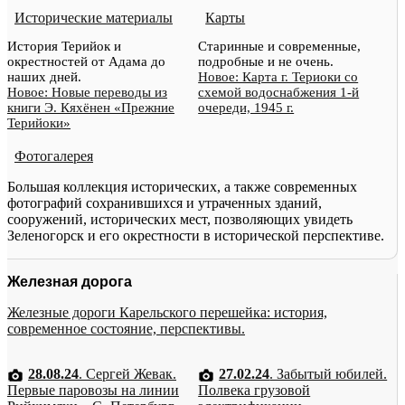
Исторические материалы
Карты
История Терийок и
Старинные и современные,
окрестностей от Адама до
подробные и не очень.
наших дней.
Новое: Карта г. Териоки со
Новое: Новые переводы из
схемой водоснабжения 1-й
книги Э. Кяхёнен «Прежние
очереди, 1945 г.
Терийоки»
Фотогалерея
Большая коллекция исторических, а также современных
фотографий сохранившихся и утраченных зданий,
сооружений, исторических мест, позволяющих увидеть
Зеленогорск и его окрестности в исторической перспективе.
Железная дорога
Железные дороги Карельского перешейка: история,
современное состояние, перспективы.
28.08.24
. Сергей Жевак.
27.02.24
. Забытый юбилей.
Первые паровозы на линии
Полвека грузовой