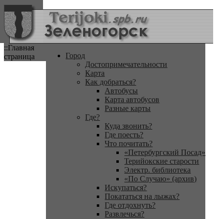
::Главная
Город
страница
Достопримечательности
Карта
Как добраться?
Автобусы
Карта автобусов
Разные карты
Где?
Куда звонить?
Где поесть?
Что почитать?
«Петербургский Посад»
Терийокские старости
Электр. библиотека
«По Случаю» (архив)
Искупаться?
Покататься на лыжах?
Где отдохнуть?
Развлечься?