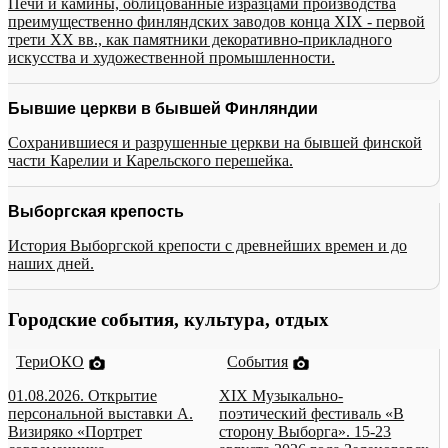
Печи и камины, облицованные изразцами производства
преимущественно финляндских заводов конца XIX - первой
трети XX вв., как памятники декоративно-прикладного
искусства и художественной промышленности.
Бывшие церкви в бывшей Финляндии
Сохранившиеся и разрушенные церкви на бывшей финской
части Карелии и Карельского перешейка.
Выборгская крепость
История Выборгской крепости с древнейших времен и до
наших дней.
Городские события, культура, отдых
ТериОКО
События
01.08.2026. Открытие
XIX Музыкально-
персональной выставки А.
поэтический фестиваль «В
Визиряко «Портрет
сторону Выборга». 15-23