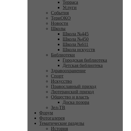
Терраса
Услуги
События
ТериОКО
Новости
Школы
Школа №445
Школа №450
Школа №611
Школа искусств
Библиотеки
Городская библиотека
Детская библиотека
Здравоохранение
Спорт
Искусство
Православный приход
Лютеранский приход
Общество и власть
Доска позора
Зел-ТВ
Форум
Фотогалерея
Тематические разделы
История