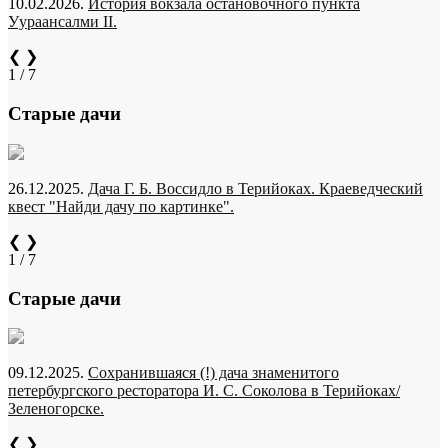
10.02.2026.
История вокзала остановочного пункта
Уураансалми II.
❮
❯
1 / 7
Старые дачи
26.12.2025.
Дача Г. Б. Воссидло в Терийоках. Краеведческий
квест "Найди дачу по картинке".
❮
❯
1 / 7
Старые дачи
09.12.2025.
Сохранившаяся (!) дача знаменитого
петербургского ресторатора И. С. Соколова в Терийоках/
Зеленогорске.
❮
❯