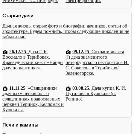
Рийхимяки – С.-Петербург.
электрификации.
Старые дачи
Дачная жизнь, старые фото и биографии дачников, статьи об
архитектуре. Будем помнить, чтобы следующие поколения не
забыли нас.
26.12.25
. Дача Г. Б.
09.12.25
. Сохранившаяся
Воссидло в Терийоках.
(!) дача знаменитого
Краеведческий квест «Найди
петербургского ресторатора И.
дачу по картинке».
С. Соколова в Терийоках/
Зеленогорске.
11.11.25
. «Священники
03.08.25
. Дача купца К. И.
«дачных» церквей» - о
Путилова в Куоккале (п.
священниках православных
Репино).
церквей Терийок, Келломяк и
Куоккалы.
Печи и камины