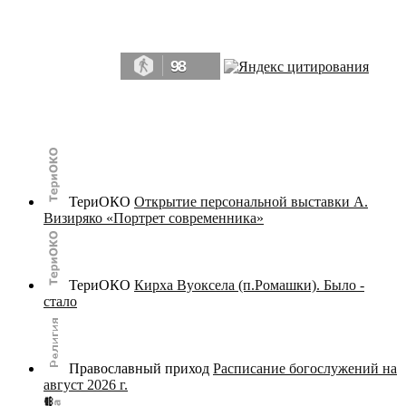
Да, мы память человечества, и поэтому мы в конце концов непременно
победим.» ― Рэй Брэдбери, 451° по Фаренгейту
98
© terijoki.spb.ru | terijoki.org 2000-2026 Использование материалов сайта в коммерческих целях без
письменного разрешения
администрации сайта
не допускается.
ТериОКО
Открытие персональной выставки А.
Визиряко «Портрет современника»
ТериОКО
Кирха Вуоксела (п.Ромашки). Было -
стало
Православный приход
Расписание богослужений на
август 2026 г.