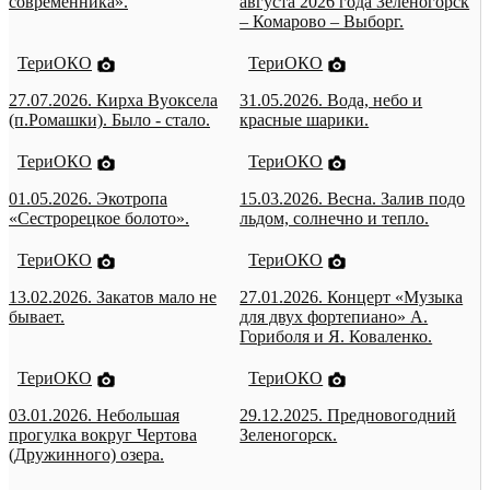
современника».
августа 2026 года Зеленогорск
– Комарово – Выборг.
ТериОКО
ТериОКО
27.07.2026. Кирха Вуоксела
31.05.2026. Вода, небо и
(п.Ромашки). Было - стало.
красные шарики.
ТериОКО
ТериОКО
01.05.2026. Экотропа
15.03.2026. Весна. Залив подо
«Сестрорецкое болото».
льдом, солнечно и тепло.
ТериОКО
ТериОКО
13.02.2026. Закатов мало не
27.01.2026. Концерт «Музыка
бывает.
для двух фортепиано» А.
Гориболя и Я. Коваленко.
ТериОКО
ТериОКО
03.01.2026. Небольшая
29.12.2025. Предновогодний
прогулка вокруг Чертова
Зеленогорск.
(Дружинного) озера.