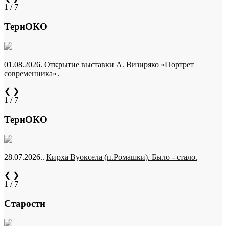
1 / 7
ТериОКО
01.08.2026.
Открытие выставки А. Визиряко «Портрет
современника».
❮
❯
1 / 7
ТериОКО
28.07.2026..
Кирха Вуоксела (п.Ромашки). Было - стало.
❮
❯
1 / 7
Старости