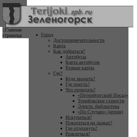
::Главная
Город
страница
Достопримечательности
Карта
Как добраться?
Автобусы
Карта автобусов
Разные карты
Где?
Куда звонить?
Где поесть?
Что почитать?
«Петербургский Посад»
Терийокские старости
Электр. библиотека
«По Случаю» (архив)
Искупаться?
Покататься на лыжах?
Где отдохнуть?
Развлечься?