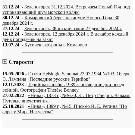
31.12.24
. -
Зеленогорск 31.12.2024. Встречаем Новый Год под
успокаивающий шум морской волны
30.12.24
. -
Комаровский берег накануне Нового Года, 30
декабря 2024 г.
27.12.24
. -
Зеленогорск, Финский залив 27 декабря 2024 г.
12.12.24
. -
Зеленогорск, 12 декабря 2024 г. В декабре каждый
день попадаешь на закат
13.07.24
. -
Кусочек экотропы в Комарово
Старости
15.05.2026
-
Газета Helsingin Sanomat 22.07.1934 №193. Очерк
Э. Лампена "Последние русские Терийок".
12.11.2023
-
Терийоки, ноябрь 1939 г, последние дни перед
войной. Фотографии Thérèse Bonney.
27.02.2022
-
«Нива», 1878 г., №№30, 31. Петр Гнедич. Валаам.
Путевые впечатления.
25.10.2021
-
«Нива», 1899 г., №15. Письмо И. Е. Репина "По
адресу Мира Искусства"
«…когда они спросят нас, что мы делаем, мы ответим: мы вспоминаем.