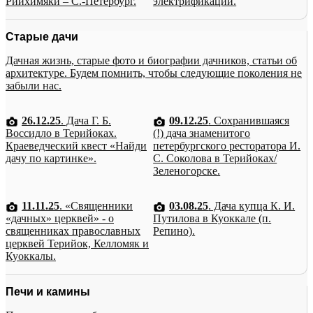
Рийхимяки – С.-Петербург.
электрификации.
Старые дачи
Дачная жизнь, старые фото и биографии дачников, статьи об
архитектуре. Будем помнить, чтобы следующие поколения не
забыли нас.
26.12.25
. Дача Г. Б.
09.12.25
. Сохранившаяся
Воссидло в Терийоках.
(!) дача знаменитого
Краеведческий квест «Найди
петербургского ресторатора И.
дачу по картинке».
С. Соколова в Терийоках/
Зеленогорске.
11.11.25
. «Священники
03.08.25
. Дача купца К. И.
«дачных» церквей» - о
Путилова в Куоккале (п.
священниках православных
Репино).
церквей Терийок, Келломяк и
Куоккалы.
Печи и камины