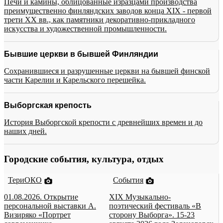
Печи и камины, облицованные изразцами производства
преимущественно финляндских заводов конца XIX - первой
трети XX вв., как памятники декоративно-прикладного
искусства и художественной промышленности.
Бывшие церкви в бывшей Финляндии
Сохранившиеся и разрушенные церкви на бывшей финской
части Карелии и Карельского перешейка.
Выборгская крепость
История Выборгской крепости с древнейших времен и до
наших дней.
Городские события, культура, отдых
ТериОКО
События
01.08.2026. Открытие
XIX Музыкально-
персональной выставки А.
поэтический фестиваль «В
Визиряко «Портрет
сторону Выборга». 15-23