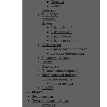
Терраса
Услуги
События
ТериОКО
Новости
Школы
Школа №445
Школа №450
Школа №611
Школа искусств
Библиотеки
Городская библиотека
Детская библиотека
Здравоохранение
Спорт
Искусство
Православный приход
Лютеранский приход
Общество и власть
Доска позора
Зел-ТВ
Форум
Фотогалерея
Тематические разделы
История