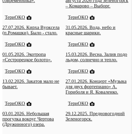
современника».
августа 2026 года Зеленогорск
– Комарово – Выборг.
ТериОКО
ТериОКО
27.07.2026. Кирха Вуоксела
31.05.2026. Вода, небо и
(п.Ромашки). Было - стало.
красные шарики.
ТериОКО
ТериОКО
01.05.2026. Экотропа
15.03.2026. Весна. Залив подо
«Сестрорецкое болото».
льдом, солнечно и тепло.
ТериОКО
ТериОКО
13.02.2026. Закатов мало не
27.01.2026. Концерт «Музыка
бывает.
для двух фортепиано» А.
Гориболя и Я. Коваленко.
ТериОКО
ТериОКО
03.01.2026. Небольшая
29.12.2025. Предновогодний
прогулка вокруг Чертова
Зеленогорск.
(Дружинного) озера.