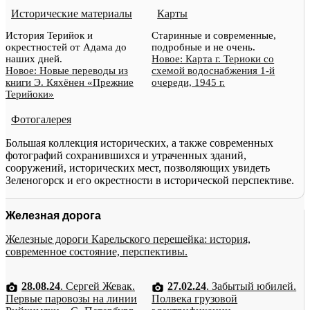
Исторические материалы
Карты
История Терийок и
Старинные и современные,
окрестностей от Адама до
подробные и не очень.
наших дней.
Новое: Карта г. Териоки со
Новое: Новые переводы из
схемой водоснабжения 1-й
книги Э. Кяхёнен «Прежние
очереди, 1945 г.
Терийоки»
Фотогалерея
Большая коллекция исторических, а также современных
фотографий сохранившихся и утраченных зданий,
сооружений, исторических мест, позволяющих увидеть
Зеленогорск и его окрестности в исторической перспективе.
Железная дорога
Железные дороги Карельского перешейка: история,
современное состояние, перспективы.
28.08.24
. Сергей Жевак.
27.02.24
. Забытый юбилей.
Первые паровозы на линии
Полвека грузовой