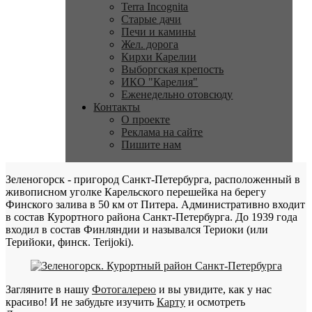
Terra Incognita
Старые дачи
Печи и камины
Жел. дорога
Кирхи Карелии
Выборгская крепость
ИКО "Карелия"
Еженедельно отовсюду
Контакты
О проекте
Реклама на сайте
Пишите нам
Зеленогорск - пригород Санкт-Петербурга, расположенный в
живописном уголке Карельского перешейка на берегу
Финского залива в 50 км от Питера. Административно входит
в состав Курортного района Санкт-Петербурга. До 1939 года
входил в состав Финляндии и назывался Териоки (или
Терийоки, финск. Terijoki).
Загляните в нашу
Фотогалерею
и вы увидите, как у нас
красиво! И не забудьте изучить
Карту
и осмотреть