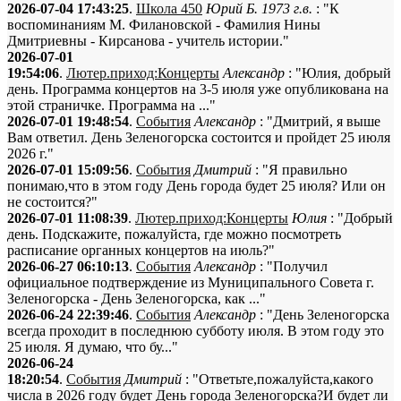
2026-07-04 17:43:25
.
Школа 450
Юрий Б. 1973 г.в.
: "К
воспоминаниям М. Филановской - Фамилия Нины
Дмитриевны - Кирсанова - учитель истории."
2026-07-01
19:54:06
.
Лютер.приход:Концерты
Александр
: "Юлия, добрый
день. Программа концертов на 3-5 июля уже опубликована на
этой страничке. Программа на ..."
2026-07-01 19:48:54
.
События
Александр
: "Дмитрий, я выше
Вам ответил. День Зеленогорска состоится и пройдет 25 июля
2026 г."
2026-07-01 15:09:56
.
События
Дмитрий
: "Я правильно
понимаю,что в этом году День города будет 25 июля? Или он
не состоится?"
2026-07-01 11:08:39
.
Лютер.приход:Концерты
Юлия
: "Добрый
день. Подскажите, пожалуйста, где можно посмотреть
расписание органных концертов на июль?"
2026-06-27 06:10:13
.
События
Александр
: "Получил
официальное подтверждение из Муниципального Совета г.
Зеленогорска - День Зеленогорска, как ..."
2026-06-24 22:39:46
.
События
Александр
: "День Зеленогорска
всегда проходит в последнюю субботу июля. В этом году это
25 июля. Я думаю, что бу..."
2026-06-24
18:20:54
.
События
Дмитрий
: "Ответьте,пожалуйста,какого
числа в 2026 году будет День города Зеленогорска?И будет ли