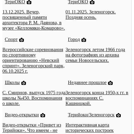
ТериОКО
ТериОКО
13.12.2025. Вечер,
01.11.2025. Зеленогорск.
посвященный памяти
Поздняя осень.
архитектора Р. М. Даянова, в
музее «Келломяки-Комарово».
Спорт
Город
Всероссийские соревнования
Зеленогорск летом 1966 года
по спортивному
на фотографиях из архива
ориентированию «Невский
семьи Новосельских.
спринт». Зеленогорский парк,
06.10.2025 г.
Школы
Недавнее прошлое
С. Смирнов, выпуск 1975 года
Зеленогорск конца 1950-х гг. в
школы №450. Воспоминания
воспоминаниях С.
о школе.
Кашницкой.
Видео-открытки
Терийоки/Зеленогорск
Видео-открытки «Привет из
Интерактивная карта
Терийоки». Что имеем - не
исторических построек