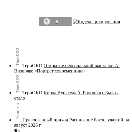
Да, мы память человечества, и поэтому мы в конце концов непременно
победим.» ― Рэй Брэдбери, 451° по Фаренгейту
6
© terijoki.spb.ru | terijoki.org 2000-2026 Использование материалов сайта в коммерческих целях без
письменного разрешения
администрации сайта
не допускается.
ТериОКО
Открытие персональной выставки А.
Визиряко «Портрет современника»
ТериОКО
Кирха Вуоксела (п.Ромашки). Было -
стало
Православный приход
Расписание богослужений на
август 2026 г.