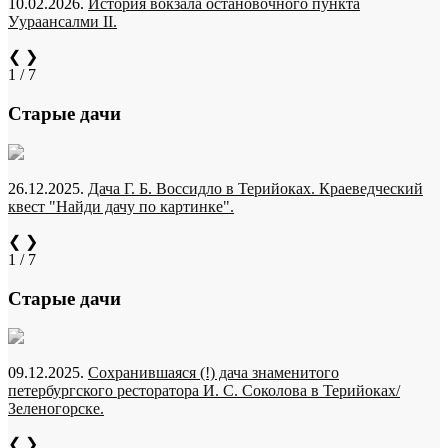
10.02.2026.
История вокзала остановочного пункта
Уураансалми II.
❮
❯
1 / 7
Старые дачи
26.12.2025.
Дача Г. Б. Воссидло в Терийоках. Краеведческий
квест "Найди дачу по картинке".
❮
❯
1 / 7
Старые дачи
09.12.2025.
Сохранившаяся (!) дача знаменитого
петербургского ресторатора И. С. Соколова в Терийоках/
Зеленогорске.
❮
❯