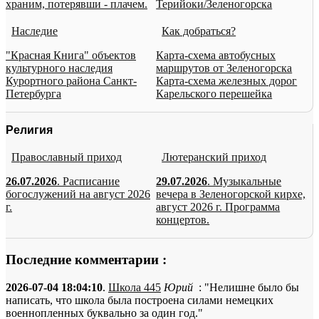
храним, потерявши - плачем.
Терийоки/Зеленогорска
Наследие
Как добраться?
"Красная Книга" объектов
Карта-схема автобусных
культурного наследия
маршрутов от Зеленогорска
Курортного района Санкт-
Карта-схема железных дорог
Петербурга
Карельского перешейка
Религия
Православный приход
Лютеранский приход
26.07.2026
. Расписание
29.07.2026
. Музыкальные
богослужений на август 2026
вечера в Зеленогорской кирхе,
г.
август 2026 г. Программа
концертов.
Последние комментарии :
2026-07-04 18:04:10
.
Школа 445
Юрий
: "Нелишне было бы
написать, что школа была построена силами немецких
военнопленных буквально за один год."