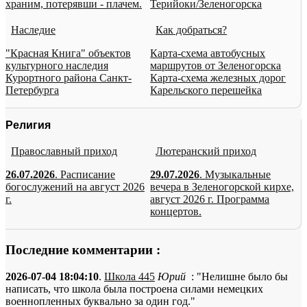
храним, потерявши - плачем.
Терийоки/Зеленогорска
Наследие
Как добраться?
"Красная Книга" объектов
Карта-схема автобусных
культурного наследия
маршрутов от Зеленогорска
Курортного района Санкт-
Карта-схема железных дорог
Петербурга
Карельского перешейка
Религия
Православный приход
Лютеранский приход
26.07.2026
. Расписание
29.07.2026
. Музыкальные
богослужений на август 2026
вечера в Зеленогорской кирхе,
г.
август 2026 г. Программа
концертов.
Последние комментарии :
2026-07-04 18:04:10
.
Школа 445
Юрий
: "Нелишне было бы
написать, что школа была построена силами немецких
военнопленных буквально за один год."