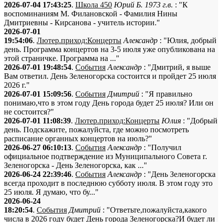
2026-07-04 17:43:25
.
Школа 450
Юрий Б. 1973 г.в.
: "К
воспоминаниям М. Филановской - Фамилия Нины
Дмитриевны - Кирсанова - учитель истории."
2026-07-01
19:54:06
.
Лютер.приход:Концерты
Александр
: "Юлия, добрый
день. Программа концертов на 3-5 июля уже опубликована на
этой страничке. Программа на ..."
2026-07-01 19:48:54
.
События
Александр
: "Дмитрий, я выше
Вам ответил. День Зеленогорска состоится и пройдет 25 июля
2026 г."
2026-07-01 15:09:56
.
События
Дмитрий
: "Я правильно
понимаю,что в этом году День города будет 25 июля? Или он
не состоится?"
2026-07-01 11:08:39
.
Лютер.приход:Концерты
Юлия
: "Добрый
день. Подскажите, пожалуйста, где можно посмотреть
расписание органных концертов на июль?"
2026-06-27 06:10:13
.
События
Александр
: "Получил
официальное подтверждение из Муниципального Совета г.
Зеленогорска - День Зеленогорска, как ..."
2026-06-24 22:39:46
.
События
Александр
: "День Зеленогорска
всегда проходит в последнюю субботу июля. В этом году это
25 июля. Я думаю, что бу..."
2026-06-24
18:20:54
.
События
Дмитрий
: "Ответьте,пожалуйста,какого
числа в 2026 году будет День города Зеленогорска?И будет ли