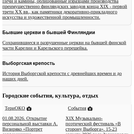
Печи и камины, облицованные изразцами производства
преимущественно финляндских заводов конца XIX - первой
трети XX вв., как памятники декоративно-прикладного
искусства и художественной промышленности.
Бывшие церкви в бывшей Финляндии
Сохранившиеся и разрушенные церкви на бывшей финской
части Карелии и Карельского перешейка.
Выборгская крепость
История Выборгской крепости с древнейших времен и до
наших дней.
Городские события, культура, отдых
ТериОКО
События
01.08.2026. Открытие
XIX Музыкально-
персональной выставки А.
поэтический фестиваль «В
Визиряко «Портрет
сторону Выборга». 15-23