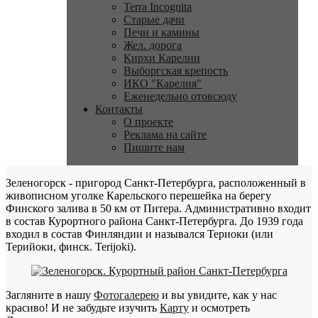
Terra Incognita
Старые дачи
Печи и камины
Жел. дорога
Кирхи Карелии
Выборгская крепость
ИКО "Карелия"
Еженедельно отовсюду
Контакты
О проекте
Реклама на сайте
Пишите нам
Зеленогорск - пригород Санкт-Петербурга, расположенный в
живописном уголке Карельского перешейка на берегу
Финского залива в 50 км от Питера. Административно входит
в состав Курортного района Санкт-Петербурга. До 1939 года
входил в состав Финляндии и назывался Териоки (или
Терийоки, финск. Terijoki).
Загляните в нашу
Фотогалерею
и вы увидите, как у нас
красиво! И не забудьте изучить
Карту
и осмотреть