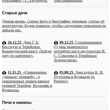
Рийхимяки – С.-Петербург.
электрификации.
Старые дачи
Дачная жизнь, старые фото и биографии дачников, статьи об
архитектуре. Будем помнить, чтобы следующие поколения не
забыли нас.
26.12.25
. Дача Г. Б.
09.12.25
. Сохранившаяся
Воссидло в Терийоках.
(!) дача знаменитого
Краеведческий квест «Найди
петербургского ресторатора И.
дачу по картинке».
С. Соколова в Терийоках/
Зеленогорске.
11.11.25
. «Священники
03.08.25
. Дача купца К. И.
«дачных» церквей» - о
Путилова в Куоккале (п.
священниках православных
Репино).
церквей Терийок, Келломяк и
Куоккалы.
Печи и камины