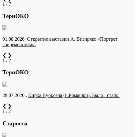
1 / 7
ТериОКО
01.08.2026.
Открытие выставки А. Визиряко «Портрет
современника».
❮
❯
1 / 7
ТериОКО
28.07.2026..
Кирха Вуоксела (п.Ромашки). Было - стало.
❮
❯
1 / 7
Старости