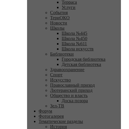
Терраса
Услуги
События
ТериОКО
Новости
Школы
Школа №445
Школа №450
Школа №611
Школа искусств
Библиотеки
Городская библиотека
Детская библиотека
Здравоохранение
Спорт
Искусство
Православный приход
Лютеранский приход
Общество и власть
Доска позора
Зел-ТВ
Форум
Фотогалерея
Тематические разделы
История