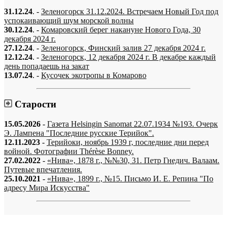
31.12.24
. -
Зеленогорск 31.12.2024. Встречаем Новый Год под
успокаивающий шум морской волны
30.12.24
. -
Комаровский берег накануне Нового Года, 30
декабря 2024 г.
27.12.24
. -
Зеленогорск, Финский залив 27 декабря 2024 г.
12.12.24
. -
Зеленогорск, 12 декабря 2024 г. В декабре каждый
день попадаешь на закат
13.07.24
. -
Кусочек экотропы в Комарово
Старости
15.05.2026
-
Газета Helsingin Sanomat 22.07.1934 №193. Очерк
Э. Лампена "Последние русские Терийок".
12.11.2023
-
Терийоки, ноябрь 1939 г, последние дни перед
войной. Фотографии Thérèse Bonney.
27.02.2022
-
«Нива», 1878 г., №№30, 31. Петр Гнедич. Валаам.
Путевые впечатления.
25.10.2021
-
«Нива», 1899 г., №15. Письмо И. Е. Репина "По
адресу Мира Искусства"
«…когда они спросят нас, что мы делаем, мы ответим: мы вспоминаем.