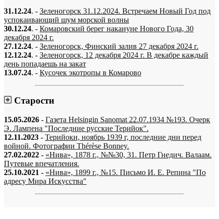
31.12.24
. -
Зеленогорск 31.12.2024. Встречаем Новый Год под
успокаивающий шум морской волны
30.12.24
. -
Комаровский берег накануне Нового Года, 30
декабря 2024 г.
27.12.24
. -
Зеленогорск, Финский залив 27 декабря 2024 г.
12.12.24
. -
Зеленогорск, 12 декабря 2024 г. В декабре каждый
день попадаешь на закат
13.07.24
. -
Кусочек экотропы в Комарово
Старости
15.05.2026
-
Газета Helsingin Sanomat 22.07.1934 №193. Очерк
Э. Лампена "Последние русские Терийок".
12.11.2023
-
Терийоки, ноябрь 1939 г, последние дни перед
войной. Фотографии Thérèse Bonney.
27.02.2022
-
«Нива», 1878 г., №№30, 31. Петр Гнедич. Валаам.
Путевые впечатления.
25.10.2021
-
«Нива», 1899 г., №15. Письмо И. Е. Репина "По
адресу Мира Искусства"
«…когда они спросят нас, что мы делаем, мы ответим: мы вспоминаем.