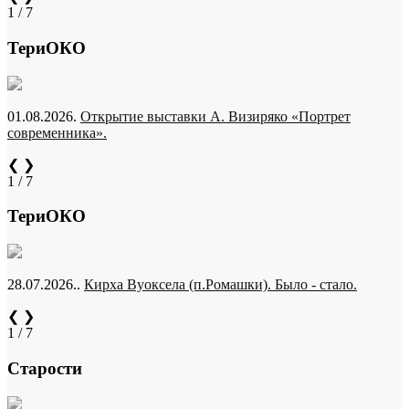
1 / 7
ТериОКО
01.08.2026.
Открытие выставки А. Визиряко «Портрет
современника».
❮
❯
1 / 7
ТериОКО
28.07.2026..
Кирха Вуоксела (п.Ромашки). Было - стало.
❮
❯
1 / 7
Старости