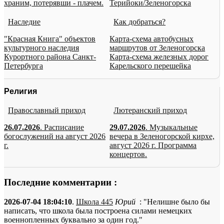
храним, потерявши - плачем.
Терийоки/Зеленогорска
Наследие
Как добраться?
"Красная Книга" объектов
Карта-схема автобусных
культурного наследия
маршрутов от Зеленогорска
Курортного района Санкт-
Карта-схема железных дорог
Петербурга
Карельского перешейка
Религия
Православный приход
Лютеранский приход
26.07.2026
. Расписание
29.07.2026
. Музыкальные
богослужений на август 2026
вечера в Зеленогорской кирхе,
г.
август 2026 г. Программа
концертов.
Последние комментарии :
2026-07-04 18:04:10
.
Школа 445
Юрий
: "Нелишне было бы
написать, что школа была построена силами немецких
военнопленных буквально за один год."