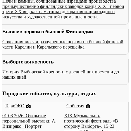
Печи и камины, облицованные изразцами производства
преимущественно финляндских заводов конца XIX - первой
трети XX вв., как памятники декоративно-прикладного
искусства и художественной промышленности.
Бывшие церкви в бывшей Финляндии
Сохранившиеся и разрушенные церкви на бывшей финской
части Карелии и Карельского перешейка.
Выборгская крепость
История Выборгской крепости с древнейших времен и до
наших дней.
Городские события, культура, отдых
ТериОКО
События
01.08.2026. Открытие
XIX Музыкально-
персональной выставки А.
поэтический фестиваль «В
Визиряко «Портрет
сторону Выборга». 15-23