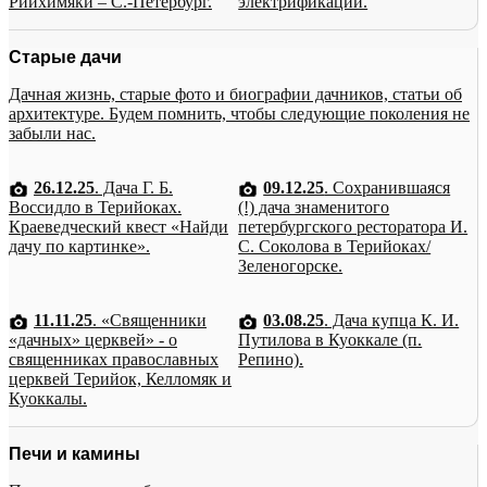
Рийхимяки – С.-Петербург.
электрификации.
Старые дачи
Дачная жизнь, старые фото и биографии дачников, статьи об
архитектуре. Будем помнить, чтобы следующие поколения не
забыли нас.
26.12.25
. Дача Г. Б.
09.12.25
. Сохранившаяся
Воссидло в Терийоках.
(!) дача знаменитого
Краеведческий квест «Найди
петербургского ресторатора И.
дачу по картинке».
С. Соколова в Терийоках/
Зеленогорске.
11.11.25
. «Священники
03.08.25
. Дача купца К. И.
«дачных» церквей» - о
Путилова в Куоккале (п.
священниках православных
Репино).
церквей Терийок, Келломяк и
Куоккалы.
Печи и камины