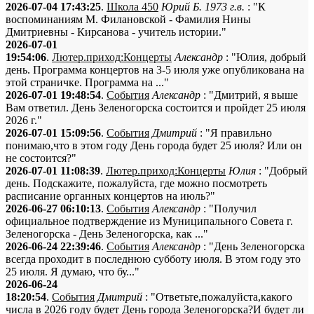
2026-07-04 17:43:25
.
Школа 450
Юрий Б. 1973 г.в.
: "К
воспоминаниям М. Филановской - Фамилия Нины
Дмитриевны - Кирсанова - учитель истории."
2026-07-01
19:54:06
.
Лютер.приход:Концерты
Александр
: "Юлия, добрый
день. Программа концертов на 3-5 июля уже опубликована на
этой страничке. Программа на ..."
2026-07-01 19:48:54
.
События
Александр
: "Дмитрий, я выше
Вам ответил. День Зеленогорска состоится и пройдет 25 июля
2026 г."
2026-07-01 15:09:56
.
События
Дмитрий
: "Я правильно
понимаю,что в этом году День города будет 25 июля? Или он
не состоится?"
2026-07-01 11:08:39
.
Лютер.приход:Концерты
Юлия
: "Добрый
день. Подскажите, пожалуйста, где можно посмотреть
расписание органных концертов на июль?"
2026-06-27 06:10:13
.
События
Александр
: "Получил
официальное подтверждение из Муниципального Совета г.
Зеленогорска - День Зеленогорска, как ..."
2026-06-24 22:39:46
.
События
Александр
: "День Зеленогорска
всегда проходит в последнюю субботу июля. В этом году это
25 июля. Я думаю, что бу..."
2026-06-24
18:20:54
.
События
Дмитрий
: "Ответьте,пожалуйста,какого
числа в 2026 году будет День города Зеленогорска?И будет ли