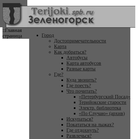
::Главная
Город
страница
Достопримечательности
Карта
Как добраться?
Автобусы
Карта автобусов
Разные карты
Где?
Куда звонить?
Где поесть?
Что почитать?
«Петербургский Посад»
Терийокские старости
Электр. библиотека
«По Случаю» (архив)
Искупаться?
Покататься на лыжах?
Где отдохнуть?
Развлечься?