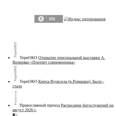
Да, мы память человечества, и поэтому мы в конце концов непременно
победим.» ― Рэй Брэдбери, 451° по Фаренгейту
151
© terijoki.spb.ru | terijoki.org 2000-2026 Использование материалов сайта в коммерческих целях без
письменного разрешения
администрации сайта
не допускается.
ТериОКО
Открытие персональной выставки А.
Визиряко «Портрет современника»
ТериОКО
Кирха Вуоксела (п.Ромашки). Было -
стало
Православный приход
Расписание богослужений на
август 2026 г.