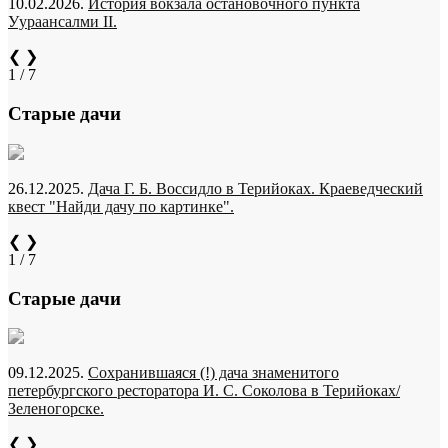
10.02.2026.
История вокзала остановочного пункта
Уураансалми II.
❮
❯
1 / 7
Старые дачи
26.12.2025.
Дача Г. Б. Воссидло в Терийоках. Краеведческий
квест "Найди дачу по картинке".
❮
❯
1 / 7
Старые дачи
09.12.2025.
Сохранившаяся (!) дача знаменитого
петербургского ресторатора И. С. Соколова в Терийоках/
Зеленогорске.
❮
❯