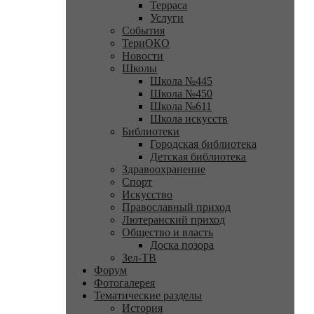
Терраса
Услуги
События
ТериОКО
Новости
Школы
Школа №445
Школа №450
Школа №611
Школа искусств
Библиотеки
Городская библиотека
Детская библиотека
Здравоохранение
Спорт
Искусство
Православный приход
Лютеранский приход
Общество и власть
Доска позора
Зел-ТВ
Форум
Фотогалерея
Тематические разделы
История