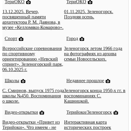
ТериОКО
ТериОКО
13.12.2025. Вечер,
01.11.2025. Зеленогорск.
посвященный памяти
Поздняя осень.
архитектора Р. М. Даянова, в
музее «Келломяки-Комарово».
Спорт
Город
Всероссийские соревнования
Зеленогорск летом 1966 года
по спортивному
на фотографиях из архива
ориентированию «Невский
семьи Новосельских.
спринт». Зеленогорский парк,
06.10.2025 г.
Школы
Недавнее прошлое
С. Смирнов, выпуск 1975 года
Зеленогорск конца 1950-х гг. в
школы №450. Воспоминания
воспоминаниях С.
о школе.
Кашницкой.
Видео-открытки
Терийоки/Зеленогорск
Видео-открытки «Привет из
Интерактивная карта
Терийоки». Что имеем - не
исторических построек