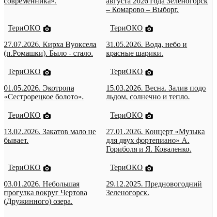
современника».
августа 2026 года Зеленогорск
– Комарово – Выборг.
ТериОКО
ТериОКО
27.07.2026. Кирха Вуоксела
31.05.2026. Вода, небо и
(п.Ромашки). Было - стало.
красные шарики.
ТериОКО
ТериОКО
01.05.2026. Экотропа
15.03.2026. Весна. Залив подо
«Сестрорецкое болото».
льдом, солнечно и тепло.
ТериОКО
ТериОКО
13.02.2026. Закатов мало не
27.01.2026. Концерт «Музыка
бывает.
для двух фортепиано» А.
Гориболя и Я. Коваленко.
ТериОКО
ТериОКО
03.01.2026. Небольшая
29.12.2025. Предновогодний
прогулка вокруг Чертова
Зеленогорск.
(Дружинного) озера.