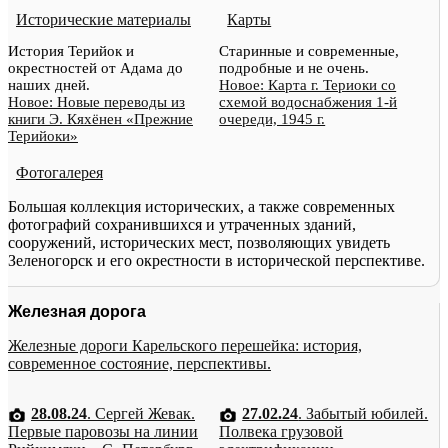
Исторические материалы
Карты
История Терийок и
Старинные и современные,
окрестностей от Адама до
подробные и не очень.
наших дней.
Новое: Карта г. Териоки со
Новое: Новые переводы из
схемой водоснабжения 1-й
книги Э. Кяхёнен «Прежние
очереди, 1945 г.
Терийоки»
Фотогалерея
Большая коллекция исторических, а также современных
фотографий сохранившихся и утраченных зданий,
сооружений, исторических мест, позволяющих увидеть
Зеленогорск и его окрестности в исторической перспективе.
Железная дорога
Железные дороги Карельского перешейка: история,
современное состояние, перспективы.
28.08.24
. Сергей Жевак.
27.02.24
. Забытый юбилей.
Первые паровозы на линии
Полвека грузовой