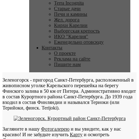
Terra Incognita
Старые дачи
Печи и камины
Жел. дорога
Кирхи Карелии
Выборгская крепость
ИКО "Карелия"
Еженедельно отовсюду
Контакты
О проекте
Реклама на сайте
Пишите нам
Зеленогорск - пригород Санкт-Петербурга, расположенный в
живописном уголке Карельского перешейка на берегу
Финского залива в 50 км от Питера. Административно входит
в состав Курортного района Санкт-Петербурга. До 1939 года
входил в состав Финляндии и назывался Териоки (или
Терийоки, финск. Terijoki).
Загляните в нашу
Фотогалерею
и вы увидите, как у нас
красиво! И не забудьте изучить
Карту
и осмотреть