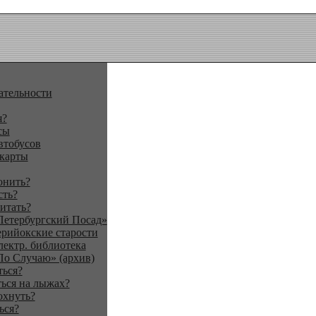
ательности
я?
сы
втобусов
 карты
онить?
сть?
итать?
Петербургский Посад»
ерийокские старости
лектр. библиотека
По Случаю» (архив)
ться?
ься на лыжах?
охнуть?
ься?