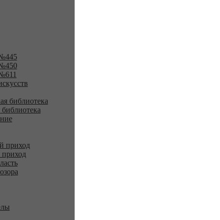
№445
№450
№611
искусств
ая библиотека
 библиотека
ение
й приход
 приход
ласть
озора
елы