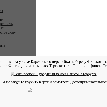
a
ны
ии
репость
я"
 отовсюду
айте
ивописном уголке Карельского перешейка на берегу Финского за
став Финляндии и назывался Териоки (или Терийоки, финск. Teri
! И не забудьте изучить
Карту
и осмотреть
Достопримечательнос