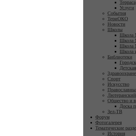
Терраса
Услуги
События
ТериОКО
Новости
Школы
Школа 
Школа 
Школа 
Школа 
Библиотеки
Городск
Детская
Здравоохран
Спорт
Искусство
Православны
Лютеранский
Общество и в
Доска п
Зел-ТВ
Форум
Фотогалерея
Тематические разд
История