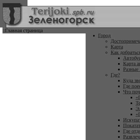
::Главная страница
Город
Достопримеч
Карта
Как добратьс
Автобу
Карта а
Разные
Где?
Куда зв
Где пое
Что поч
«
Т
Э
«
Искупа
Покатат
Где отд
Развлеч