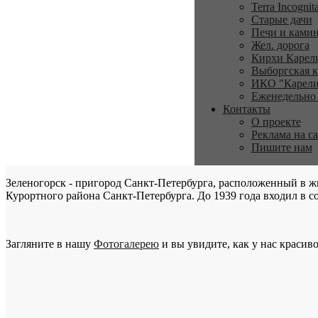
Terra Incognit
Старые дачи
Печи и ками
Жел. дорога
Кирхи Карел
Выборгская к
ИКО "Карели
Еженедельно
Контакты
О проекте
Реклама на с
Пишите нам
Зеленогорск - пригород Санкт-Петербурга, расположенный в ж
Курортного района Санкт-Петербурга. До 1939 года входил в со
Загляните в нашу
Фотогалерею
и вы увидите, как у нас красиво