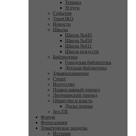
Терраса
Услуги
События
ТериОКО
Новости
Школы
Школа №445
Школа №450
Школа №611
Школа искусств
Библиотеки
Городская библиотека
Детская библиотека
Здравоохранение
Спорт
Искусство
Православный приход
Лютеранский приход
Общество и власть
Доска позора
Зел-ТВ
Форум
Фотогалерея
Тематические разделы
История