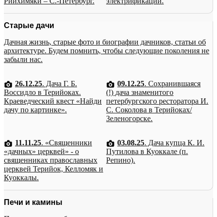
Рийхимяки – С.-Петербург.
электрификации.
Старые дачи
Дачная жизнь, старые фото и биографии дачников, статьи об
архитектуре. Будем помнить, чтобы следующие поколения не
забыли нас.
26.12.25
. Дача Г. Б.
09.12.25
. Сохранившаяся
Воссидло в Терийоках.
(!) дача знаменитого
Краеведческий квест «Найди
петербургского ресторатора И.
дачу по картинке».
С. Соколова в Терийоках/
Зеленогорске.
11.11.25
. «Священники
03.08.25
. Дача купца К. И.
«дачных» церквей» - о
Путилова в Куоккале (п.
священниках православных
Репино).
церквей Терийок, Келломяк и
Куоккалы.
Печи и камины