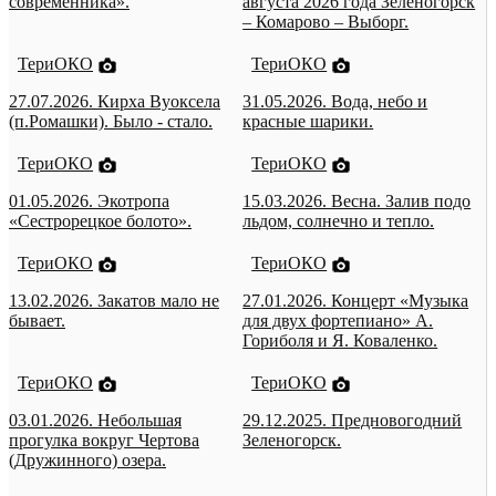
современника».
августа 2026 года Зеленогорск
– Комарово – Выборг.
ТериОКО
ТериОКО
27.07.2026. Кирха Вуоксела
31.05.2026. Вода, небо и
(п.Ромашки). Было - стало.
красные шарики.
ТериОКО
ТериОКО
01.05.2026. Экотропа
15.03.2026. Весна. Залив подо
«Сестрорецкое болото».
льдом, солнечно и тепло.
ТериОКО
ТериОКО
13.02.2026. Закатов мало не
27.01.2026. Концерт «Музыка
бывает.
для двух фортепиано» А.
Гориболя и Я. Коваленко.
ТериОКО
ТериОКО
03.01.2026. Небольшая
29.12.2025. Предновогодний
прогулка вокруг Чертова
Зеленогорск.
(Дружинного) озера.