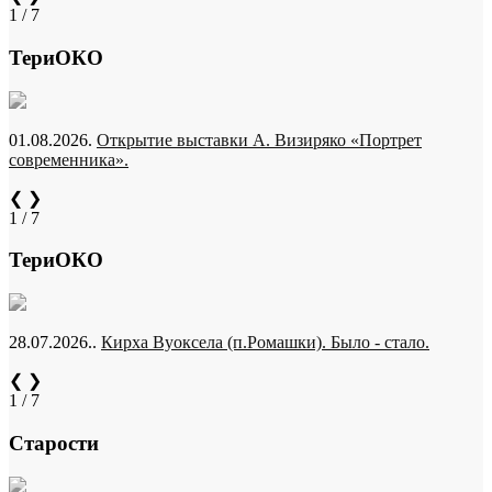
1 / 7
ТериОКО
01.08.2026.
Открытие выставки А. Визиряко «Портрет
современника».
❮
❯
1 / 7
ТериОКО
28.07.2026..
Кирха Вуоксела (п.Ромашки). Было - стало.
❮
❯
1 / 7
Старости