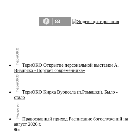
Да, мы память человечества, и поэтому мы в конце концов непременно
победим.» ― Рэй Брэдбери, 451° по Фаренгейту
83
© terijoki.spb.ru | terijoki.org 2000-2026 Использование материалов сайта в коммерческих целях без
письменного разрешения
администрации сайта
не допускается.
ТериОКО
Открытие персональной выставки А.
Визиряко «Портрет современника»
ТериОКО
Кирха Вуоксела (п.Ромашки). Было -
стало
Православный приход
Расписание богослужений на
август 2026 г.