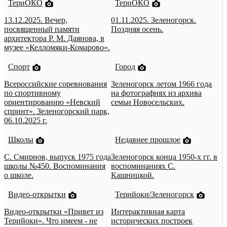
ТериОКО
ТериОКО
13.12.2025. Вечер,
01.11.2025. Зеленогорск.
посвященный памяти
Поздняя осень.
архитектора Р. М. Даянова, в
музее «Келломяки-Комарово».
Спорт
Город
Всероссийские соревнования
Зеленогорск летом 1966 года
по спортивному
на фотографиях из архива
ориентированию «Невский
семьи Новосельских.
спринт». Зеленогорский парк,
06.10.2025 г.
Школы
Недавнее прошлое
С. Смирнов, выпуск 1975 года
Зеленогорск конца 1950-х гг. в
школы №450. Воспоминания
воспоминаниях С.
о школе.
Кашницкой.
Видео-открытки
Терийоки/Зеленогорск
Видео-открытки «Привет из
Интерактивная карта
Терийоки». Что имеем - не
исторических построек