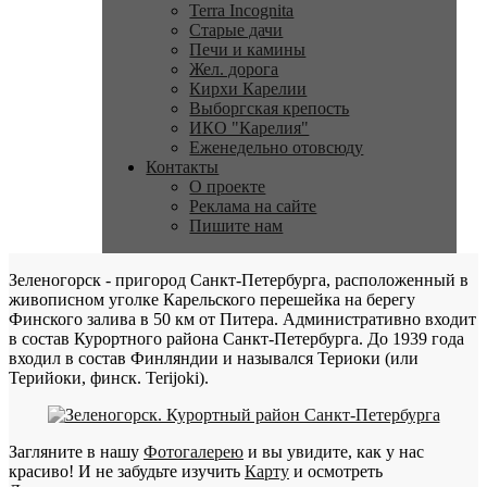
Terra Incognita
Старые дачи
Печи и камины
Жел. дорога
Кирхи Карелии
Выборгская крепость
ИКО "Карелия"
Еженедельно отовсюду
Контакты
О проекте
Реклама на сайте
Пишите нам
Зеленогорск - пригород Санкт-Петербурга, расположенный в
живописном уголке Карельского перешейка на берегу
Финского залива в 50 км от Питера. Административно входит
в состав Курортного района Санкт-Петербурга. До 1939 года
входил в состав Финляндии и назывался Териоки (или
Терийоки, финск. Terijoki).
Загляните в нашу
Фотогалерею
и вы увидите, как у нас
красиво! И не забудьте изучить
Карту
и осмотреть