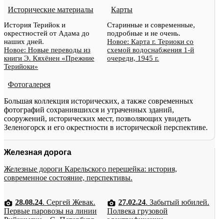
Исторические материалы
Карты
История Терийок и
Старинные и современные,
окрестностей от Адама до
подробные и не очень.
наших дней.
Новое: Карта г. Териоки со
Новое: Новые переводы из
схемой водоснабжения 1-й
книги Э. Кяхёнен «Прежние
очереди, 1945 г.
Терийоки»
Фотогалерея
Большая коллекция исторических, а также современных
фотографий сохранившихся и утраченных зданий,
сооружений, исторических мест, позволяющих увидеть
Зеленогорск и его окрестности в исторической перспективе.
Железная дорога
Железные дороги Карельского перешейка: история,
современное состояние, перспективы.
28.08.24
. Сергей Жевак.
27.02.24
. Забытый юбилей.
Первые паровозы на линии
Полвека грузовой