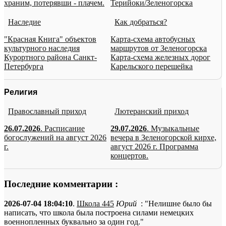
храним, потерявши - плачем.
Терийоки/Зеленогорска
Наследие
Как добраться?
"Красная Книга" объектов
Карта-схема автобусных
культурного наследия
маршрутов от Зеленогорска
Курортного района Санкт-
Карта-схема железных дорог
Петербурга
Карельского перешейка
Религия
Православный приход
Лютеранский приход
26.07.2026
. Расписание
29.07.2026
. Музыкальные
богослужений на август 2026
вечера в Зеленогорской кирхе,
г.
август 2026 г. Программа
концертов.
Последние комментарии :
2026-07-04 18:04:10
.
Школа 445
Юрий
: "Нелишне было бы
написать, что школа была построена силами немецких
военнопленных буквально за один год."