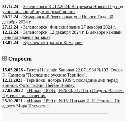
31.12.24
. -
Зеленогорск 31.12.2024. Встречаем Новый Год под
успокаивающий шум морской волны
30.12.24
. -
Комаровский берег накануне Нового Года, 30
декабря 2024 г.
27.12.24
. -
Зеленогорск, Финский залив 27 декабря 2024 г.
12.12.24
. -
Зеленогорск, 12 декабря 2024 г. В декабре каждый
день попадаешь на закат
13.07.24
. -
Кусочек экотропы в Комарово
Старости
15.05.2026
-
Газета Helsingin Sanomat 22.07.1934 №193. Очерк
Э. Лампена "Последние русские Терийок".
12.11.2023
-
Терийоки, ноябрь 1939 г, последние дни перед
войной. Фотографии Thérèse Bonney.
27.02.2022
-
«Нива», 1878 г., №№30, 31. Петр Гнедич. Валаам.
Путевые впечатления.
25.10.2021
-
«Нива», 1899 г., №15. Письмо И. Е. Репина "По
адресу Мира Искусства"
«…когда они спросят нас, что мы делаем, мы ответим: мы вспоминаем.