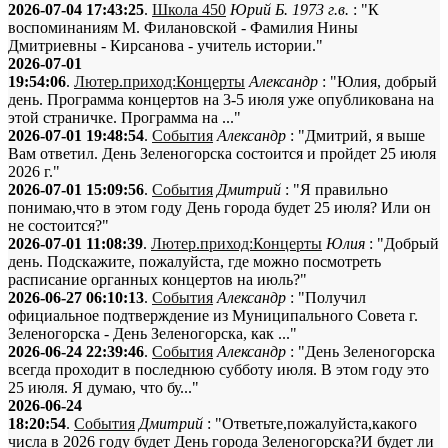
2026-07-04 17:43:25
.
Школа 450
Юрий Б. 1973 г.в.
: "К
воспоминаниям М. Филановской - Фамилия Нины
Дмитриевны - Кирсанова - учитель истории."
2026-07-01
19:54:06
.
Лютер.приход:Концерты
Александр
: "Юлия, добрый
день. Программа концертов на 3-5 июля уже опубликована на
этой страничке. Программа на ..."
2026-07-01 19:48:54
.
События
Александр
: "Дмитрий, я выше
Вам ответил. День Зеленогорска состоится и пройдет 25 июля
2026 г."
2026-07-01 15:09:56
.
События
Дмитрий
: "Я правильно
понимаю,что в этом году День города будет 25 июля? Или он
не состоится?"
2026-07-01 11:08:39
.
Лютер.приход:Концерты
Юлия
: "Добрый
день. Подскажите, пожалуйста, где можно посмотреть
расписание органных концертов на июль?"
2026-06-27 06:10:13
.
События
Александр
: "Получил
официальное подтверждение из Муниципального Совета г.
Зеленогорска - День Зеленогорска, как ..."
2026-06-24 22:39:46
.
События
Александр
: "День Зеленогорска
всегда проходит в последнюю субботу июля. В этом году это
25 июля. Я думаю, что бу..."
2026-06-24
18:20:54
.
События
Дмитрий
: "Ответьте,пожалуйста,какого
числа в 2026 году будет День города Зеленогорска?И будет ли