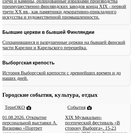
Печи и камины, облицованные изразцами производства
преимущественно финляндских заводов конца XIX - первой
трети XX вв., как памятники декоративно-прикладного
искусства и художественной промышленности.
Бывшие церкви в бывшей Финляндии
Сохранившиеся и разрушенные церкви на бывшей финской
части Карелии и Карельского перешейка.
Выборгская крепость
История Выборгской крепости с древнейших времен и до
наших дней.
Городские события, культура, отдых
ТериОКО
События
01.08.2026. Открытие
XIX Музыкально-
персональной выставки А.
поэтический фестиваль «В
Визиряко «Портрет
сторону Выборга». 15-23