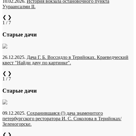
10.02.2026.
История вокзала остановочного пункта
Уураансалми II.
❮
❯
1 / 7
Старые дачи
26.12.2025.
Дача Г. Б. Воссидло в Терийоках. Краеведческий
квест "Найди дачу по картинке".
❮
❯
1 / 7
Старые дачи
09.12.2025.
Сохранившаяся (!) дача знаменитого
петербургского ресторатора И. С. Соколова в Терийоках/
Зеленогорске.
❮
❯