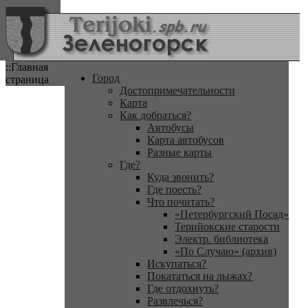
::Главная
Город
страница
Достопримечательности
Карта
Как добраться?
Автобусы
Карта автобусов
Разные карты
Где?
Куда звонить?
Где поесть?
Что почитать?
«Петербургский Посад»
Терийокские старости
Электр. библиотека
«По Случаю» (архив)
Искупаться?
Покататься на лыжах?
Где отдохнуть?
Развлечься?