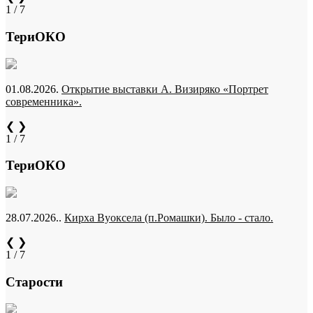
1 / 7
ТериОКО
01.08.2026.
Открытие выставки А. Визиряко «Портрет
современника».
❮
❯
1 / 7
ТериОКО
28.07.2026..
Кирха Вуоксела (п.Ромашки). Было - стало.
❮
❯
1 / 7
Старости