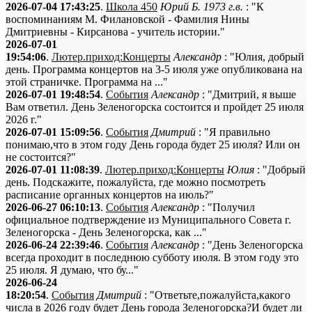
2026-07-04 17:43:25
.
Школа 450
Юрий Б. 1973 г.в.
: "К
воспоминаниям М. Филановской - Фамилия Нины
Дмитриевны - Кирсанова - учитель истории."
2026-07-01
19:54:06
.
Лютер.приход:Концерты
Александр
: "Юлия, добрый
день. Программа концертов на 3-5 июля уже опубликована на
этой страничке. Программа на ..."
2026-07-01 19:48:54
.
События
Александр
: "Дмитрий, я выше
Вам ответил. День Зеленогорска состоится и пройдет 25 июля
2026 г."
2026-07-01 15:09:56
.
События
Дмитрий
: "Я правильно
понимаю,что в этом году День города будет 25 июля? Или он
не состоится?"
2026-07-01 11:08:39
.
Лютер.приход:Концерты
Юлия
: "Добрый
день. Подскажите, пожалуйста, где можно посмотреть
расписание органных концертов на июль?"
2026-06-27 06:10:13
.
События
Александр
: "Получил
официальное подтверждение из Муниципального Совета г.
Зеленогорска - День Зеленогорска, как ..."
2026-06-24 22:39:46
.
События
Александр
: "День Зеленогорска
всегда проходит в последнюю субботу июля. В этом году это
25 июля. Я думаю, что бу..."
2026-06-24
18:20:54
.
События
Дмитрий
: "Ответьте,пожалуйста,какого
числа в 2026 году будет День города Зеленогорска?И будет ли