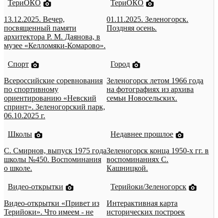
ТериОКО
ТериОКО
13.12.2025. Вечер,
01.11.2025. Зеленогорск.
посвященный памяти
Поздняя осень.
архитектора Р. М. Даянова, в
музее «Келломяки-Комарово».
Спорт
Город
Всероссийские соревнования
Зеленогорск летом 1966 года
по спортивному
на фотографиях из архива
ориентированию «Невский
семьи Новосельских.
спринт». Зеленогорский парк,
06.10.2025 г.
Школы
Недавнее прошлое
С. Смирнов, выпуск 1975 года
Зеленогорск конца 1950-х гг. в
школы №450. Воспоминания
воспоминаниях С.
о школе.
Кашницкой.
Видео-открытки
Терийоки/Зеленогорск
Видео-открытки «Привет из
Интерактивная карта
Терийоки». Что имеем - не
исторических построек