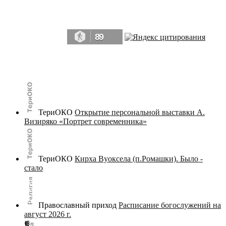
Да, мы память человечества, и поэтому мы в конце концов непременно
победим.» ― Рэй Брэдбери, 451° по Фаренгейту
89
© terijoki.spb.ru | terijoki.org 2000-2026 Использование материалов сайта в коммерческих целях без
письменного разрешения
администрации сайта
не допускается.
ТериОКО
Открытие персональной выставки А.
Визиряко «Портрет современника»
ТериОКО
Кирха Вуоксела (п.Ромашки). Было -
стало
Православный приход
Расписание богослужений на
август 2026 г.