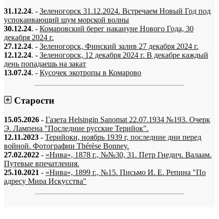
31.12.24
. -
Зеленогорск 31.12.2024. Встречаем Новый Год под
успокаивающий шум морской волны
30.12.24
. -
Комаровский берег накануне Нового Года, 30
декабря 2024 г.
27.12.24
. -
Зеленогорск, Финский залив 27 декабря 2024 г.
12.12.24
. -
Зеленогорск, 12 декабря 2024 г. В декабре каждый
день попадаешь на закат
13.07.24
. -
Кусочек экотропы в Комарово
Старости
15.05.2026
-
Газета Helsingin Sanomat 22.07.1934 №193. Очерк
Э. Лампена "Последние русские Терийок".
12.11.2023
-
Терийоки, ноябрь 1939 г, последние дни перед
войной. Фотографии Thérèse Bonney.
27.02.2022
-
«Нива», 1878 г., №№30, 31. Петр Гнедич. Валаам.
Путевые впечатления.
25.10.2021
-
«Нива», 1899 г., №15. Письмо И. Е. Репина "По
адресу Мира Искусства"
«…когда они спросят нас, что мы делаем, мы ответим: мы вспоминаем.