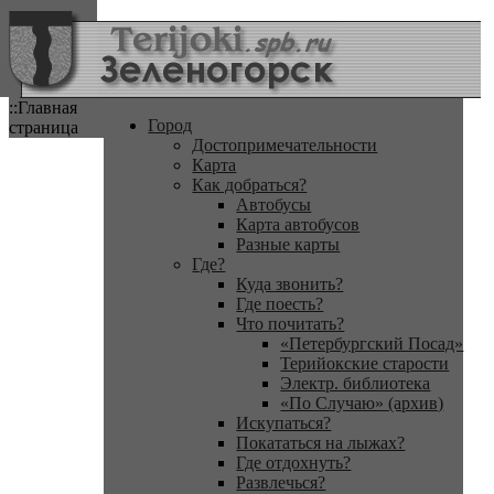
::Главная
Город
страница
Достопримечательности
Карта
Как добраться?
Автобусы
Карта автобусов
Разные карты
Где?
Куда звонить?
Где поесть?
Что почитать?
«Петербургский Посад»
Терийокские старости
Электр. библиотека
«По Случаю» (архив)
Искупаться?
Покататься на лыжах?
Где отдохнуть?
Развлечься?