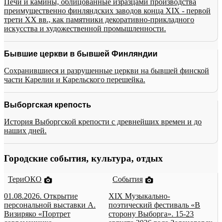
Печи и камины, облицованные изразцами производства
преимущественно финляндских заводов конца XIX - первой
трети XX вв., как памятники декоративно-прикладного
искусства и художественной промышленности.
Бывшие церкви в бывшей Финляндии
Сохранившиеся и разрушенные церкви на бывшей финской
части Карелии и Карельского перешейка.
Выборгская крепость
История Выборгской крепости с древнейших времен и до
наших дней.
Городские события, культура, отдых
ТериОКО
События
01.08.2026. Открытие
XIX Музыкально-
персональной выставки А.
поэтический фестиваль «В
Визиряко «Портрет
сторону Выборга». 15-23