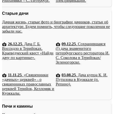
Рийхимяки – С.-Петербург.
электрификации.
Старые дачи
Дачная жизнь, старые фото и биографии дачников, статьи об
архитектуре. Будем помнить, чтобы следующие поколения не
забыли нас.
26.12.25
. Дача Г. Б.
09.12.25
. Сохранившаяся
Воссидло в Терийоках.
(!) дача знаменитого
Краеведческий квест «Найди
петербургского ресторатора И.
дачу по картинке».
С. Соколова в Терийоках/
Зеленогорске.
11.11.25
. «Священники
03.08.25
. Дача купца К. И.
«дачных» церквей» - о
Путилова в Куоккале (п.
священниках православных
Репино).
церквей Терийок, Келломяк и
Куоккалы.
Печи и камины