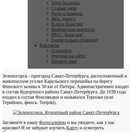
Terra Incognita
Старые дачи
Печи и камины
Жел. дорога
Кирхи Карелии
Выборгская крепость
ИКО "Карелия"
Еженедельно отовсюду
Контакты
О проекте
Реклама на сайте
Пишите нам
Зеленогорск - пригород Санкт-Петербурга, расположенный в
живописном уголке Карельского перешейка на берегу
Финского залива в 50 км от Питера. Административно входит
в состав Курортного района Санкт-Петербурга. До 1939 года
входил в состав Финляндии и назывался Териоки (или
Терийоки, финск. Terijoki).
Загляните в нашу
Фотогалерею
и вы увидите, как у нас
красиво! И не забудьте изучить
Карту
и осмотреть