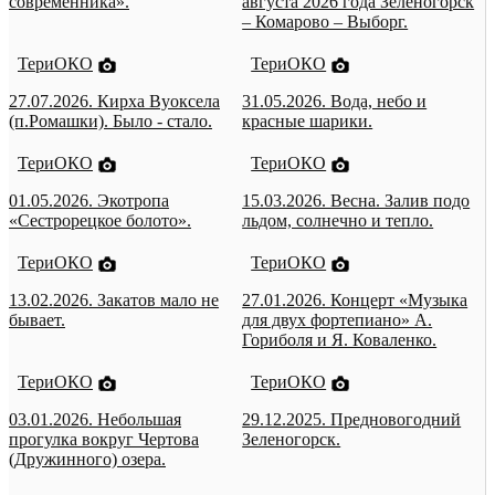
современника».
августа 2026 года Зеленогорск
– Комарово – Выборг.
ТериОКО
ТериОКО
27.07.2026. Кирха Вуоксела
31.05.2026. Вода, небо и
(п.Ромашки). Было - стало.
красные шарики.
ТериОКО
ТериОКО
01.05.2026. Экотропа
15.03.2026. Весна. Залив подо
«Сестрорецкое болото».
льдом, солнечно и тепло.
ТериОКО
ТериОКО
13.02.2026. Закатов мало не
27.01.2026. Концерт «Музыка
бывает.
для двух фортепиано» А.
Гориболя и Я. Коваленко.
ТериОКО
ТериОКО
03.01.2026. Небольшая
29.12.2025. Предновогодний
прогулка вокруг Чертова
Зеленогорск.
(Дружинного) озера.