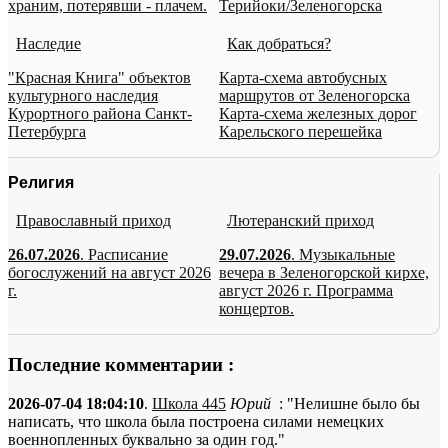
храним, потерявши - плачем.
Терийоки/Зеленогорска
Наследие
Как добраться?
"Красная Книга" объектов
Карта-схема автобусных
культурного наследия
маршрутов от Зеленогорска
Курортного района Санкт-
Карта-схема железных дорог
Петербурга
Карельского перешейка
Религия
Православный приход
Лютеранский приход
26.07.2026
. Расписание
29.07.2026
. Музыкальные
богослужений на август 2026
вечера в Зеленогорской кирхе,
г.
август 2026 г. Программа
концертов.
Последние комментарии :
2026-07-04 18:04:10
.
Школа 445
Юрий
: "Нелишне было бы
написать, что школа была построена силами немецких
военнопленных буквально за один год."