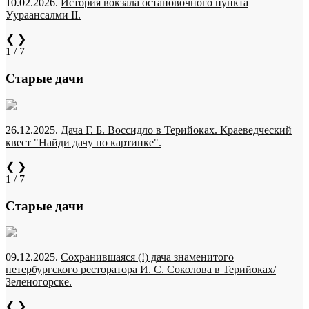
10.02.2026.
История вокзала остановочного пункта
Уураансалми II.
❮
❯
1 / 7
Старые дачи
26.12.2025.
Дача Г. Б. Воссидло в Терийоках. Краеведческий
квест "Найди дачу по картинке".
❮
❯
1 / 7
Старые дачи
09.12.2025.
Сохранившаяся (!) дача знаменитого
петербургского ресторатора И. С. Соколова в Терийоках/
Зеленогорске.
❮
❯