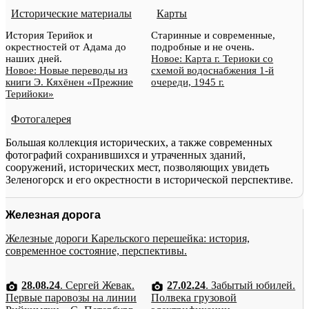
Исторические материалы
Карты
История Терийок и
Старинные и современные,
окрестностей от Адама до
подробные и не очень.
наших дней.
Новое: Карта г. Териоки со
Новое: Новые переводы из
схемой водоснабжения 1-й
книги Э. Кяхёнен «Прежние
очереди, 1945 г.
Терийоки»
Фотогалерея
Большая коллекция исторических, а также современных
фотографий сохранившихся и утраченных зданий,
сооружений, исторических мест, позволяющих увидеть
Зеленогорск и его окрестности в исторической перспективе.
Железная дорога
Железные дороги Карельского перешейка: история,
современное состояние, перспективы.
28.08.24
. Сергей Жевак.
27.02.24
. Забытый юбилей.
Первые паровозы на линии
Полвека грузовой