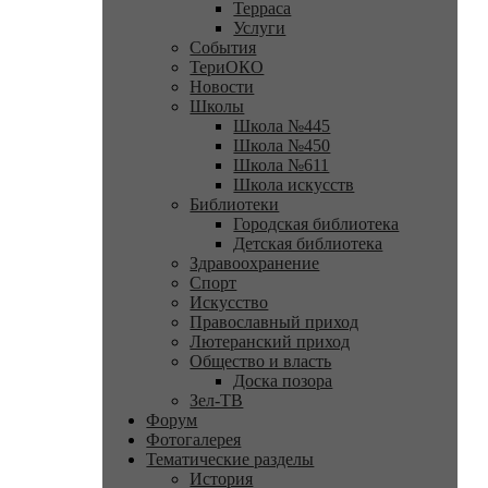
Терраса
Услуги
События
ТериОКО
Новости
Школы
Школа №445
Школа №450
Школа №611
Школа искусств
Библиотеки
Городская библиотека
Детская библиотека
Здравоохранение
Спорт
Искусство
Православный приход
Лютеранский приход
Общество и власть
Доска позора
Зел-ТВ
Форум
Фотогалерея
Тематические разделы
История