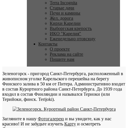
Terra Incognita
Старые дачи
Печи и камины
Жел. дорога
Кирхи Карелии
Выборгская крепость
ИКО "Карелия"
Еженедельно отовсюду
Контакты
О проекте
Реклама на сайте
Пишите нам
Зеленогорск - пригород Санкт-Петербурга, расположенный в
живописном уголке Карельского перешейка на берегу
Финского залива в 50 км от Питера. Административно входит
в состав Курортного района Санкт-Петербурга. До 1939 года
входил в состав Финляндии и назывался Териоки (или
Терийоки, финск. Terijoki).
Загляните в нашу
Фотогалерею
и вы увидите, как у нас
красиво! И не забудьте изучить
Карту
и осмотреть