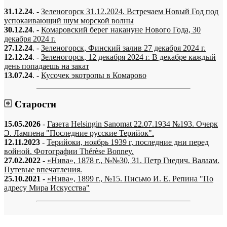
31.12.24
. -
Зеленогорск 31.12.2024. Встречаем Новый Год под
успокаивающий шум морской волны
30.12.24
. -
Комаровский берег накануне Нового Года, 30
декабря 2024 г.
27.12.24
. -
Зеленогорск, Финский залив 27 декабря 2024 г.
12.12.24
. -
Зеленогорск, 12 декабря 2024 г. В декабре каждый
день попадаешь на закат
13.07.24
. -
Кусочек экотропы в Комарово
Старости
15.05.2026
-
Газета Helsingin Sanomat 22.07.1934 №193. Очерк
Э. Лампена "Последние русские Терийок".
12.11.2023
-
Терийоки, ноябрь 1939 г, последние дни перед
войной. Фотографии Thérèse Bonney.
27.02.2022
-
«Нива», 1878 г., №№30, 31. Петр Гнедич. Валаам.
Путевые впечатления.
25.10.2021
-
«Нива», 1899 г., №15. Письмо И. Е. Репина "По
адресу Мира Искусства"
«…когда они спросят нас, что мы делаем, мы ответим: мы вспоминаем.