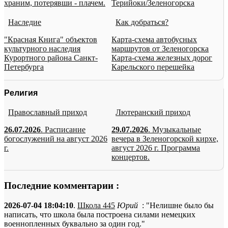
храним, потерявши - плачем.
Терийоки/Зеленогорска
Наследие
Как добраться?
"Красная Книга" объектов
Карта-схема автобусных
культурного наследия
маршрутов от Зеленогорска
Курортного района Санкт-
Карта-схема железных дорог
Петербурга
Карельского перешейка
Религия
Православный приход
Лютеранский приход
26.07.2026
. Расписание
29.07.2026
. Музыкальные
богослужений на август 2026
вечера в Зеленогорской кирхе,
г.
август 2026 г. Программа
концертов.
Последние комментарии :
2026-07-04 18:04:10
.
Школа 445
Юрий
: "Нелишне было бы
написать, что школа была построена силами немецких
военнопленных буквально за один год."