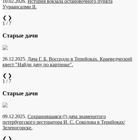
10.02.2026.
История вокзала остановочного пункта
Уураансалми II.
❮
❯
1 / 7
Старые дачи
26.12.2025.
Дача Г. Б. Воссидло в Терийоках. Краеведческий
квест "Найди дачу по картинке".
❮
❯
1 / 7
Старые дачи
09.12.2025.
Сохранившаяся (!) дача знаменитого
петербургского ресторатора И. С. Соколова в Терийоках/
Зеленогорске.
❮
❯