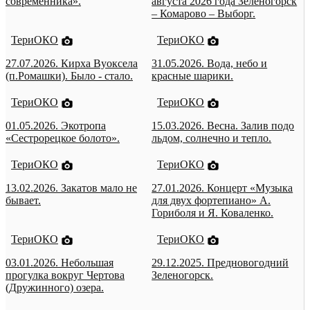
современника».
августа 2026 года Зеленогорск
– Комарово – Выборг.
ТериОКО
ТериОКО
27.07.2026. Кирха Вуоксела
31.05.2026. Вода, небо и
(п.Ромашки). Было - стало.
красные шарики.
ТериОКО
ТериОКО
01.05.2026. Экотропа
15.03.2026. Весна. Залив подо
«Сестрорецкое болото».
льдом, солнечно и тепло.
ТериОКО
ТериОКО
13.02.2026. Закатов мало не
27.01.2026. Концерт «Музыка
бывает.
для двух фортепиано» А.
Гориболя и Я. Коваленко.
ТериОКО
ТериОКО
03.01.2026. Небольшая
29.12.2025. Предновогодний
прогулка вокруг Чертова
Зеленогорск.
(Дружинного) озера.