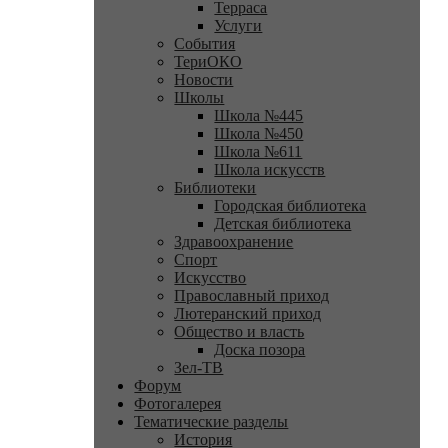
Терраса
Услуги
События
ТериОКО
Новости
Школы
Школа №445
Школа №450
Школа №611
Школа искусств
Библиотеки
Городская библиотека
Детская библиотека
Здравоохранение
Спорт
Искусство
Православный приход
Лютеранский приход
Общество и власть
Доска позора
Зел-ТВ
Форум
Фотогалерея
Тематические разделы
История