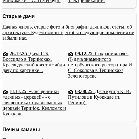
Рийхимяки – С.-Петербург.
электрификации.
Старые дачи
Дачная жизнь, старые фото и биографии дачников, статьи об
архитектуре. Будем помнить, чтобы следующие поколения не
забыли нас.
26.12.25
. Дача Г. Б.
09.12.25
. Сохранившаяся
Воссидло в Терийоках.
(!) дача знаменитого
Краеведческий квест «Найди
петербургского ресторатора И.
дачу по картинке».
С. Соколова в Терийоках/
Зеленогорске.
11.11.25
. «Священники
03.08.25
. Дача купца К. И.
«дачных» церквей» - о
Путилова в Куоккале (п.
священниках православных
Репино).
церквей Терийок, Келломяк и
Куоккалы.
Печи и камины