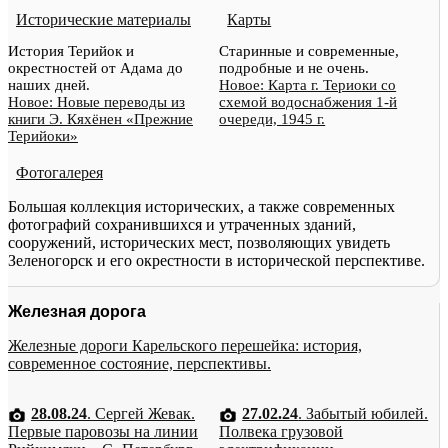
Исторические материалы
Карты
История Терийок и
Старинные и современные,
окрестностей от Адама до
подробные и не очень.
наших дней.
Новое: Карта г. Териоки со
Новое: Новые переводы из
схемой водоснабжения 1-й
книги Э. Кяхёнен «Прежние
очереди, 1945 г.
Терийоки»
Фотогалерея
Большая коллекция исторических, а также современных
фотографий сохранившихся и утраченных зданий,
сооружений, исторических мест, позволяющих увидеть
Зеленогорск и его окрестности в исторической перспективе.
Железная дорога
Железные дороги Карельского перешейка: история,
современное состояние, перспективы.
28.08.24
. Сергей Жевак.
27.02.24
. Забытый юбилей.
Первые паровозы на линии
Полвека грузовой