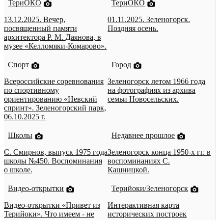
ТериОКО
ТериОКО
13.12.2025. Вечер,
01.11.2025. Зеленогорск.
посвященный памяти
Поздняя осень.
архитектора Р. М. Даянова, в
музее «Келломяки-Комарово».
Спорт
Город
Всероссийские соревнования
Зеленогорск летом 1966 года
по спортивному
на фотографиях из архива
ориентированию «Невский
семьи Новосельских.
спринт». Зеленогорский парк,
06.10.2025 г.
Школы
Недавнее прошлое
С. Смирнов, выпуск 1975 года
Зеленогорск конца 1950-х гг. в
школы №450. Воспоминания
воспоминаниях С.
о школе.
Кашницкой.
Видео-открытки
Терийоки/Зеленогорск
Видео-открытки «Привет из
Интерактивная карта
Терийоки». Что имеем - не
исторических построек