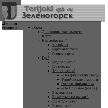
::Главная
Город
страница
Достопримечательности
Карта
Как добраться?
Автобусы
Карта автобусов
Разные карты
Где?
Куда звонить?
Где поесть?
Что почитать?
«Петербургский Посад»
Терийокские старости
Электр. библиотека
«По Случаю» (архив)
Искупаться?
Покататься на лыжах?
Где отдохнуть?
Развлечься?