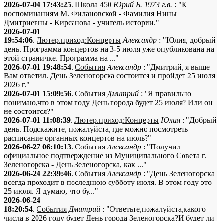
2026-07-04 17:43:25
.
Школа 450
Юрий Б. 1973 г.в.
: "К
воспоминаниям М. Филановской - Фамилия Нины
Дмитриевны - Кирсанова - учитель истории."
2026-07-01
19:54:06
.
Лютер.приход:Концерты
Александр
: "Юлия, добрый
день. Программа концертов на 3-5 июля уже опубликована на
этой страничке. Программа на ..."
2026-07-01 19:48:54
.
События
Александр
: "Дмитрий, я выше
Вам ответил. День Зеленогорска состоится и пройдет 25 июля
2026 г."
2026-07-01 15:09:56
.
События
Дмитрий
: "Я правильно
понимаю,что в этом году День города будет 25 июля? Или он
не состоится?"
2026-07-01 11:08:39
.
Лютер.приход:Концерты
Юлия
: "Добрый
день. Подскажите, пожалуйста, где можно посмотреть
расписание органных концертов на июль?"
2026-06-27 06:10:13
.
События
Александр
: "Получил
официальное подтверждение из Муниципального Совета г.
Зеленогорска - День Зеленогорска, как ..."
2026-06-24 22:39:46
.
События
Александр
: "День Зеленогорска
всегда проходит в последнюю субботу июля. В этом году это
25 июля. Я думаю, что бу..."
2026-06-24
18:20:54
.
События
Дмитрий
: "Ответьте,пожалуйста,какого
числа в 2026 году будет День города Зеленогорска?И будет ли