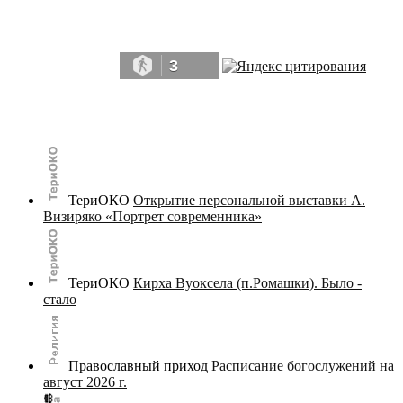
Да, мы память человечества, и поэтому мы в конце концов непременно
победим.» ― Рэй Брэдбери, 451° по Фаренгейту
3
© terijoki.spb.ru | terijoki.org 2000-2026 Использование материалов сайта в коммерческих целях без
письменного разрешения
администрации сайта
не допускается.
ТериОКО
Открытие персональной выставки А.
Визиряко «Портрет современника»
ТериОКО
Кирха Вуоксела (п.Ромашки). Было -
стало
Православный приход
Расписание богослужений на
август 2026 г.