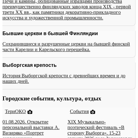
Печи и камины, облицованные изразцами производства
преимущественно финляндских заводов конца XIX - первой
трети XX вв., как памятники декоративно-прикладного
искусства и художественной промышленности.
Бывшие церкви в бывшей Финляндии
Сохранившиеся и разрушенные церкви на бывшей финской
части Карелии и Карельского перешейка.
Выборгская крепость
История Выборгской крепости с древнейших времен и до
наших дней.
Городские события, культура, отдых
ТериОКО
События
01.08.2026. Открытие
XIX Музыкально-
персональной выставки А.
поэтический фестиваль «В
Визиряко «Портрет
сторону Выборга». 15-23