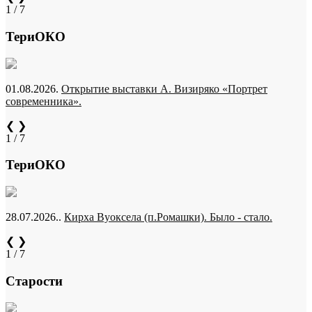
1 / 7
ТериОКО
01.08.2026.
Открытие выставки А. Визиряко «Портрет
современника».
❮
❯
1 / 7
ТериОКО
28.07.2026..
Кирха Вуоксела (п.Ромашки). Было - стало.
❮
❯
1 / 7
Старости