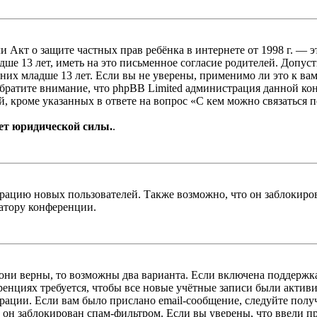
, или Акт о защите частных прав ребёнка в интернете от 1998 г.
е 13 лет, иметь на это письменное согласие родителей. Допус
х младше 13 лет. Если вы не уверены, применимо ли это к вам
Обратите внимание, что phpBB Limited администрация данной к
, кроме указанных в ответе на вопрос «С кем можно связаться 
ет юридической силы.
.
цию новых пользователей. Также возможно, что он заблокирова
ратору конференции.
 они верны, то возможны два варианта. Если включена поддержка
енциях требуется, чтобы все новые учётные записи были актив
трации. Если вам было прислано email-сообщение, следуйте пол
 он заблокирован спам-фильтром. Если вы уверены, что ввели пр