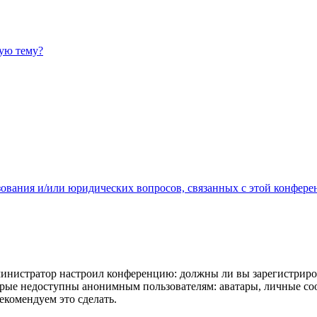
ную тему?
зования и/или юридических вопросов, связанных с этой конфере
администратор настроил конференцию: должны ли вы зарегистриро
рые недоступны анонимным пользователям: аватары, личные сообщ
екомендуем это сделать.