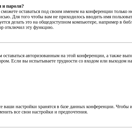
и и пароля?
ы сможете оставаться под своим именем на конференции только н
писью. Для того чтобы вам не приходилось вводить имя пользова
тся делать это на общедоступном компьютере, например в библи
тор отключил эту функцию.
вам оставаться авторизованным на этой конференции, а также в
ром. Если вы испытываете трудности со входом или выходом на
се ваши настройки хранятся в базе данных конференции. Чтобы 
менить все свои настройки и предпочтения.