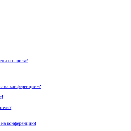
ени и пароля?
ас на конференции»?
е!
ателя?
и на конференцию!