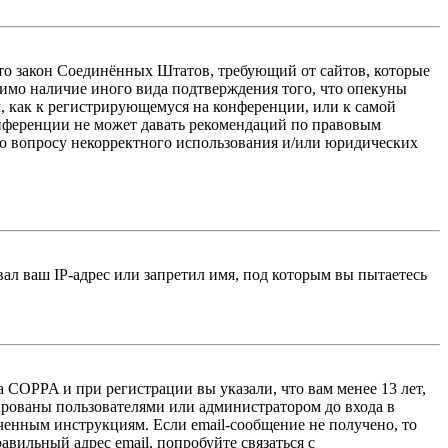
 — это закон Соединённых Штатов, требующий от сайтов, которые
тимо наличие иного вида подтверждения того, что опекуны
, как к регистрирующемуся на конференции, или к самой
онференции не может давать рекомендаций по правовым
по вопросу некорректного использования и/или юридических
л ваш IP-адрес или запретил имя, под которым вы пытаетесь
 COPPA и при регистрации вы указали, что вам менее 13 лет,
ированы пользователями или администратором до входа в
ученным инструкциям. Если email-сообщение не получено, то
авильный адрес email, попробуйте связаться с