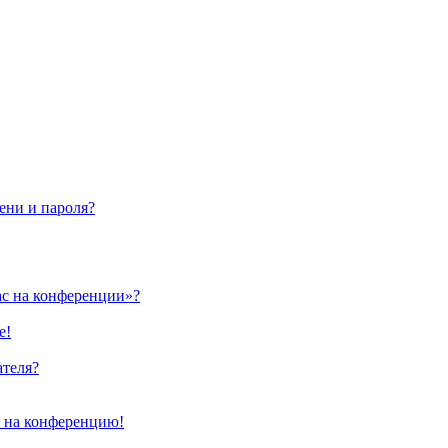
ени и пароля?
ас на конференции»?
е!
ателя?
и на конференцию!