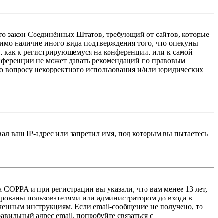
 — это закон Соединённых Штатов, требующий от сайтов, которые
тимо наличие иного вида подтверждения того, что опекуны
, как к регистрирующемуся на конференции, или к самой
онференции не может давать рекомендаций по правовым
по вопросу некорректного использования и/или юридических
л ваш IP-адрес или запретил имя, под которым вы пытаетесь
 COPPA и при регистрации вы указали, что вам менее 13 лет,
ированы пользователями или администратором до входа в
ученным инструкциям. Если email-сообщение не получено, то
авильный адрес email, попробуйте связаться с