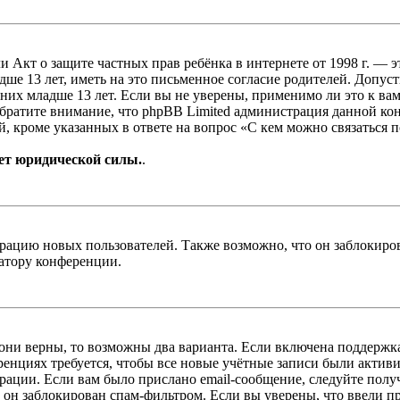
, или Акт о защите частных прав ребёнка в интернете от 1998 г.
е 13 лет, иметь на это письменное согласие родителей. Допус
х младше 13 лет. Если вы не уверены, применимо ли это к вам
Обратите внимание, что phpBB Limited администрация данной к
, кроме указанных в ответе на вопрос «С кем можно связаться 
ет юридической силы.
.
цию новых пользователей. Также возможно, что он заблокирова
ратору конференции.
 они верны, то возможны два варианта. Если включена поддержка
енциях требуется, чтобы все новые учётные записи были актив
трации. Если вам было прислано email-сообщение, следуйте пол
 он заблокирован спам-фильтром. Если вы уверены, что ввели пр