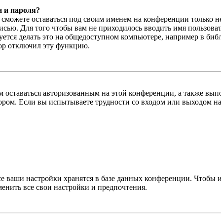
и и пароля?
ы сможете оставаться под своим именем на конференции только н
писью. Для того чтобы вам не приходилось вводить имя пользова
тся делать это на общедоступном компьютере, например в библи
тор отключил эту функцию.
вам оставаться авторизованным на этой конференции, а также в
ром. Если вы испытываете трудности со входом или выходом на
се ваши настройки хранятся в базе данных конференции. Чтобы 
менить все свои настройки и предпочтения.