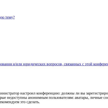
ную тему?
зования и/или юридических вопросов, связанных с этой конфере
администратор настроил конференцию: должны ли вы зарегистриро
рые недоступны анонимным пользователям: аватары, личные сообщ
екомендуем это сделать.