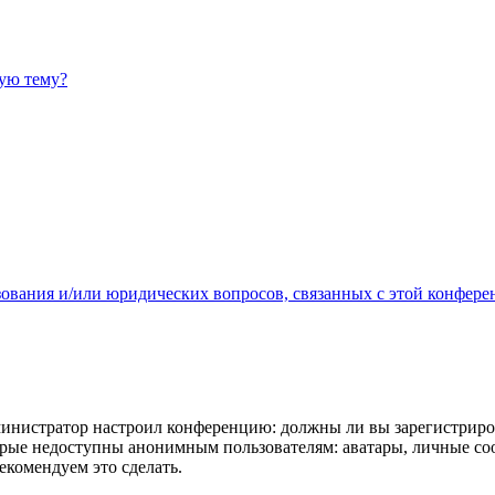
ную тему?
зования и/или юридических вопросов, связанных с этой конфере
администратор настроил конференцию: должны ли вы зарегистриро
рые недоступны анонимным пользователям: аватары, личные сообщ
екомендуем это сделать.