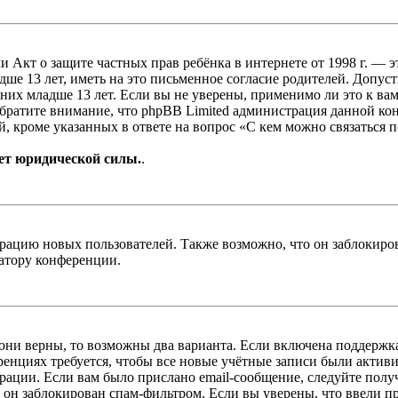
, или Акт о защите частных прав ребёнка в интернете от 1998 г.
е 13 лет, иметь на это письменное согласие родителей. Допус
х младше 13 лет. Если вы не уверены, применимо ли это к вам
Обратите внимание, что phpBB Limited администрация данной к
, кроме указанных в ответе на вопрос «С кем можно связаться 
ет юридической силы.
.
цию новых пользователей. Также возможно, что он заблокирова
ратору конференции.
 они верны, то возможны два варианта. Если включена поддержка
енциях требуется, чтобы все новые учётные записи были актив
трации. Если вам было прислано email-сообщение, следуйте пол
 он заблокирован спам-фильтром. Если вы уверены, что ввели пр