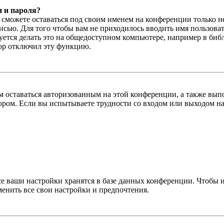
и и пароля?
ы сможете оставаться под своим именем на конференции только н
писью. Для того чтобы вам не приходилось вводить имя пользова
тся делать это на общедоступном компьютере, например в библи
тор отключил эту функцию.
вам оставаться авторизованным на этой конференции, а также в
ром. Если вы испытываете трудности со входом или выходом на
се ваши настройки хранятся в базе данных конференции. Чтобы 
менить все свои настройки и предпочтения.