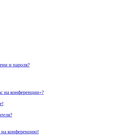
ени и пароля?
ас на конференции»?
е!
ателя?
и на конференцию!