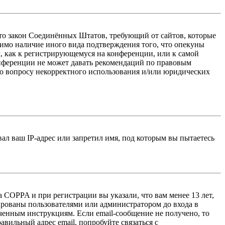
 — это закон Соединённых Штатов, требующий от сайтов, которые
тимо наличие иного вида подтверждения того, что опекуны
, как к регистрирующемуся на конференции, или к самой
онференции не может давать рекомендаций по правовым
по вопросу некорректного использования и/или юридических
л ваш IP-адрес или запретил имя, под которым вы пытаетесь
 COPPA и при регистрации вы указали, что вам менее 13 лет,
ированы пользователями или администратором до входа в
ученным инструкциям. Если email-сообщение не получено, то
авильный адрес email, попробуйте связаться с