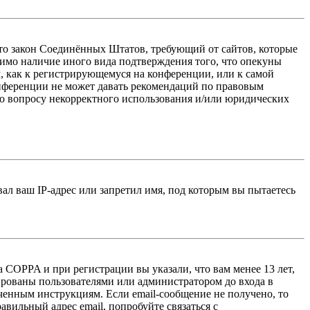
 — это закон Соединённых Штатов, требующий от сайтов, которые
тимо наличие иного вида подтверждения того, что опекуны
, как к регистрирующемуся на конференции, или к самой
онференции не может давать рекомендаций по правовым
по вопросу некорректного использования и/или юридических
л ваш IP-адрес или запретил имя, под которым вы пытаетесь
 COPPA и при регистрации вы указали, что вам менее 13 лет,
ированы пользователями или администратором до входа в
ученным инструкциям. Если email-сообщение не получено, то
авильный адрес email, попробуйте связаться с