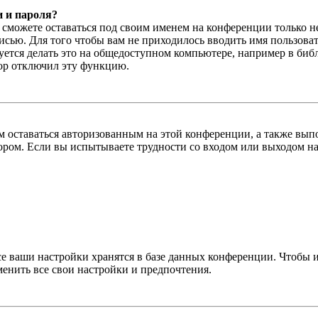
и и пароля?
ы сможете оставаться под своим именем на конференции только н
писью. Для того чтобы вам не приходилось вводить имя пользова
тся делать это на общедоступном компьютере, например в библи
тор отключил эту функцию.
вам оставаться авторизованным на этой конференции, а также в
ром. Если вы испытываете трудности со входом или выходом на
се ваши настройки хранятся в базе данных конференции. Чтобы 
менить все свои настройки и предпочтения.