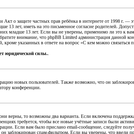
, или Акт о защите частных прав ребёнка в интернете от 1998 г.
е 13 лет, иметь на это письменное согласие родителей. Допус
х младше 13 лет. Если вы не уверены, применимо ли это к вам
Обратите внимание, что phpBB Limited администрация данной к
, кроме указанных в ответе на вопрос «С кем можно связаться 
ет юридической силы.
.
цию новых пользователей. Также возможно, что он заблокирова
ратору конференции.
 они верны, то возможны два варианта. Если включена поддержка
енциях требуется, чтобы все новые учётные записи были актив
трации. Если вам было прислано email-сообщение, следуйте пол
 он заблокирован спам-фильтром. Если вы уверены, что ввели пр