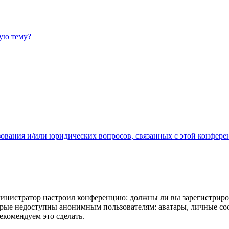
ную тему?
зования и/или юридических вопросов, связанных с этой конфере
администратор настроил конференцию: должны ли вы зарегистриро
рые недоступны анонимным пользователям: аватары, личные сообщ
екомендуем это сделать.