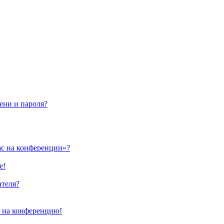
ени и пароля?
ас на конференции»?
е!
ателя?
и на конференцию!