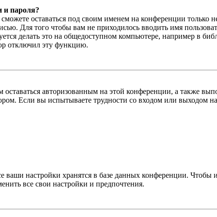
и и пароля?
ы сможете оставаться под своим именем на конференции только н
писью. Для того чтобы вам не приходилось вводить имя пользова
тся делать это на общедоступном компьютере, например в библи
тор отключил эту функцию.
вам оставаться авторизованным на этой конференции, а также в
ром. Если вы испытываете трудности со входом или выходом на
се ваши настройки хранятся в базе данных конференции. Чтобы 
менить все свои настройки и предпочтения.