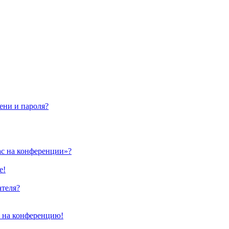
ени и пароля?
ас на конференции»?
е!
ателя?
и на конференцию!