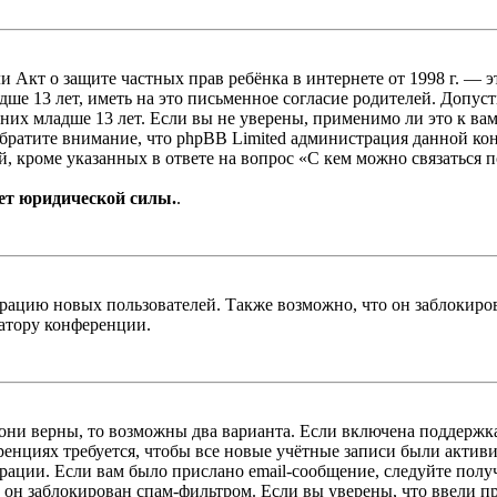
, или Акт о защите частных прав ребёнка в интернете от 1998 г.
е 13 лет, иметь на это письменное согласие родителей. Допус
х младше 13 лет. Если вы не уверены, применимо ли это к вам
Обратите внимание, что phpBB Limited администрация данной к
, кроме указанных в ответе на вопрос «С кем можно связаться 
ет юридической силы.
.
цию новых пользователей. Также возможно, что он заблокирова
ратору конференции.
 они верны, то возможны два варианта. Если включена поддержка
енциях требуется, чтобы все новые учётные записи были актив
трации. Если вам было прислано email-сообщение, следуйте пол
 он заблокирован спам-фильтром. Если вы уверены, что ввели пр