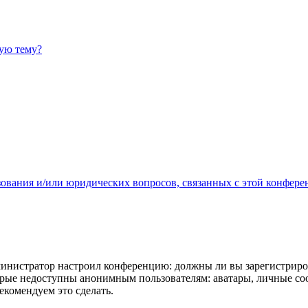
ную тему?
зования и/или юридических вопросов, связанных с этой конфере
администратор настроил конференцию: должны ли вы зарегистриро
рые недоступны анонимным пользователям: аватары, личные сообщ
екомендуем это сделать.