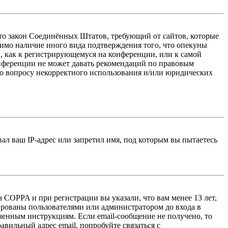
 — это закон Соединённых Штатов, требующий от сайтов, которые
тимо наличие иного вида подтверждения того, что опекуны
, как к регистрирующемуся на конференции, или к самой
онференции не может давать рекомендаций по правовым
по вопросу некорректного использования и/или юридических
л ваш IP-адрес или запретил имя, под которым вы пытаетесь
 COPPA и при регистрации вы указали, что вам менее 13 лет,
ированы пользователями или администратором до входа в
ученным инструкциям. Если email-сообщение не получено, то
авильный адрес email, попробуйте связаться с