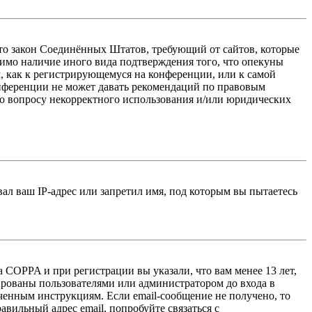
 — это закон Соединённых Штатов, требующий от сайтов, которые
тимо наличие иного вида подтверждения того, что опекуны
, как к регистрирующемуся на конференции, или к самой
онференции не может давать рекомендаций по правовым
по вопросу некорректного использования и/или юридических
л ваш IP-адрес или запретил имя, под которым вы пытаетесь
 COPPA и при регистрации вы указали, что вам менее 13 лет,
ированы пользователями или администратором до входа в
ученным инструкциям. Если email-сообщение не получено, то
авильный адрес email, попробуйте связаться с