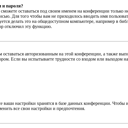
и и пароля?
ы сможете оставаться под своим именем на конференции только н
писью. Для того чтобы вам не приходилось вводить имя пользова
тся делать это на общедоступном компьютере, например в библи
тор отключил эту функцию.
вам оставаться авторизованным на этой конференции, а также в
ром. Если вы испытываете трудности со входом или выходом на
се ваши настройки хранятся в базе данных конференции. Чтобы 
менить все свои настройки и предпочтения.