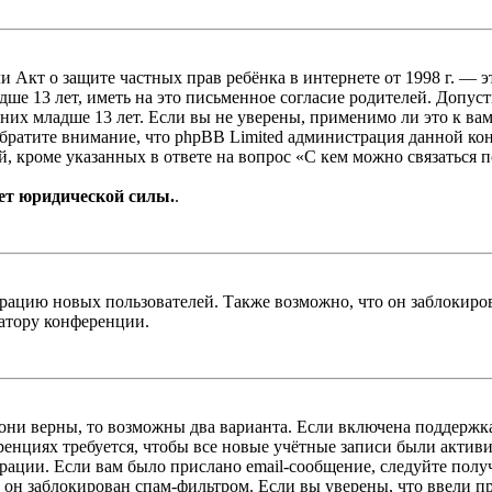
, или Акт о защите частных прав ребёнка в интернете от 1998 г.
е 13 лет, иметь на это письменное согласие родителей. Допус
х младше 13 лет. Если вы не уверены, применимо ли это к вам
Обратите внимание, что phpBB Limited администрация данной к
, кроме указанных в ответе на вопрос «С кем можно связаться 
ет юридической силы.
.
цию новых пользователей. Также возможно, что он заблокирова
ратору конференции.
 они верны, то возможны два варианта. Если включена поддержка
енциях требуется, чтобы все новые учётные записи были актив
трации. Если вам было прислано email-сообщение, следуйте пол
 он заблокирован спам-фильтром. Если вы уверены, что ввели пр