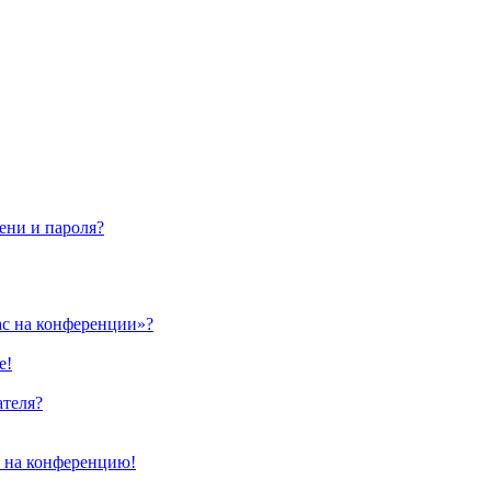
ени и пароля?
ас на конференции»?
е!
ателя?
и на конференцию!