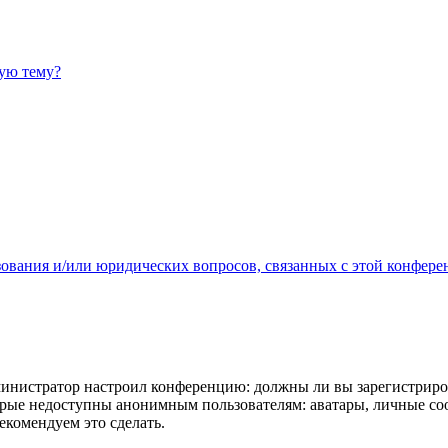
ную тему?
зования и/или юридических вопросов, связанных с этой конфере
администратор настроил конференцию: должны ли вы зарегистриро
рые недоступны анонимным пользователям: аватары, личные сообщ
екомендуем это сделать.