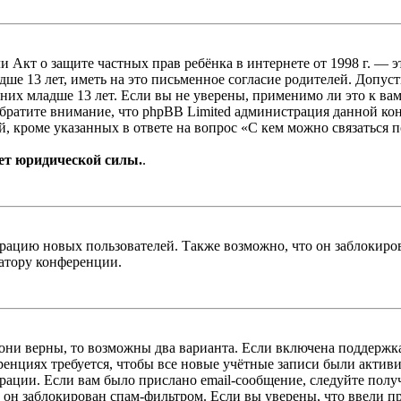
, или Акт о защите частных прав ребёнка в интернете от 1998 г.
е 13 лет, иметь на это письменное согласие родителей. Допус
х младше 13 лет. Если вы не уверены, применимо ли это к вам
Обратите внимание, что phpBB Limited администрация данной к
, кроме указанных в ответе на вопрос «С кем можно связаться 
ет юридической силы.
.
цию новых пользователей. Также возможно, что он заблокирова
ратору конференции.
 они верны, то возможны два варианта. Если включена поддержка
енциях требуется, чтобы все новые учётные записи были актив
трации. Если вам было прислано email-сообщение, следуйте пол
 он заблокирован спам-фильтром. Если вы уверены, что ввели пр