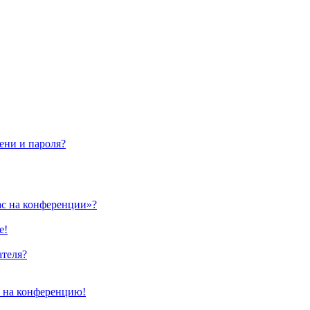
ени и пароля?
ас на конференции»?
е!
ателя?
и на конференцию!