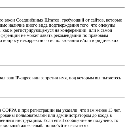
 — это закон Соединённых Штатов, требующий от сайтов, которые
тимо наличие иного вида подтверждения того, что опекуны
, как к регистрирующемуся на конференции, или к самой
онференции не может давать рекомендаций по правовым
по вопросу некорректного использования и/или юридических
л ваш IP-адрес или запретил имя, под которым вы пытаетесь
 COPPA и при регистрации вы указали, что вам менее 13 лет,
ированы пользователями или администратором до входа в
ученным инструкциям. Если email-сообщение не получено, то
авильный адрес email, попробуйте связаться с