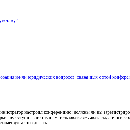
ную тему?
зования и/или юридических вопросов, связанных с этой конфере
администратор настроил конференцию: должны ли вы зарегистриро
рые недоступны анонимным пользователям: аватары, личные сообщ
екомендуем это сделать.