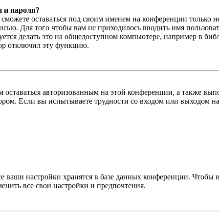
и и пароля?
ы сможете оставаться под своим именем на конференции только н
писью. Для того чтобы вам не приходилось вводить имя пользова
тся делать это на общедоступном компьютере, например в библи
тор отключил эту функцию.
вам оставаться авторизованным на этой конференции, а также в
ром. Если вы испытываете трудности со входом или выходом на
се ваши настройки хранятся в базе данных конференции. Чтобы 
менить все свои настройки и предпочтения.