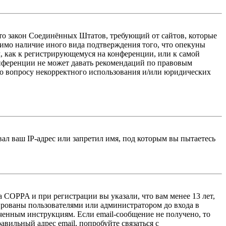
 — это закон Соединённых Штатов, требующий от сайтов, которые
тимо наличие иного вида подтверждения того, что опекуны
, как к регистрирующемуся на конференции, или к самой
онференции не может давать рекомендаций по правовым
по вопросу некорректного использования и/или юридических
л ваш IP-адрес или запретил имя, под которым вы пытаетесь
 COPPA и при регистрации вы указали, что вам менее 13 лет,
ированы пользователями или администратором до входа в
ученным инструкциям. Если email-сообщение не получено, то
авильный адрес email, попробуйте связаться с