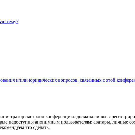
ную тему?
зования и/или юридических вопросов, связанных с этой конфере
администратор настроил конференцию: должны ли вы зарегистриро
рые недоступны анонимным пользователям: аватары, личные сообщ
екомендуем это сделать.