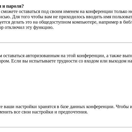
и и пароля?
ы сможете оставаться под своим именем на конференции только н
писью. Для того чтобы вам не приходилось вводить имя пользова
тся делать это на общедоступном компьютере, например в библи
тор отключил эту функцию.
вам оставаться авторизованным на этой конференции, а также в
ром. Если вы испытываете трудности со входом или выходом на
се ваши настройки хранятся в базе данных конференции. Чтобы 
менить все свои настройки и предпочтения.