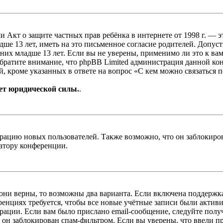
, или Акт о защите частных прав ребёнка в интернете от 1998 г.
е 13 лет, иметь на это письменное согласие родителей. Допус
х младше 13 лет. Если вы не уверены, применимо ли это к вам
Обратите внимание, что phpBB Limited администрация данной к
, кроме указанных в ответе на вопрос «С кем можно связаться 
ет юридической силы.
.
цию новых пользователей. Также возможно, что он заблокирова
ратору конференции.
 они верны, то возможны два варианта. Если включена поддержка
енциях требуется, чтобы все новые учётные записи были актив
трации. Если вам было прислано email-сообщение, следуйте пол
 он заблокирован спам-фильтром. Если вы уверены, что ввели пр