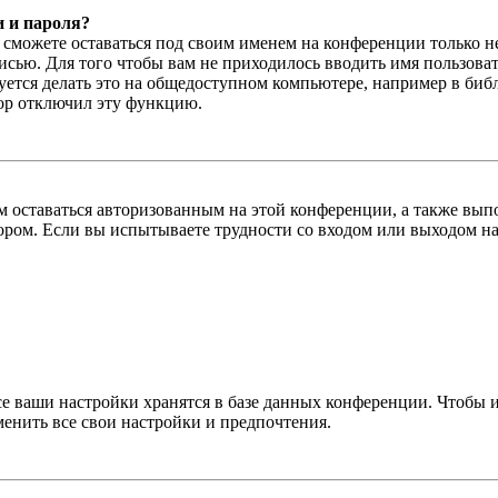
и и пароля?
ы сможете оставаться под своим именем на конференции только н
писью. Для того чтобы вам не приходилось вводить имя пользова
тся делать это на общедоступном компьютере, например в библи
тор отключил эту функцию.
вам оставаться авторизованным на этой конференции, а также в
ром. Если вы испытываете трудности со входом или выходом на
се ваши настройки хранятся в базе данных конференции. Чтобы 
менить все свои настройки и предпочтения.