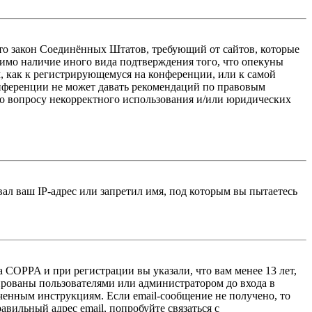
 — это закон Соединённых Штатов, требующий от сайтов, которые
тимо наличие иного вида подтверждения того, что опекуны
, как к регистрирующемуся на конференции, или к самой
онференции не может давать рекомендаций по правовым
по вопросу некорректного использования и/или юридических
л ваш IP-адрес или запретил имя, под которым вы пытаетесь
 COPPA и при регистрации вы указали, что вам менее 13 лет,
ированы пользователями или администратором до входа в
ученным инструкциям. Если email-сообщение не получено, то
авильный адрес email, попробуйте связаться с