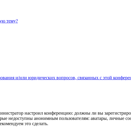
ную тему?
зования и/или юридических вопросов, связанных с этой конфере
администратор настроил конференцию: должны ли вы зарегистриро
рые недоступны анонимным пользователям: аватары, личные сообщ
екомендуем это сделать.