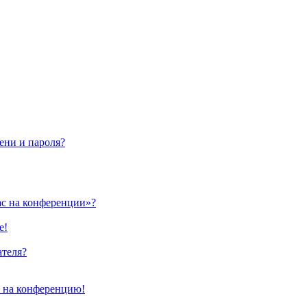
ени и пароля?
ас на конференции»?
е!
ателя?
и на конференцию!