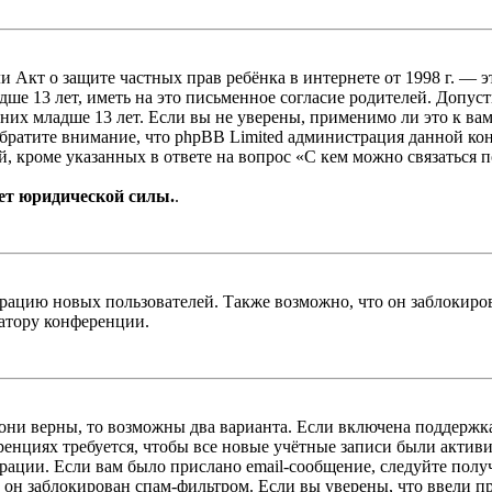
, или Акт о защите частных прав ребёнка в интернете от 1998 г.
е 13 лет, иметь на это письменное согласие родителей. Допус
х младше 13 лет. Если вы не уверены, применимо ли это к вам
Обратите внимание, что phpBB Limited администрация данной к
, кроме указанных в ответе на вопрос «С кем можно связаться 
ет юридической силы.
.
цию новых пользователей. Также возможно, что он заблокирова
ратору конференции.
 они верны, то возможны два варианта. Если включена поддержка
енциях требуется, чтобы все новые учётные записи были актив
трации. Если вам было прислано email-сообщение, следуйте пол
 он заблокирован спам-фильтром. Если вы уверены, что ввели пр