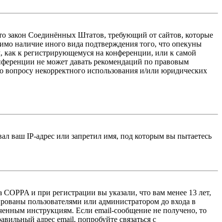
 — это закон Соединённых Штатов, требующий от сайтов, которые
тимо наличие иного вида подтверждения того, что опекуны
, как к регистрирующемуся на конференции, или к самой
онференции не может давать рекомендаций по правовым
по вопросу некорректного использования и/или юридических
л ваш IP-адрес или запретил имя, под которым вы пытаетесь
 COPPA и при регистрации вы указали, что вам менее 13 лет,
ированы пользователями или администратором до входа в
ученным инструкциям. Если email-сообщение не получено, то
авильный адрес email, попробуйте связаться с