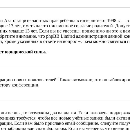
, или Акт о защите частных прав ребёнка в интернете от 1998 г.
е 13 лет, иметь на это письменное согласие родителей. Допус
х младше 13 лет. Если вы не уверены, применимо ли это к вам
Обратите внимание, что phpBB Limited администрация данной к
, кроме указанных в ответе на вопрос «С кем можно связаться 
ет юридической силы.
.
цию новых пользователей. Также возможно, что он заблокирова
ратору конференции.
 они верны, то возможны два варианта. Если включена поддержка
енциях требуется, чтобы все новые учётные записи были актив
трации. Если вам было прислано email-сообщение, следуйте пол
 он заблокирован спам-фильтром. Если вы уверены, что ввели пр