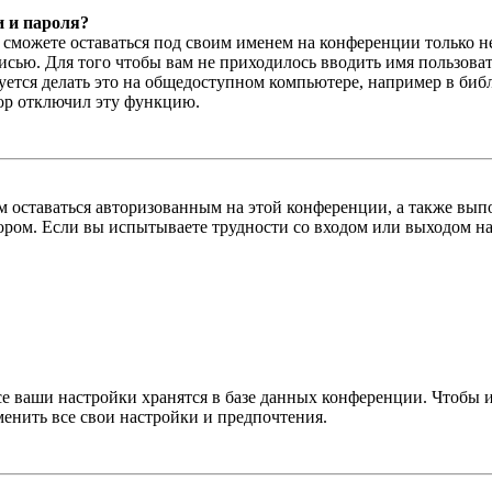
и и пароля?
ы сможете оставаться под своим именем на конференции только н
писью. Для того чтобы вам не приходилось вводить имя пользова
тся делать это на общедоступном компьютере, например в библи
тор отключил эту функцию.
вам оставаться авторизованным на этой конференции, а также в
ром. Если вы испытываете трудности со входом или выходом на
се ваши настройки хранятся в базе данных конференции. Чтобы 
менить все свои настройки и предпочтения.