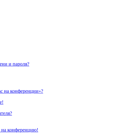
ени и пароля?
ас на конференции»?
е!
ателя?
и на конференцию!