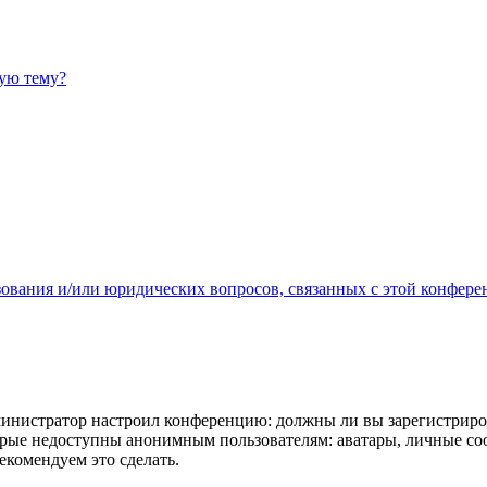
ную тему?
зования и/или юридических вопросов, связанных с этой конфере
администратор настроил конференцию: должны ли вы зарегистриро
рые недоступны анонимным пользователям: аватары, личные сообщ
екомендуем это сделать.