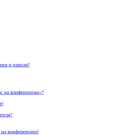
ени и пароля?
ас на конференции»?
е!
ателя?
и на конференцию!