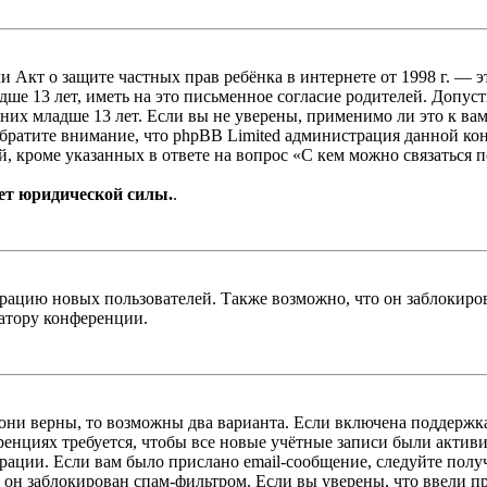
, или Акт о защите частных прав ребёнка в интернете от 1998 г.
е 13 лет, иметь на это письменное согласие родителей. Допус
х младше 13 лет. Если вы не уверены, применимо ли это к вам
Обратите внимание, что phpBB Limited администрация данной к
, кроме указанных в ответе на вопрос «С кем можно связаться 
ет юридической силы.
.
цию новых пользователей. Также возможно, что он заблокирова
ратору конференции.
 они верны, то возможны два варианта. Если включена поддержка
енциях требуется, чтобы все новые учётные записи были актив
трации. Если вам было прислано email-сообщение, следуйте пол
 он заблокирован спам-фильтром. Если вы уверены, что ввели пр