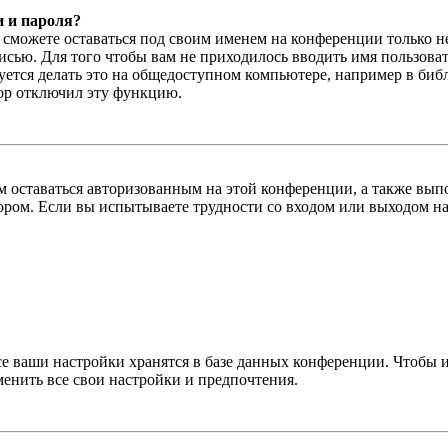
и и пароля?
ы сможете оставаться под своим именем на конференции только н
писью. Для того чтобы вам не приходилось вводить имя пользова
тся делать это на общедоступном компьютере, например в библи
тор отключил эту функцию.
вам оставаться авторизованным на этой конференции, а также в
ром. Если вы испытываете трудности со входом или выходом на
се ваши настройки хранятся в базе данных конференции. Чтобы 
менить все свои настройки и предпочтения.