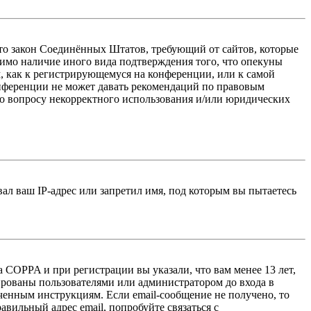
 — это закон Соединённых Штатов, требующий от сайтов, которые
тимо наличие иного вида подтверждения того, что опекуны
, как к регистрирующемуся на конференции, или к самой
онференции не может давать рекомендаций по правовым
по вопросу некорректного использования и/или юридических
л ваш IP-адрес или запретил имя, под которым вы пытаетесь
 COPPA и при регистрации вы указали, что вам менее 13 лет,
ированы пользователями или администратором до входа в
ученным инструкциям. Если email-сообщение не получено, то
авильный адрес email, попробуйте связаться с