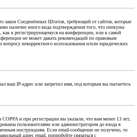
 — это закон Соединённых Штатов, требующий от сайтов, которые
тимо наличие иного вида подтверждения того, что опекуны
, как к регистрирующемуся на конференции, или к самой
онференции не может давать рекомендаций по правовым
по вопросу некорректного использования и/или юридических
л ваш IP-адрес или запретил имя, под которым вы пытаетесь
 COPPA и при регистрации вы указали, что вам менее 13 лет,
ированы пользователями или администратором до входа в
ученным инструкциям. Если email-сообщение не получено, то
авильный адрес email, попробуйте связаться с