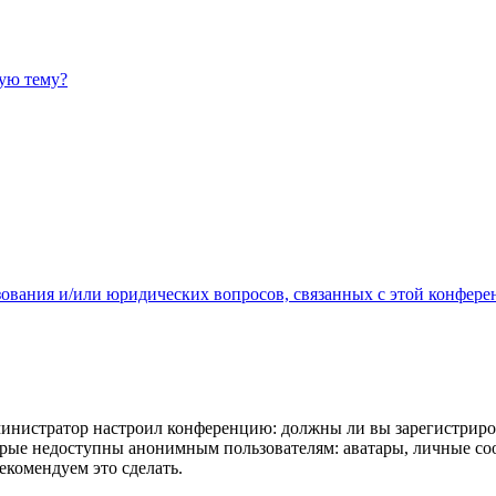
ную тему?
зования и/или юридических вопросов, связанных с этой конфере
администратор настроил конференцию: должны ли вы зарегистриро
рые недоступны анонимным пользователям: аватары, личные сообщ
екомендуем это сделать.