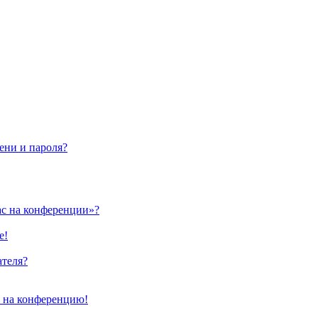
ени и пароля?
ас на конференции»?
е!
ателя?
и на конференцию!