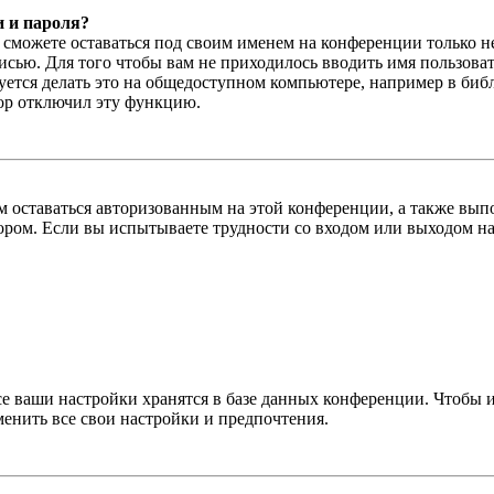
и и пароля?
ы сможете оставаться под своим именем на конференции только н
писью. Для того чтобы вам не приходилось вводить имя пользова
тся делать это на общедоступном компьютере, например в библи
тор отключил эту функцию.
вам оставаться авторизованным на этой конференции, а также в
ром. Если вы испытываете трудности со входом или выходом на
се ваши настройки хранятся в базе данных конференции. Чтобы 
менить все свои настройки и предпочтения.