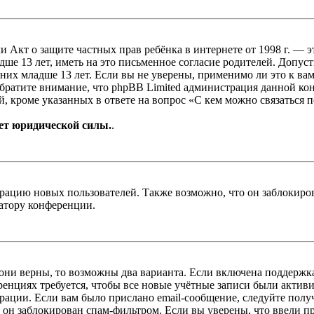
, или Акт о защите частных прав ребёнка в интернете от 1998 г.
е 13 лет, иметь на это письменное согласие родителей. Допус
х младше 13 лет. Если вы не уверены, применимо ли это к вам
Обратите внимание, что phpBB Limited администрация данной к
, кроме указанных в ответе на вопрос «С кем можно связаться 
ет юридической силы.
.
цию новых пользователей. Также возможно, что он заблокирова
ратору конференции.
 они верны, то возможны два варианта. Если включена поддержка
енциях требуется, чтобы все новые учётные записи были актив
трации. Если вам было прислано email-сообщение, следуйте пол
 он заблокирован спам-фильтром. Если вы уверены, что ввели пр