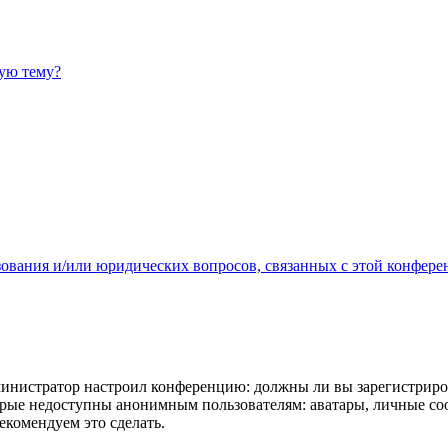
ную тему?
зования и/или юридических вопросов, связанных с этой конфере
администратор настроил конференцию: должны ли вы зарегистриро
рые недоступны анонимным пользователям: аватары, личные сообщ
екомендуем это сделать.