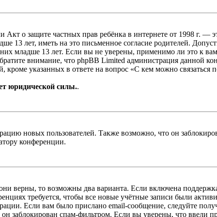
, или Акт о защите частных прав ребёнка в интернете от 1998 г.
е 13 лет, иметь на это письменное согласие родителей. Допус
х младше 13 лет. Если вы не уверены, применимо ли это к вам
Обратите внимание, что phpBB Limited администрация данной к
, кроме указанных в ответе на вопрос «С кем можно связаться 
ет юридической силы.
.
цию новых пользователей. Также возможно, что он заблокирова
ратору конференции.
 они верны, то возможны два варианта. Если включена поддержка
енциях требуется, чтобы все новые учётные записи были актив
трации. Если вам было прислано email-сообщение, следуйте пол
 он заблокирован спам-фильтром. Если вы уверены, что ввели пр