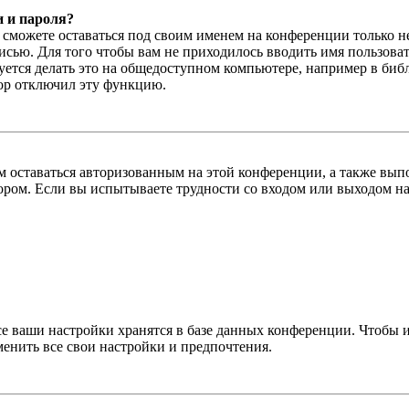
и и пароля?
ы сможете оставаться под своим именем на конференции только н
писью. Для того чтобы вам не приходилось вводить имя пользова
тся делать это на общедоступном компьютере, например в библи
тор отключил эту функцию.
вам оставаться авторизованным на этой конференции, а также в
ром. Если вы испытываете трудности со входом или выходом на
се ваши настройки хранятся в базе данных конференции. Чтобы 
менить все свои настройки и предпочтения.