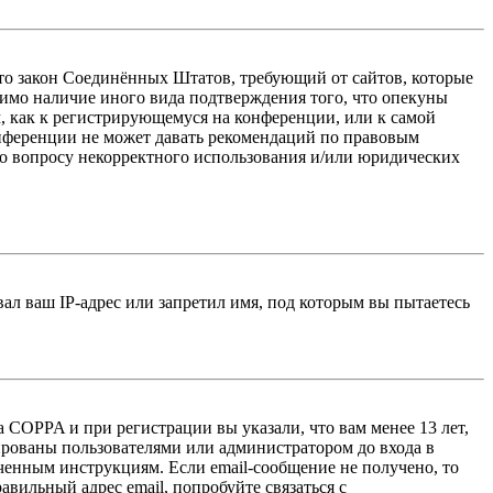
 — это закон Соединённых Штатов, требующий от сайтов, которые
тимо наличие иного вида подтверждения того, что опекуны
, как к регистрирующемуся на конференции, или к самой
онференции не может давать рекомендаций по правовым
по вопросу некорректного использования и/или юридических
л ваш IP-адрес или запретил имя, под которым вы пытаетесь
 COPPA и при регистрации вы указали, что вам менее 13 лет,
ированы пользователями или администратором до входа в
ученным инструкциям. Если email-сообщение не получено, то
авильный адрес email, попробуйте связаться с