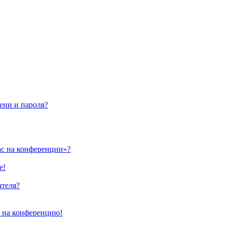
ени и пароля?
ас на конференции»?
е!
ателя?
и на конференцию!