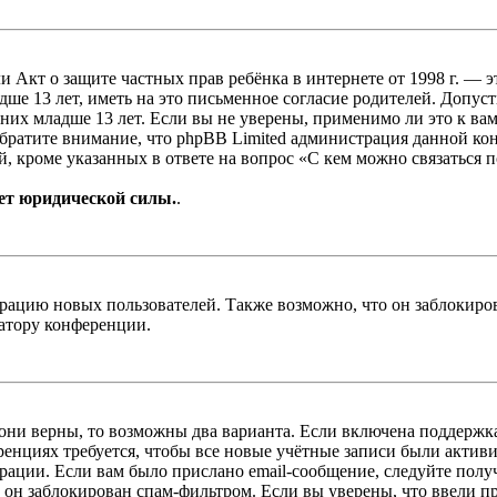
, или Акт о защите частных прав ребёнка в интернете от 1998 г.
е 13 лет, иметь на это письменное согласие родителей. Допус
х младше 13 лет. Если вы не уверены, применимо ли это к вам
Обратите внимание, что phpBB Limited администрация данной к
, кроме указанных в ответе на вопрос «С кем можно связаться 
ет юридической силы.
.
цию новых пользователей. Также возможно, что он заблокирова
ратору конференции.
 они верны, то возможны два варианта. Если включена поддержка
енциях требуется, чтобы все новые учётные записи были актив
трации. Если вам было прислано email-сообщение, следуйте пол
 он заблокирован спам-фильтром. Если вы уверены, что ввели пр