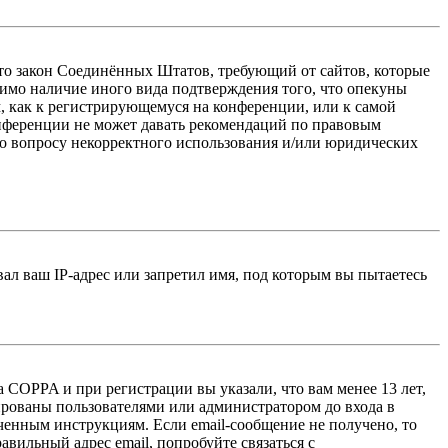
 — это закон Соединённых Штатов, требующий от сайтов, которые
тимо наличие иного вида подтверждения того, что опекуны
, как к регистрирующемуся на конференции, или к самой
онференции не может давать рекомендаций по правовым
по вопросу некорректного использования и/или юридических
л ваш IP-адрес или запретил имя, под которым вы пытаетесь
 COPPA и при регистрации вы указали, что вам менее 13 лет,
ированы пользователями или администратором до входа в
ученным инструкциям. Если email-сообщение не получено, то
авильный адрес email, попробуйте связаться с