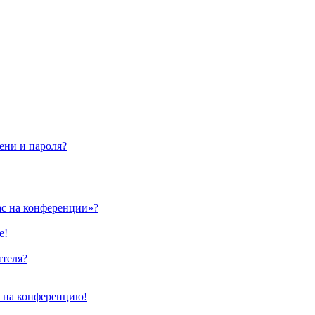
ени и пароля?
ас на конференции»?
е!
ателя?
и на конференцию!