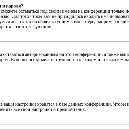
и и пароля?
ы сможете оставаться под своим именем на конференции только н
писью. Для того чтобы вам не приходилось вводить имя пользова
тся делать это на общедоступном компьютере, например в библи
тор отключил эту функцию.
вам оставаться авторизованным на этой конференции, а также в
ром. Если вы испытываете трудности со входом или выходом на
се ваши настройки хранятся в базе данных конференции. Чтобы 
менить все свои настройки и предпочтения.