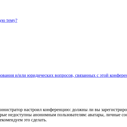
ную тему?
зования и/или юридических вопросов, связанных с этой конфере
администратор настроил конференцию: должны ли вы зарегистриро
рые недоступны анонимным пользователям: аватары, личные сообщ
екомендуем это сделать.