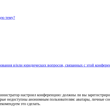
ную тему?
зования и/или юридических вопросов, связанных с этой конфере
администратор настроил конференцию: должны ли вы зарегистриро
рые недоступны анонимным пользователям: аватары, личные сообщ
екомендуем это сделать.