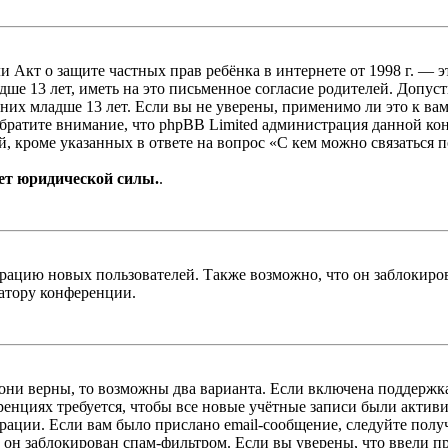
, или Акт о защите частных прав ребёнка в интернете от 1998 г.
е 13 лет, иметь на это письменное согласие родителей. Допус
х младше 13 лет. Если вы не уверены, применимо ли это к вам
Обратите внимание, что phpBB Limited администрация данной к
, кроме указанных в ответе на вопрос «С кем можно связаться 
ет юридической силы.
.
цию новых пользователей. Также возможно, что он заблокирова
ратору конференции.
 они верны, то возможны два варианта. Если включена поддержка
енциях требуется, чтобы все новые учётные записи были актив
трации. Если вам было прислано email-сообщение, следуйте пол
 он заблокирован спам-фильтром. Если вы уверены, что ввели пр