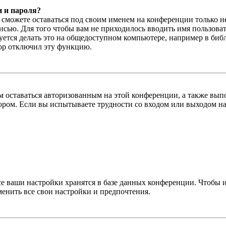
и и пароля?
ы сможете оставаться под своим именем на конференции только н
писью. Для того чтобы вам не приходилось вводить имя пользова
тся делать это на общедоступном компьютере, например в библи
тор отключил эту функцию.
вам оставаться авторизованным на этой конференции, а также в
ром. Если вы испытываете трудности со входом или выходом на
се ваши настройки хранятся в базе данных конференции. Чтобы 
менить все свои настройки и предпочтения.