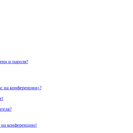
ени и пароля?
ас на конференции»?
е!
ателя?
и на конференцию!