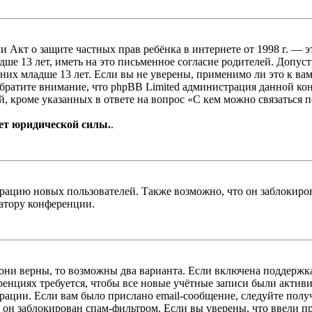
, или Акт о защите частных прав ребёнка в интернете от 1998 г.
е 13 лет, иметь на это письменное согласие родителей. Допус
х младше 13 лет. Если вы не уверены, применимо ли это к вам
Обратите внимание, что phpBB Limited администрация данной к
, кроме указанных в ответе на вопрос «С кем можно связаться 
ет юридической силы.
.
цию новых пользователей. Также возможно, что он заблокирова
ратору конференции.
 они верны, то возможны два варианта. Если включена поддержка
енциях требуется, чтобы все новые учётные записи были актив
трации. Если вам было прислано email-сообщение, следуйте пол
 он заблокирован спам-фильтром. Если вы уверены, что ввели пр