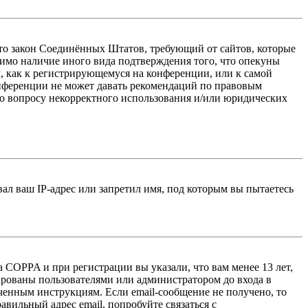
 — это закон Соединённых Штатов, требующий от сайтов, которые
тимо наличие иного вида подтверждения того, что опекуны
, как к регистрирующемуся на конференции, или к самой
онференции не может давать рекомендаций по правовым
по вопросу некорректного использования и/или юридических
л ваш IP-адрес или запретил имя, под которым вы пытаетесь
 COPPA и при регистрации вы указали, что вам менее 13 лет,
ированы пользователями или администратором до входа в
ученным инструкциям. Если email-сообщение не получено, то
авильный адрес email, попробуйте связаться с