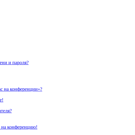
ени и пароля?
ас на конференции»?
е!
ателя?
и на конференцию!