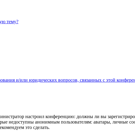
ную тему?
зования и/или юридических вопросов, связанных с этой конфере
администратор настроил конференцию: должны ли вы зарегистриро
рые недоступны анонимным пользователям: аватары, личные сообщ
екомендуем это сделать.