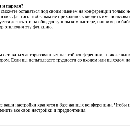
и и пароля?
ы сможете оставаться под своим именем на конференции только н
писью. Для того чтобы вам не приходилось вводить имя пользова
тся делать это на общедоступном компьютере, например в библи
тор отключил эту функцию.
вам оставаться авторизованным на этой конференции, а также в
ром. Если вы испытываете трудности со входом или выходом на
се ваши настройки хранятся в базе данных конференции. Чтобы 
менить все свои настройки и предпочтения.