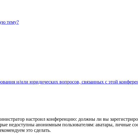
ную тему?
зования и/или юридических вопросов, связанных с этой конфере
администратор настроил конференцию: должны ли вы зарегистриро
рые недоступны анонимным пользователям: аватары, личные сообщ
екомендуем это сделать.