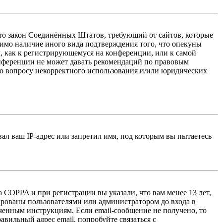
 — это закон Соединённых Штатов, требующий от сайтов, которые
тимо наличие иного вида подтверждения того, что опекуны
, как к регистрирующемуся на конференции, или к самой
онференции не может давать рекомендаций по правовым
по вопросу некорректного использования и/или юридических
л ваш IP-адрес или запретил имя, под которым вы пытаетесь
 COPPA и при регистрации вы указали, что вам менее 13 лет,
ированы пользователями или администратором до входа в
ученным инструкциям. Если email-сообщение не получено, то
авильный адрес email, попробуйте связаться с