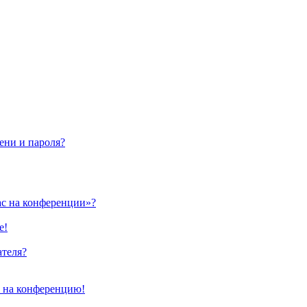
ени и пароля?
ас на конференции»?
е!
ателя?
и на конференцию!