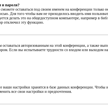
и и пароля?
ы сможете оставаться под своим именем на конференции только н
писью. Для того чтобы вам не приходилось вводить имя пользова
тся делать это на общедоступном компьютере, например в библи
тор отключил эту функцию.
вам оставаться авторизованным на этой конференции, а также в
ром. Если вы испытываете трудности со входом или выходом на
се ваши настройки хранятся в базе данных конференции. Чтобы 
менить все свои настройки и предпочтения.