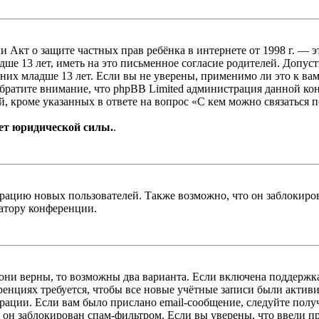
, или Акт о защите частных прав ребёнка в интернете от 1998 г.
е 13 лет, иметь на это письменное согласие родителей. Допус
х младше 13 лет. Если вы не уверены, применимо ли это к вам
Обратите внимание, что phpBB Limited администрация данной к
, кроме указанных в ответе на вопрос «С кем можно связаться 
ет юридической силы.
.
цию новых пользователей. Также возможно, что он заблокирова
ратору конференции.
 они верны, то возможны два варианта. Если включена поддержка
енциях требуется, чтобы все новые учётные записи были актив
трации. Если вам было прислано email-сообщение, следуйте пол
 он заблокирован спам-фильтром. Если вы уверены, что ввели пр