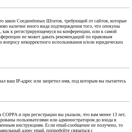
 — это закон Соединённых Штатов, требующий от сайтов, которые
тимо наличие иного вида подтверждения того, что опекуны
, как к регистрирующемуся на конференции, или к самой
онференции не может давать рекомендаций по правовым
по вопросу некорректного использования и/или юридических
л ваш IP-адрес или запретил имя, под которым вы пытаетесь
 COPPA и при регистрации вы указали, что вам менее 13 лет,
ированы пользователями или администратором до входа в
ученным инструкциям. Если email-сообщение не получено, то
авильный адрес email, попробуйте связаться с