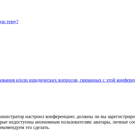
ную тему?
зования и/или юридических вопросов, связанных с этой конфере
администратор настроил конференцию: должны ли вы зарегистриро
рые недоступны анонимным пользователям: аватары, личные сообщ
екомендуем это сделать.