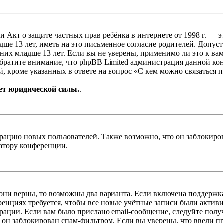
, или Акт о защите частных прав ребёнка в интернете от 1998 г.
е 13 лет, иметь на это письменное согласие родителей. Допус
х младше 13 лет. Если вы не уверены, применимо ли это к вам
Обратите внимание, что phpBB Limited администрация данной к
, кроме указанных в ответе на вопрос «С кем можно связаться 
ет юридической силы.
.
цию новых пользователей. Также возможно, что он заблокирова
ратору конференции.
 они верны, то возможны два варианта. Если включена поддержка
енциях требуется, чтобы все новые учётные записи были актив
трации. Если вам было прислано email-сообщение, следуйте пол
 он заблокирован спам-фильтром. Если вы уверены, что ввели пр