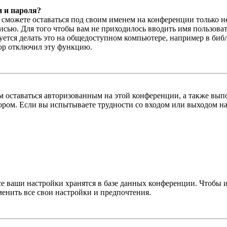
и и пароля?
ы сможете оставаться под своим именем на конференции только н
писью. Для того чтобы вам не приходилось вводить имя пользова
тся делать это на общедоступном компьютере, например в библи
тор отключил эту функцию.
вам оставаться авторизованным на этой конференции, а также в
ром. Если вы испытываете трудности со входом или выходом на
се ваши настройки хранятся в базе данных конференции. Чтобы 
менить все свои настройки и предпочтения.