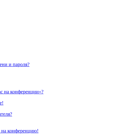
ени и пароля?
ас на конференции»?
е!
ателя?
и на конференцию!